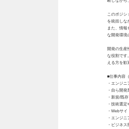
断しながら
このポジシ
を統括しな
また、情報
な開発環境
開発の生産
な役割です
える方を歓
■仕事内容（Res
・エンジニ
・自ら開発
・新規/既
・技術選定
・Webサ
・エンジニ
・ビジネス