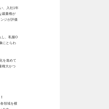
​、入社1年
な裁量権が
レンジが評価
入し、私服O
業像にとらわ
強化を進めて
量権大かつ
！
の各領域を横