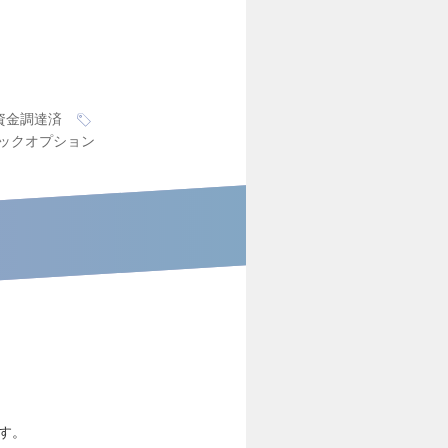
上資金調達済
ックオプション
す​。