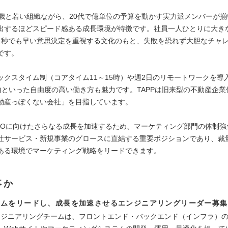
8歳と若い組織ながら、20代で億単位の予算を動かす実力派メンバーが揃い
出するほどスピード感ある成長環境が特徴です​。社員一人ひとりに大き
1秒でも早い意思決定を重視する文化のもと​、失敗を恐れず大胆なチャ
す​。
ックスタイム制（コアタイム11～15時）や週2日のリモートワークを導
由といった自由度の高い働き方も魅力です​。TAPPは旧来型の不動産企
動産っぽくない会社」を目指しています。
はIPOに向けたさらなる成長を加速するため、マーケティング部門の体制
社サービス・新規事業のグロースに直結する重要ポジションであり、裁
ある環境でマーケティング戦略をリードできます​。
事か
ームをリードし、成長を加速させるエンジニアリングリーダー募集
エンジニアリングチームは、フロントエンド・バックエンド（インフラ）