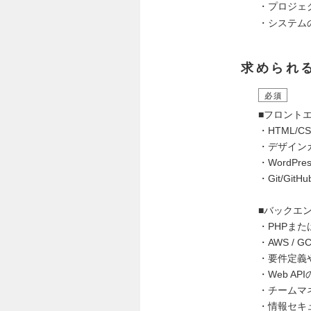
・プロジェ
・システム
求められ
必須
■フロント
・HTML/CS
・デザインカ
・WordPr
・Git/Gi
■バックエ
・PHPまた
・AWS /
・要件定義
・Web A
・チームマ
・情報セキ