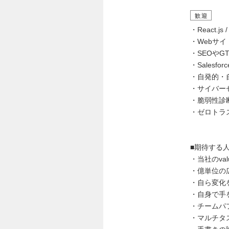
歓迎
・React.js
・Webサ
・SEOやG
・Salesforc
・自発的・
・サイバーセ
・脆弱性診
・ゼロトラ
■期待する
・当社のva
・億単位の
・自ら変化
・自身で手
・チームパ
・マルチタ