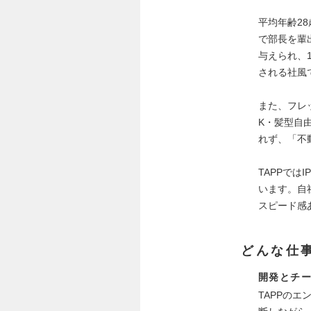
平均年齢2
で部長を輩
与えられ、
される社風で
また、フレ
K・髪型自
れず、「不
TAPPで
います。自
スピード感
どんな仕
開発とチ
TAPPの