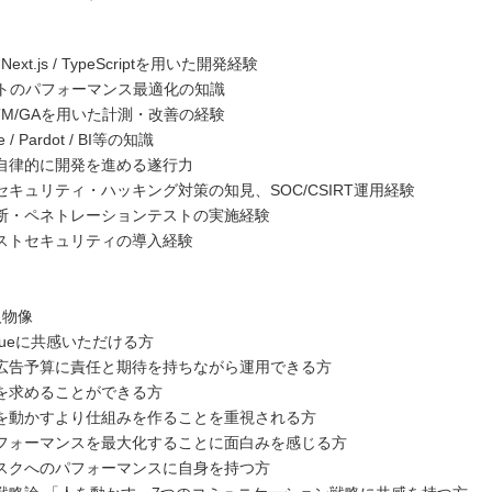
 / Next.js / TypeScriptを用いた開発経験
イトのパフォーマンス最適化の知識
TM/GAを用いた計測・改善の経験
e / Pardot / BI等の知識
自律的に開発を進める遂行力
キュリティ・ハッキング対策の知見、SOC/CSIRT運用経験
断・ペネトレーションテストの実施経験
ストセキュリティの導入経験
人物像
lueに共感いただける方
広告予算に責任と期待を持ちながら運用できる方
を求めることができる方
を動かすより仕組みを作ることを重視される方
フォーマンスを最大化することに面白みを感じる方
スクへのパフォーマンスに自身を持つ方