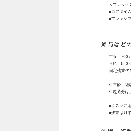
＜フレック
■コアタイム1
■フレキシブ
給与はど
年収：700万
月給：580,6
固定残業代4
※年齢、経
※超過分は
■タスクに
■残業は月