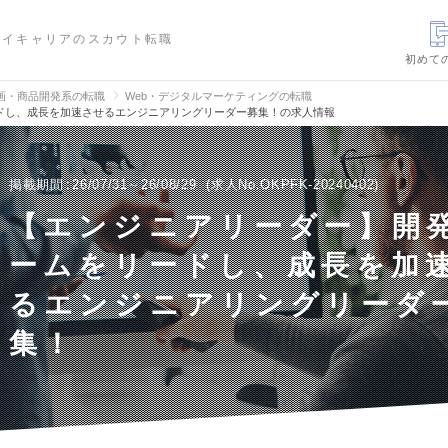
ハイキャリアのスカウト転職
初めて
画・商品開発系の転職
Web・デジタルマーケティングの転職
ドし、成長を加速させるエンジニアリングリーダー募集！の求人情報
掲載期間
26/07/31～26/08/29
求人No.OKPFK-20240402
【エンジニアリーダー】開
ームをリードし、成長を加
るエンジニアリングリーダ
集！