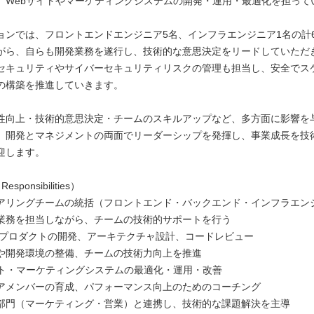
、Webサイトやマーケティングシステムの開発・運用・最適化を担って
ョンでは、フロントエンドエンジニア5名、インフラエンジニア1名の計
がら、自らも開発業務を遂行し、技術的な意思決定をリードしていただ
セキュリティやサイバーセキュリティリスクの管理も担当し、安全でス
の構築を推進していきます。
性向上・技術的意思決定・チームのスキルアップなど、多方面に影響を
。開発とマネジメントの両面でリーダーシップを発揮し、事業成長を技
迎します。
ponsibilities）
アリングチームの統括（フロントエンド・バックエンド・インフラエン
業務を担当しながら、チームの技術的サポートを行う
存プロダクトの開発、アーキテクチャ設計、コードレビュー
や開発環境の整備、チームの技術力向上を推進
イト・マーケティングシステムの最適化・運用・改善
アメンバーの育成、パフォーマンス向上のためのコーチング
部門（マーケティング・営業）と連携し、技術的な課題解決を主導