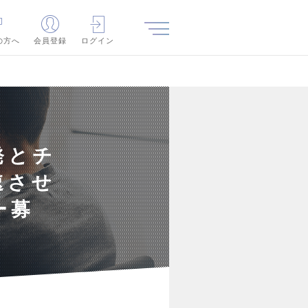
の方へ
会員登録
ログイン
発とチ
速させ
ー募