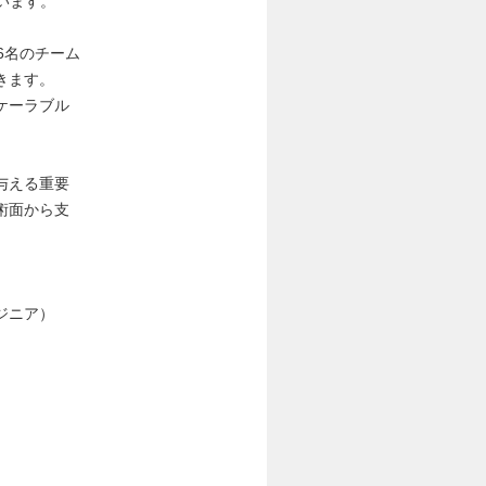
います。
6名のチーム
きます。
ケーラブル
与える重要
術面から支
ジニア）