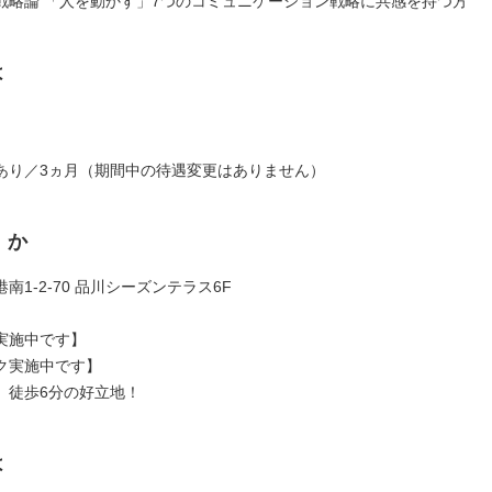
戦略論 「人を動かす」7つのコミュニケーション戦略に共感を持つ方
は
あり／3ヵ月（期間中の待遇変更はありません）
くか
南1-2-70 品川シーズンテラス6F
実施中です】
ク実施中です】
』徒歩6分の好立地！
は