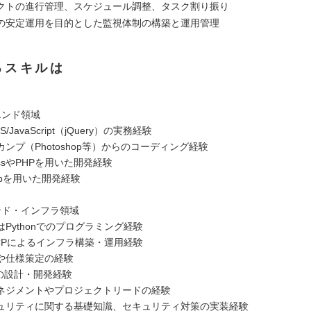
クトの進行管理、スケジュール調整、タスク割り振り
の安定運用を目的とした監視体制の構築と運用管理
るスキルは
エンド領域
S/JavaScript（jQuery）の実務経験
ンプ（Photoshop等）からのコーディング経験
essやPHPを用いた開発経験
tHubを用いた開発経験
ンド・インフラ領域
はPythonでのプログラミング経験
 GCPによるインフラ構築・運用経験
や仕様策定の経験
PIの設計・開発経験
ネジメントやプロジェクトリードの経験
ュリティに関する基礎知識、セキュリティ対策の実装経験