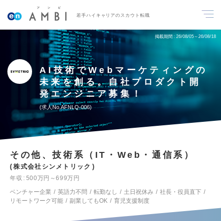
若手ハイキャリアのスカウト転職
掲載期間
26/08/05～26/08/18
AI技術でWebマーケティングの
未来を創る。自社プロダクト開
発エンジニア募集！
求人No.AFNLQ-006
その他、技術系（IT・Web・通信系）
株式会社シンメトリック
年収
500万円～699万円
ベンチャー企業
英語力不問
転勤なし
土日祝休み
社長・役員直下
リモートワーク可能
副業してもOK
育児支援制度