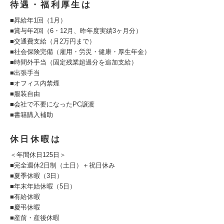
待遇・福利厚生は
■昇給年1回（1月）
■賞与年2回（6・12月、昨年度実績3ヶ月分）
■交通費支給（月2万円まで）
■社会保険完備（雇用・労災・健康・厚生年金）
■時間外手当（固定残業超過分を追加支給）
■出張手当
■オフィス内禁煙
■服装自由
■会社で不要になったPC譲渡
■書籍購入補助
休日休暇は
＜年間休日125日＞
■完全週休2日制（土日）＋祝日休み
■夏季休暇（3日）
■年末年始休暇（5日）
■有給休暇
■慶弔休暇
■産前・産後休暇