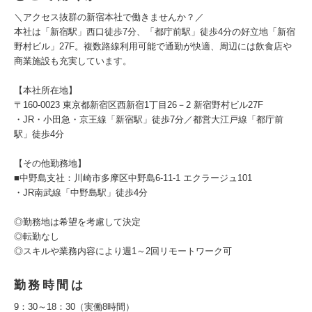
＼アクセス抜群の新宿本社で働きませんか？／
本社は「新宿駅」西口徒歩7分、「都庁前駅」徒歩4分の好立地「新宿
野村ビル」27F。複数路線利用可能で通勤が快適、周辺には飲食店や
商業施設も充実しています。
【本社所在地】
〒160-0023 東京都新宿区西新宿1丁目26－2 新宿野村ビル27F
・JR・小田急・京王線「新宿駅」徒歩7分／都営大江戸線「都庁前
駅」徒歩4分
【その他勤務地】
■中野島支社：川崎市多摩区中野島6-11-1 エクラージュ101
・JR南武線「中野島駅」徒歩4分
◎勤務地は希望を考慮して決定
◎転勤なし
◎スキルや業務内容により週1～2回リモートワーク可
勤務時間は
9：30～18：30（実働8時間）