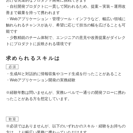
おける先進的なプロダクト開発に挑戦できます
・自社開発プロダクトに一貫して関われるため、提案～実装～運用改
善まで裁量を持って携われます
・Webアプリケーション・管理ツール・インフラなど、幅広い領域に
触れられるチャンスがあり、希望に応じて担当の幅を広げることも可
能です
・少数精鋭のチーム体制で、エンジニアの意見や改善提案がダイレク
トにプロダクトに反映される環境です
求められるスキルは
必須
・生成AIと対話的に情報収集やコード生成を行ったことがあること
・Webアプリケーション開発の実務経験
※経験年数は問いませんが、実務レベルで一通りの開発フローに携わ
ったことがある方を想定しています。
歓迎
※必須ではありませんが、以下のいずれかのスキル・経験をお持ちの
方は、より幅広い業務に携わっていただけます。