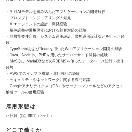
・生成AIモデルを組み込んだアプリケーションの開発経験
・プロンプトエンジニアリングの知見
・AIエージェントの設計、開発経験
・要件調整や運用保守における顧客対応の経験
・非機能要件定義、システム運用設計、業務運用設計などを行った経
験
・TypeScriptおよびReactを用いたWebアプリケーション開発の経験
・Java、Node.js、PHPを用いたサーバーサイド開発の経験
・MySQL、MariaDBなどのRDBMSを使ったデータベース設計・操作
経験
・AWSでのインフラ構築・運用設計の経験
・セキュリティやネットワークに関する専門知識
・Googleアナリティクス（GA）やサーチコンソールなどのアクセス
解析ツールの使用経験
雇用形態は
正社員（試用期間：3ヶ月）
どこで働くか