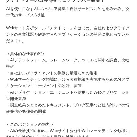
／アナトミーの成長を担うコアメンバー募集！
AIを使いこなすAIエンジニア募集！自社サービスにAIを組み込み、次
世代のサービスを創出
Webサイト分析ツール「アナトミー」をはじめ、自社およびクライア
ントの事業課題を解決するAIアプリケーションの開発に携わっていた
だきます。
＜具体的な仕事内容＞
・AIプラットフォーム、フレームワーク、ツールに関する調査、比較
検討
・自社およびクライアントの業務に最適なAIの選定
・Webマーケティング領域における各種施策を実施するためのAIアプ
リケーション・エージェントの設計、実装
・AIアプリケーション・エージェントを活用したWebアプリケーショ
ン開発業務
・調査結果をまとめたドキュメント、ブログ記事など社内外向けの情
報発信や勉強会の開催
＜このポジションの魅力＞
・AIの最新技術に触れ、Webサイト分析やWebマーケティング領域に