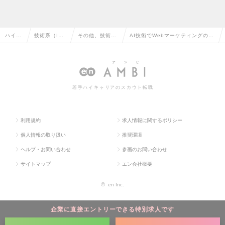
ハイク
技術系（I
その他、技術系
AI技術でWebマーケティングの未
ラス求
T・Web・通
（IT・Web・通
来を創る。自社プロダクト開発エ
人TOP
信系）の転
信系）の転職
ンジニア募集！の求人情報
職
若手ハイキャリアのスカウト転職
利用規約
求人情報に関するポリシー
個人情報の取り扱い
推奨環境
ヘルプ・お問い合わせ
参画のお問い合わせ
サイトマップ
エン会社概要
©
en Inc.
企業に直接エントリーできる特別求人です