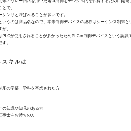
従来のリレー回路を用いた電気制御をデジタル的を代替するために開発
ことで、
ーケンサと呼ばれることが多いです。
というのは商品名なので、本来制御デバイスの総称はシーケンス制御と
すが、
はPLCが使用されることが多かったためPLC＝制御デバイスという認識
です。
るスキルは
学系の学部・学科を卒業された方
計の知識や知見のある方
工事士をお持ちの方