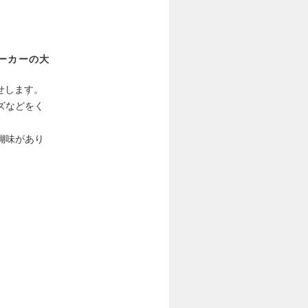
メーカーの大
せします。
ズなどをく
醐味があり