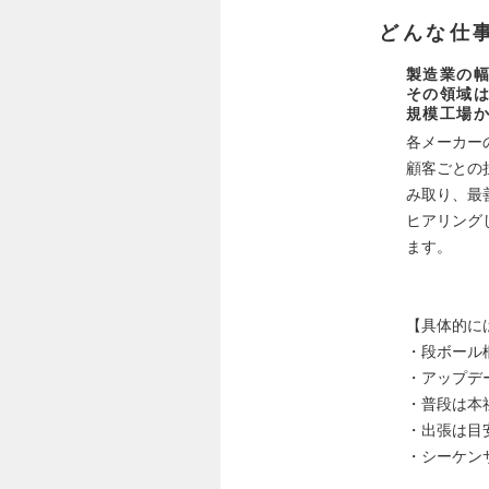
どんな仕
製造業の
その領域は
規模工場
各メーカー
顧客ごとの
み取り、最
ヒアリング
ます。
【具体的に
・段ボール
・アップデ
・普段は本
・出張は目
・シーケン