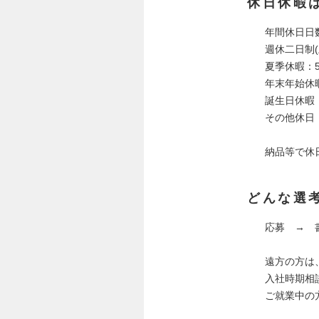
休日休暇
年間休日日数
週休二日制
夏季休暇：
年末年始休
誕生日休暇
その他休日
納品等で休
どんな選
応募 → 
遠方の方は
入社時期相
ご就業中の