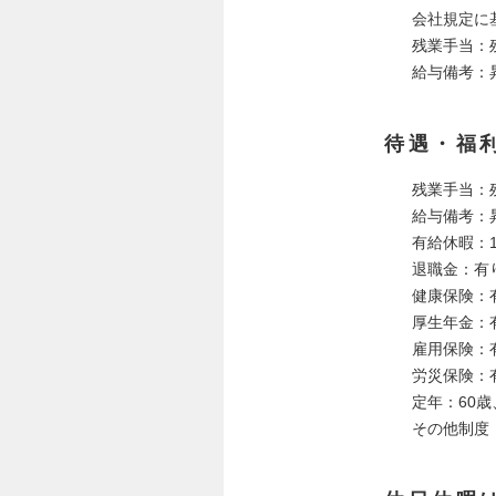
会社規定に
残業手当：
給与備考：
待遇・福
残業手当：
給与備考：
有給休暇：1
退職金：有
健康保険：
厚生年金：
雇用保険：
労災保険：
定年：60
その他制度