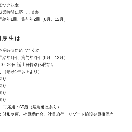
基づき決定
残業時間に応じて支給
昇給年1回、賞与年2回（8月、12月）
利厚生は
残業時間に応じて支給
昇給年1回、賞与年2回（8月、12月）
0～20日 誕生日特別休暇有り
り（勤続1年以上より）
有り
有り
有り
有り
歳、再雇用：65歳（雇用延長あり）
：財形制度、社員親睦会、社員旅行、リゾート施設会員権保有