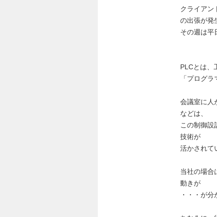
クライアン
の出張が発
その週は平
PLCとは
「プログラ
会議室に人
などは、
この制御設
技術が
活かされて
当社の場合
動きが
・・・が分