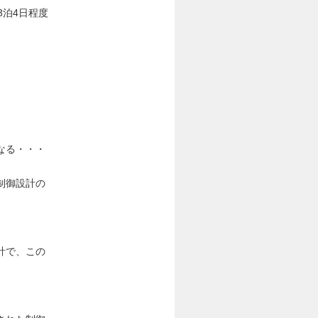
3泊4日程度
なる・・・
制御設計の
計で、この