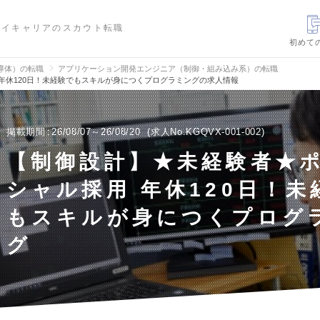
ハイキャリアのスカウト転職
初めて
導体）の転職
アプリケーション開発エンジニア（制御・組み込み系）の転職
年休120日！未経験でもスキルが身につくプログラミングの求人情報
掲載期間
26/08/07～26/08/20
求人No.KGQVX-001-002
【制御設計】★未経験者★
シャル採用 年休120日！未
もスキルが身につくプログ
グ