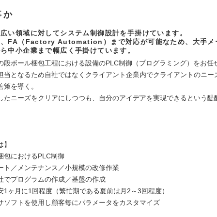
事か
幅広い領域に対してシステム制御設計を手掛けています。
、FA（Factory Automation）まで対応が可能なため、大手
から中小企業まで幅広く手掛けています。
の段ボール梱包工程における設備のPLC制御（プログラミング）をお任
担当となるため自社ではなくクライアント企業内でクライアントのニー
善策を導く。
したニーズをクリアにしつつも、自分のアイデアを実現できるという醍
は】
梱包におけるPLC制御
ート／メンテナンス／小規模の改修作業
社でプログラムの作成／基盤の作成
安1ヶ月に1回程度（繁忙期である夏前は月2～3回程度）
サソフトを使用し顧客毎にパラメータをカスタマイズ