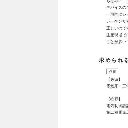
ちなみに、
デバイスの
一般的にシ
シーケンザ
正しいので
生産現場で
ことが多い
求められ
必須
【必須】
電気系・工
【推奨】
電気制御設
第二種電気