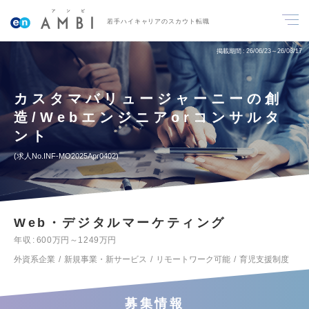
若手ハイキャリアのスカウト転職
掲載期間
26/06/23～26/08/17
カスタマバリュージャーニーの創
造/Webエンジニアorコンサルタ
ント
求人No.INF-MO2025Apr0402
Web・デジタルマーケティング
年収
600万円～1249万円
外資系企業
新規事業・新サービス
リモートワーク可能
育児支援制度
募集情報