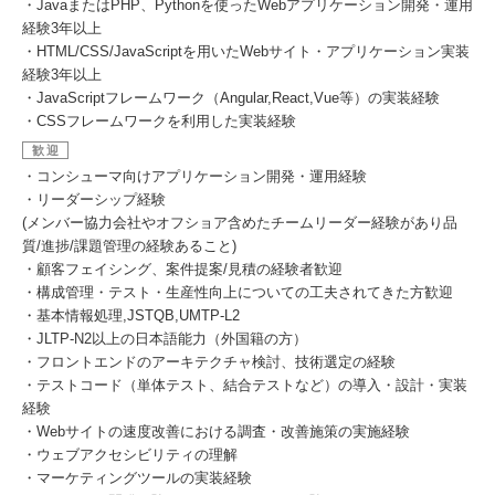
・JavaまたはPHP、Pythonを使ったWebアプリケーション開発・運用
経験3年以上
・HTML/CSS/JavaScriptを用いたWebサイト・アプリケーション実装
経験3年以上
・JavaScriptフレームワーク（Angular,React,Vue等）の実装経験
・CSSフレームワークを利用した実装経験
歓迎
・コンシューマ向けアプリケーション開発・運用経験
・リーダーシップ経験
(メンバー協力会社やオフショア含めたチームリーダー経験があり品
質/進捗/課題管理の経験あること)
・顧客フェイシング、案件提案/見積の経験者歓迎
・構成管理・テスト・生産性向上についての工夫されてきた方歓迎
・基本情報処理,JSTQB,UMTP-L2
・JLTP-N2以上の日本語能力（外国籍の方）
・フロントエンドのアーキテクチャ検討、技術選定の経験
・テストコード（単体テスト、結合テストなど）の導入・設計・実装
経験
・Webサイトの速度改善における調査・改善施策の実施経験
・ウェブアクセシビリティの理解
・マーケティングツールの実装経験