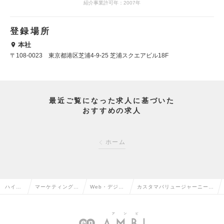
紹介事業許可年：2007年
登録場所
本社
〒108-0023 東京都港区芝浦4-9-25 芝浦スクエアビル18F
最近ご覧になった求人に基づいた
おすすめの求人
ホーム
ハイク
マーケティング・
Web・デジタ
カスタマバリュージャーニーの
ラス求
販促企画・商品開
ルマーケティ
創造/Webエンジニアorコンサ
人TOP
発系の転職
ングの転職
ルタントの求人情報