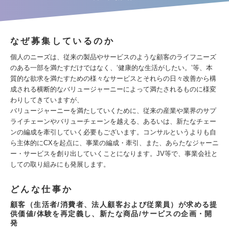
なぜ募集しているのか
個人のニーズは、従来の製品やサービスのような顧客のライフニーズ
のある一部を満たすだけではなく、‘健康的な生活がしたい。’等、本
質的な欲求を満たすための様々なサービスとそれらの日々改善から構
成される横断的なバリュージャーニーによって満たされるものに様変
わりしてきていますが、
バリュージャーニーを満たしていくために、従来の産業や業界のサプ
ライチェーンやバリューチェーンを越える、あるいは、新たなチェー
ンの編成を牽引していく必要もございます。コンサルというよりも自
ら主体的にCXを起点に、事業の編成・牽引、また、あらたなジャーニ
ー・サービスを創り出していくことになります。JV等で、事業会社と
しての取り組みにも発展します。
どんな仕事か
顧客（生活者/消費者、法人顧客および従業員）が求める提
供価値/体験を再定義し、新たな商品/サービスの企画・開
発