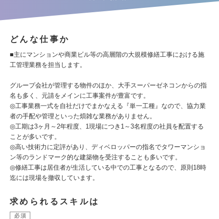
どんな仕事か
■主にマンションや商業ビル等の高層階の大規模修繕工事における施
工管理業務を担当します。
グループ会社が管理する物件のほか、大手スーパーゼネコンからの指
名も多く、元請をメインに工事案件が豊富です。
◎工事業務一式を自社だけでまかなえる『単一工種』なので、協力業
者の手配や管理といった煩雑な業務がありません。
◎工期は3ヶ月～2年程度、1現場につき1～3名程度の社員を配置する
ことが多いです。
◎高い技術力に定評があり、ディベロッパーの指名でタワーマンショ
ン等のランドマーク的な建築物を受注することも多いです。
◎修繕工事は居住者が生活している中での工事となるので、原則18時
迄には現場を撤収しています。
求められるスキルは
必須