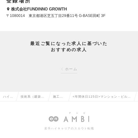
登録場所
株式会社FUNDINNO GROWTH
〒1080014 東京都港区芝五丁目29番11号 G-BASE田町 3F
最近ご覧になった求人に基づいた
おすすめの求人
ホーム
ハイク
技術系（建築・
施工管
<年間休日125日>マンション・ビル修
ラス求
設備・土木・プ
理（建
繕工事の施工管理／直行・直帰OK！
人TOP
ラント）の転職
築）の
／大手不動産グループの求人情報
転職
若手ハイキャリアのスカウト転職