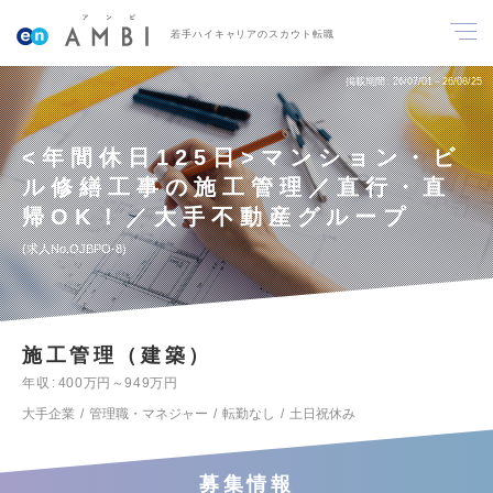
若手ハイキャリアのスカウト転職
掲載期間
26/07/01～26/08/25
<年間休日125日>マンション・ビ
ル修繕工事の施工管理／直行・直
帰OK！／大手不動産グループ
求人No.OJBPO-8
施工管理（建築）
年収
400万円～949万円
大手企業
管理職・マネジャー
転勤なし
土日祝休み
募集情報