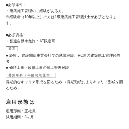
■必須条件：
・建築施工管理のご経験がある方。
※経験者（10年以上）の方は1級建築施工管理技士が必須となりま
す。
■必須資格：
・普通自動車免許：AT限定可
歓迎
■ 経験： 建設関係事業会社での就業経験、RC造の建築施工管理経験
者
■ 修繕工事・改修工事の施工管理経験
募集年齢（年齢制限理由）
長期的なキャリア形成を図るため （長期勤続によりキャリア形成を図
るため）
雇用形態は
雇用形態：正社員
試用期間：3ヶ月