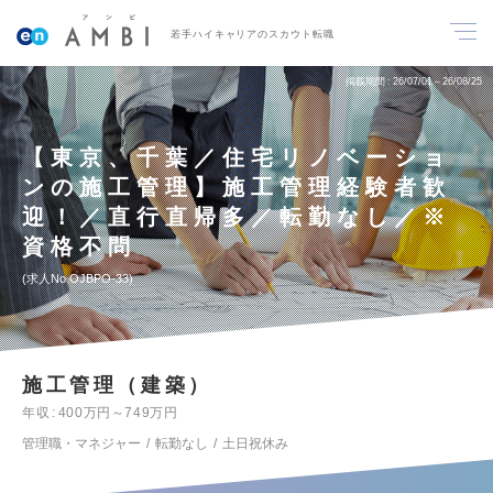
若手ハイキャリアのスカウト転職
掲載期間
26/07/01～26/08/25
【東京、千葉／住宅リノベーショ
ンの施工管理】施工管理経験者歓
迎！／直行直帰多／転勤なし／※
資格不問
求人No.OJBPO-33
施工管理（建築）
年収
400万円～749万円
管理職・マネジャー
転勤なし
土日祝休み