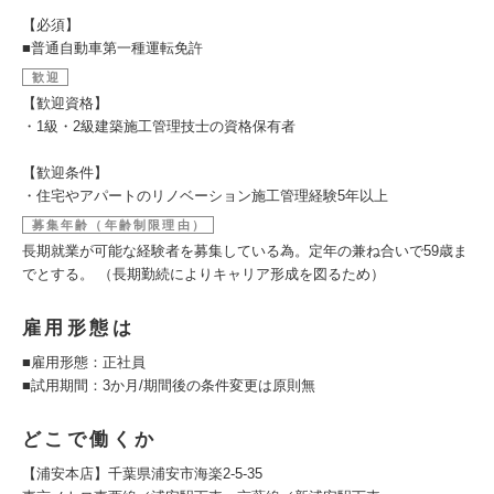
【必須】
■普通自動車第一種運転免許
歓迎
【歓迎資格】
・1級・2級建築施工管理技士の資格保有者
【歓迎条件】
・住宅やアパートのリノベーション施工管理経験5年以上
募集年齢（年齢制限理由）
長期就業が可能な経験者を募集している為。定年の兼ね合いで59歳ま
でとする。 （長期勤続によりキャリア形成を図るため）
雇用形態は
■雇用形態：正社員
■試用期間：3か月/期間後の条件変更は原則無
どこで働くか
【浦安本店】千葉県浦安市海楽2-5-35