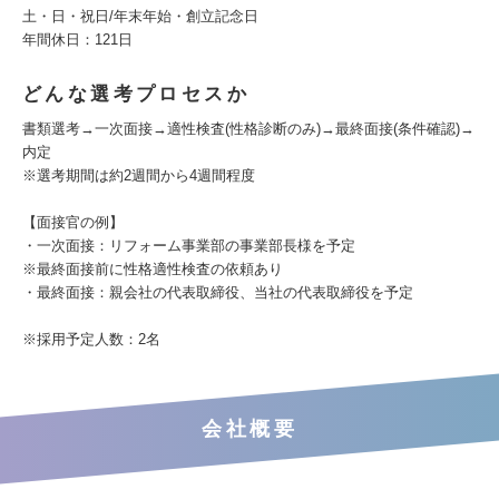
土・日・祝日/年末年始・創立記念日
年間休日：121日
どんな選考プロセスか
書類選考→一次面接→適性検査(性格診断のみ)→最終面接(条件確認)→
内定
※選考期間は約2週間から4週間程度
【面接官の例】
・一次面接：リフォーム事業部の事業部長様を予定
※最終面接前に性格適性検査の依頼あり
・最終面接：親会社の代表取締役、当社の代表取締役を予定
※採用予定人数：2名
会社概要