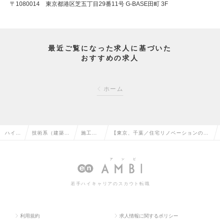
〒1080014 東京都港区芝五丁目29番11号 G-BASE田町 3F
最近ご覧になった求人に基づいた
おすすめの求人
ホーム
ハイク
技術系（建築・
施工管
【東京、千葉／住宅リノベーションの施
ラス求
設備・土木・プ
理（建
工管理】施工管理経験者歓迎！／直行直
人TO
ラント）の転職
築）の
帰多／転勤なし／※資格不問の求人情報
P
転職
若手ハイキャリアのスカウト転職
利用規約
求人情報に関するポリシー