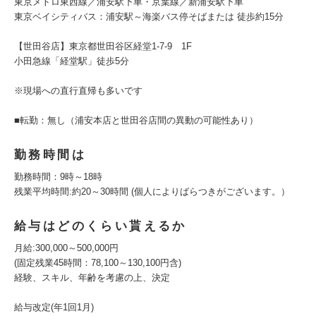
東京メトロ東西線／浦安駅下車・京葉線／新浦安駅下車
東京ベイシティバス：浦安駅～海楽バス停そばまたは 徒歩約15分
【世田谷店】東京都世田谷区経堂1-7-9 1F
小田急線「経堂駅」徒歩5分
※現場への直行直帰も多いです
■転勤：無し（浦安本店と世田谷店間の異動の可能性あり）
勤務時間は
勤務時間：9時～18時
残業平均時間:約20～30時間 (個人によりばらつきがございます。）
給与はどのくらい貰えるか
月給:300,000～500,000円
(固定残業45時間：78,100～130,100円含)
経験、スキル、年齢を考慮の上、決定
給与改定(年1回1月)