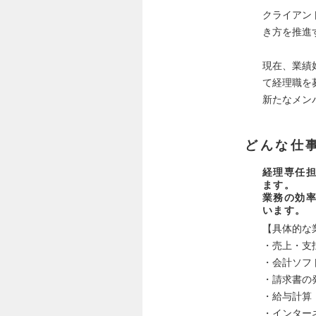
クライアン
き方を推進
現在、業績
て経理職を
新たなメン
どんな仕
経理専任
ます。
業務の効
います。
【具体的な
・売上・支払
・会計ソフ
・請求書の
・給与計算
・インター