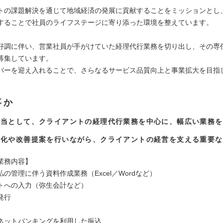
トの課題解決を通じて地域経済の発展に貢献することをミッションとし
することで社員のライフステージに寄り添った環境を整えています。
好調に伴い、営業社員が手がけていた経理代行業務を切り出し、その専
募集しています。
バーを迎え入れることで、さらなるサービス品質向上と事業拡大を目指
事か
担当として、クライアントの経理代行業務を中心に、幅広い業務を
率化や改善提案を行いながら、クライアントの経営を支える重要な
業務内容】
の管理に伴う資料作成業務（Excel／Wordなど）
トへの入力（弥生会計など）
発行
ネットバンキングを利用した振込