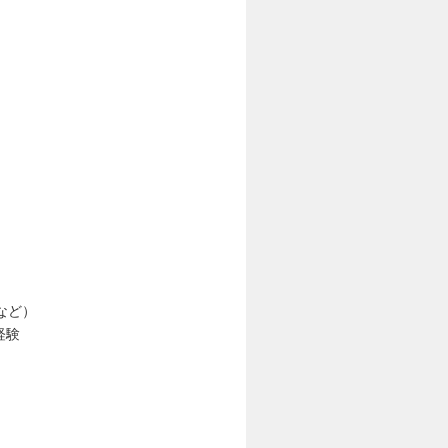
など）
経験