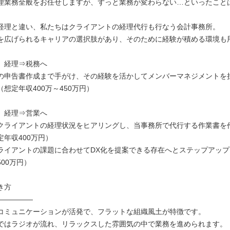
理業務全般をお任せしますが、ずっと業務が変わらない…といったこと
経理と違い、私たちはクライアントの経理代行も行なう会計事務所。
を広げられるキャリアの選択肢があり、そのために経験が積める環境も
、経理⇒税務へ
の申告書作成まで手がけ、その経験を活かしてメンバーマネジメントを
想定年収400万～450万円）
、経理⇒営業へ
クライアントの経理状況をヒアリングし、当事務所で代行する作業書を
定年収400万円）
ライアントの課題に合わせてDX化を提案できる存在へとステップアップ
00万円）
き方
―――――
コミュニケーションが活発で、フラットな組織風土が特徴です。
ではラジオが流れ、リラックスした雰囲気の中で業務を進められます。