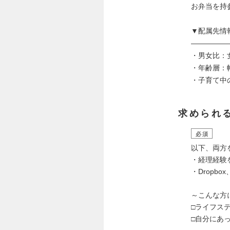
お弁当を持
▼配属先情
―――――
・男女比：
・年齢層：
・子育て中
求められ
必須
以下、両方
・経理経験
・Dropbo
～こんな方
□ライフス
□自分にあ