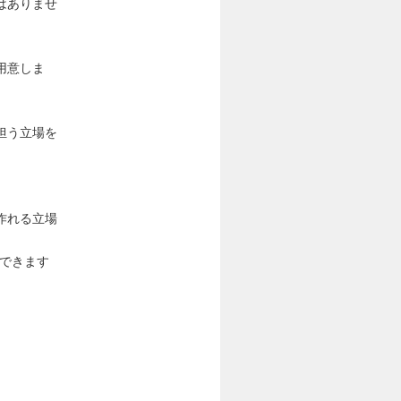
はありませ
用意しま
担う立場を
作れる立場
できます