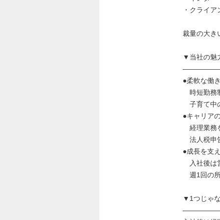
・クライア
裁量の大き
▼当社の魅
―――――
●柔軟な働
時短勤務制
子育て中の
●キャリア
経理業務を
法人税申告
●成長を支
入社後は営
週1回の所
▼1つじゃ
―――――