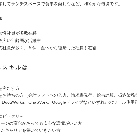
参してランチスペースで食事を楽しむなど、和やかな環境です。
報
―――――
女性社員が多数在籍
幅広い年齢層が活躍中
の社員が多く、育休・産休から復帰した社員も在籍
るスキルは
を満たす方
をお持ちの方（会計ソフトへの入力、請求書発行、給与計算、振込業務
x、DocuWorks、ChatWork、Googleドライブなどいずれかのツール使用
にピッタリ～
テージの変化があっても安心な環境がいい方
ったキャリアを築いていきたい方