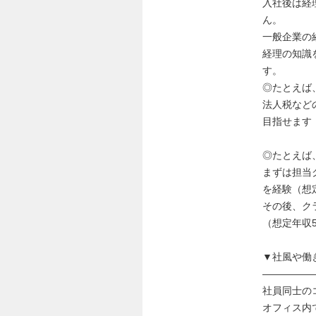
入社後は経
ん。
一般企業の
経理の知識
す。
◎たとえば
法人税など
目指せます（
◎たとえば
まずは担当
を経験（想
その後、ク
（想定年収5
▼社風や働
―――――
社員同士の
オフィス内