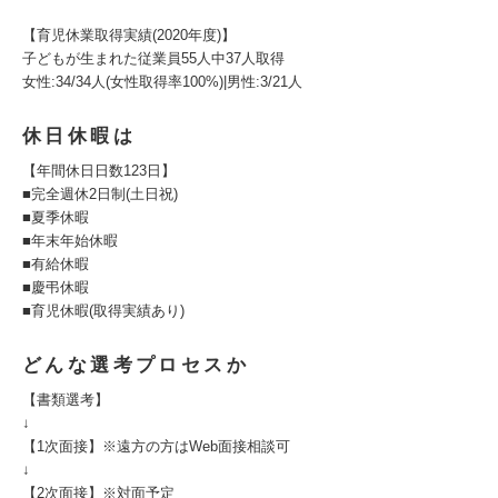
【育児休業取得実績(2020年度)】
子どもが生まれた従業員55人中37人取得
女性:34/34人(女性取得率100%)|男性:3/21人
休日休暇は
【年間休日日数123日】
■完全週休2日制(土日祝)
■夏季休暇
■年末年始休暇
■有給休暇
■慶弔休暇
■育児休暇(取得実績あり)
どんな選考プロセスか
【書類選考】
↓
【1次面接】※遠方の方はWeb面接相談可
↓
【2次面接】※対面予定