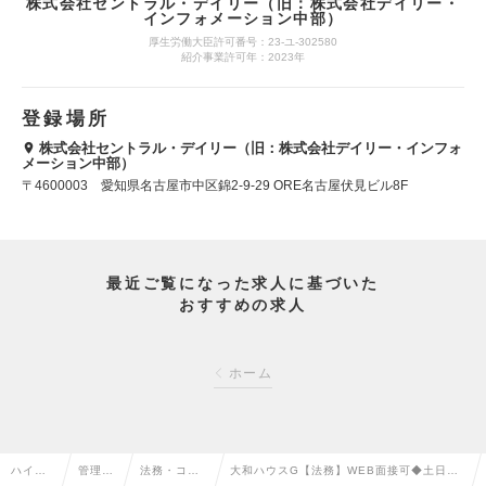
株式会社セントラル・デイリー（旧：株式会社デイリー・
インフォメーション中部）
厚生労働大臣許可番号：23-ユ-302580
紹介事業許可年：2023年
登録場所
株式会社セントラル・デイリー（旧：株式会社デイリー・インフォ
メーション中部）
〒4600003 愛知県名古屋市中区錦2-9-29 ORE名古屋伏見ビル8F
最近ご覧になった求人に基づいた
おすすめの求人
ホーム
ハイク
管理部
法務・コン
大和ハウスG【法務】WEB面接可◆土日祝