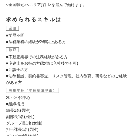
<全国転勤><エリア採用>を選んで働けます。
求められるスキルは
必須
■学歴不問
■法務業務の経験が2年以上ある方
歓迎
■不動産業界での法務経験がある方
■宅建士をお持の方(取得は入社後でも可)
■弁護士の方
■法律相談、契約書審査、リスク管理、社内教育、研修などのご経験
がある方
募集年齢（年齢制限理由）
20～30代中心
■組織構成
部長1名(男性)
副部長1名(男性)
グループ長1名(女性)
担当課長1名(男性)
メンバー4名(女性)