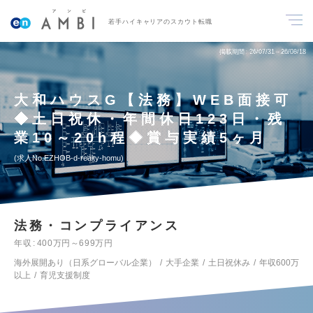
若手ハイキャリアのスカウト転職
掲載期間
26/07/31～26/08/18
大和ハウスG【法務】WEB面接可
◆土日祝休・年間休日123日・残
業10～20h程◆賞与実績5ヶ月
求人No.EZHOB-d-realty-homu
法務・コンプライアンス
年収
400万円～699万円
海外展開あり（日系グローバル企業）
大手企業
土日祝休み
年収600万
以上
育児支援制度