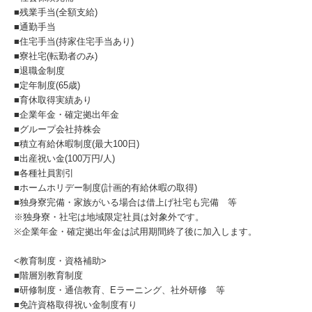
■残業手当(全額支給)
■通勤手当
■住宅手当(持家住宅手当あり)
■寮社宅(転勤者のみ)
■退職金制度
■定年制度(65歳)
■育休取得実績あり
■企業年金・確定拠出年金
■グループ会社持株会
■積立有給休暇制度(最大100日)
■出産祝い金(100万円/人)
■各種社員割引
■ホームホリデー制度(計画的有給休暇の取得)
■独身寮完備・家族がいる場合は借上げ社宅も完備 等
※独身寮・社宅は地域限定社員は対象外です。
※企業年金・確定拠出年金は試用期間終了後に加入します。
<教育制度・資格補助>
■階層別教育制度
■研修制度・通信教育、Eラーニング、社外研修 等
■免許資格取得祝い金制度有り