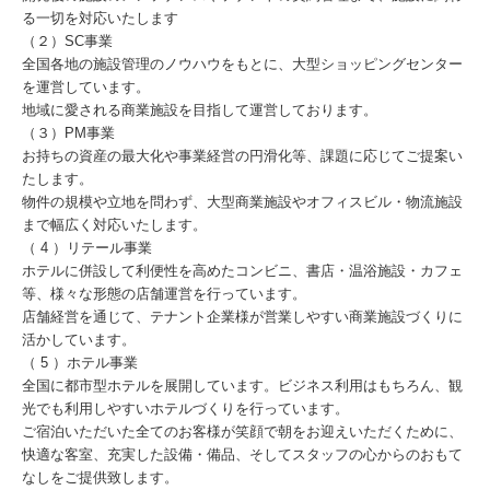
る一切を対応いたします
（２）SC事業
全国各地の施設管理のノウハウをもとに、大型ショッピングセンター
を運営しています。
地域に愛される商業施設を目指して運営しております。
（３）PM事業
お持ちの資産の最大化や事業経営の円滑化等、課題に応じてご提案い
たします。
物件の規模や立地を問わず、大型商業施設やオフィスビル・物流施設
まで幅広く対応いたします。
（ 4 ）リテール事業
ホテルに併設して利便性を高めたコンビニ、書店・温浴施設・カフェ
等、様々な形態の店舗運営を行っています。
店舗経営を通じて、テナント企業様が営業しやすい商業施設づくりに
活かしています。
（ 5 ）ホテル事業
全国に都市型ホテルを展開しています。ビジネス利用はもちろん、観
光でも利用しやすいホテルづくりを行っています。
ご宿泊いただいた全てのお客様が笑顔で朝をお迎えいただくために、
快適な客室、充実した設備・備品、そしてスタッフの心からのおもて
なしをご提供致します。