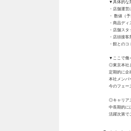
▼具体的な
・店舗運営
・ 数値（
・商品ディ
・店舗スタ
・店頭接客
・館とのコ
▼ここで働
◎東京本社
定期的に企
本社メンバ
今のフェー
◎キャリア
中長期的に
活躍次第で