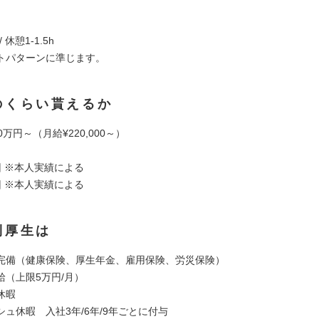
/ 休憩1-1.5h
トパターンに準じます。
のくらい貰えるか
0万円～（月給¥220,000～）
回 ※本人実績による
回 ※本人実績による
利厚生は
完備（健康保険、厚生年金、雇用保険、労災保険）
給（上限5万円/月）
休暇
ュ休暇 入社3年/6年/9年ごとに付与