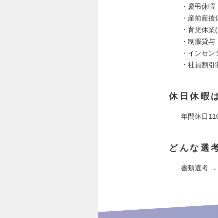
・慶弔休暇
・産前産後
・育児休業(
・制服貸与
・インセン
・社員割引
休日休暇
年間休日116
どんな選
書類選考 →