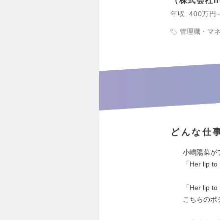
株式会社hea
年収
400万円
管理職・マ
どんな仕
小嶋陽菜が
「Her li
「Her l
こちらのポ