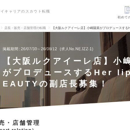
ハイキャリアのスカウト転職
初めて
店長・販売・店舗管理の転職
【大阪ルクアイーレ店】小嶋陽菜がプロデュースするHer l
掲載期間
26/07/30～26/08/12
求人No.NEJZZ-1
【大阪ルクアイーレ店】小
がプロデュースするHer lip 
EAUTYの副店長募集！
売・店舗管理