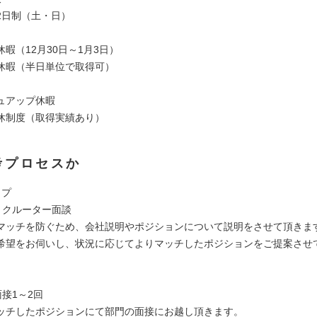
2日制（土・日）
暇（12月30日～1月3日）
休暇（半日単位で取得可）
ュアップ休暇
休制度（取得実績あり）
考プロセスか
ップ
＞リクルーター面談
マッチを防ぐため、会社説明やポジションについて説明をさせて頂きま
希望をお伺いし、状況に応じてよりマッチしたポジションをご提案させ
面接1～2回
ッチしたポジションにて部門の面接にお越し頂きます。