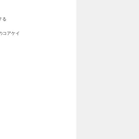
する
のコアケイ