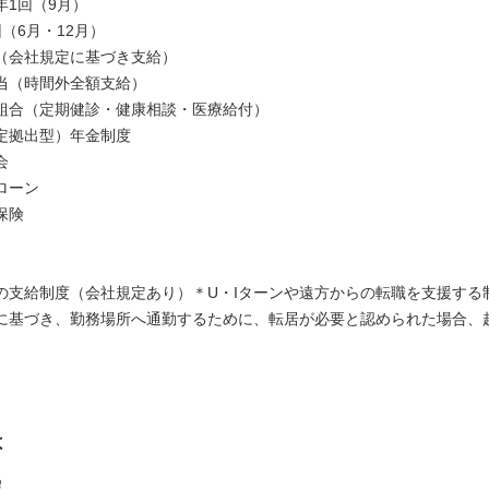
年1回（9月）
（6月・12月）
（会社規定に基づき支給）
当（時間外全額支給）
組合（定期健診・健康相談・医療給付）
定拠出型）年金制度
会
ローン
保険
の支給制度（会社規定あり）＊U・Iターンや遠方からの転職を支援する
基づき、勤務場所へ通勤するために、転居が必要と認められた場合、
。
は
暇