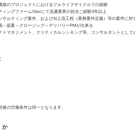
構築のプロジェクトにおけるフルライフサイクルでの経験
ィングファーム/SIerにて流通業界の担当ご経験3年以上
ンサルティング案件、およびSI上流工程（業務要件定義）等の案件に対
成～提案～クロージング～デリバリーPMが出来る
クトマネジメント、クリティカルシンキング等、コンサルタントとして
は
）
前後の労働条件は同一となります。
くか