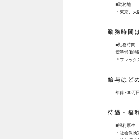
■勤務地
・東京、大
勤務時間
■勤務時間
標準労働時間
＊フレック
給与はど
年俸700万円
待遇・福
■福利厚生
・社会保険