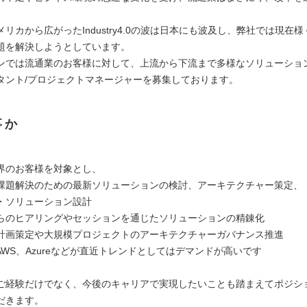
リカから広がったIndustry4.0の波は日本にも波及し、弊社では現在
題を解決しようとしています。
ンでは流通業のお客様に対して、上流から下流まで多様なソリューショ
タント/プロジェクトマネージャーを募集しております。
事か
界のお客様を対象とし、
課題解決のための最新ソリューションの検討、アーキテクチャー策定、
・ソリューション設計
らのヒアリングやセッションを通じたソリューションの精錬化
計画策定や大規模プロジェクトのアーキテクチャーガバナンス推進
AWS、Azureなどが直近トレンドとしてはデマンドが高いです
ご経験だけでなく、今後のキャリアで実現したいことも踏まえてポジシ
だきます。