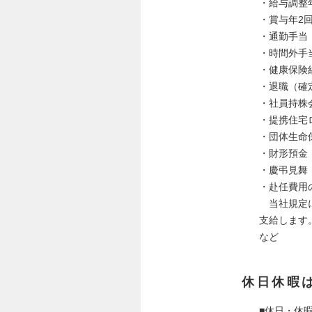
・給与調整
・賞与年2回
・通勤手当
・時間外手
・健康保険
・退職（確
・社員持株
・提携住宅
・団体生命
・財形預金
・慶弔見舞
・赴任費用
当社規定に
支給します
など
休日休暇
■休日・休