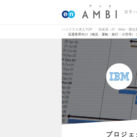
若手
ハイクラス求人TOP
技術系（IT・Web・通
流通業界向け（物流・運輸・旅行・小売等）
プロジェ