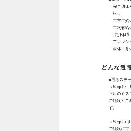
・完全週休
・祝日
・年末年始休
・年次有給
・特別休暇
・フレッシ
・産休・育
どんな選
■選考ステ
＜Step1
互いのミス
ご経験やご
す。
＜Step2＞
ご経験にマ