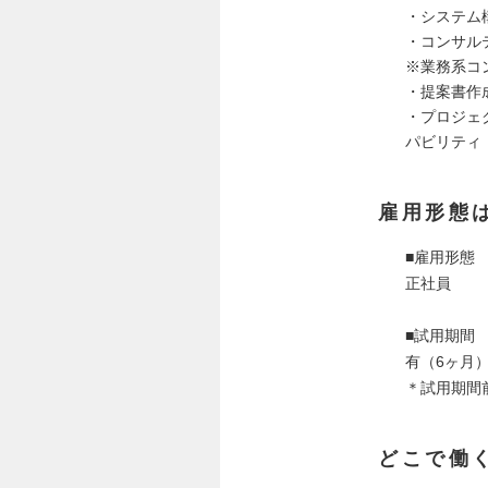
・システム
・コンサルテ
※業務系コ
・提案書作
・プロジェ
パビリティ
雇用形態
■雇用形態
正社員
■試用期間
有（6ヶ月
＊試用期間
どこで働