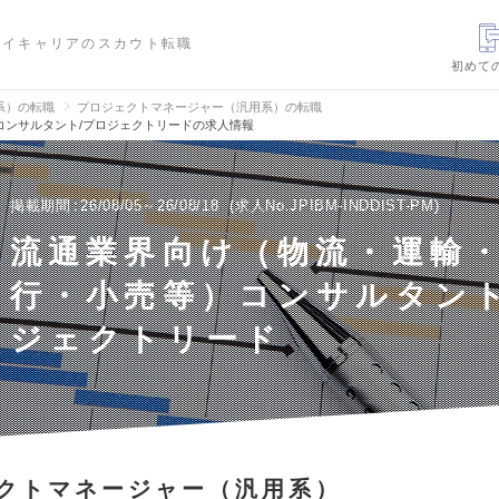
ハイキャリアのスカウト転職
初めて
信系）の転職
プロジェクトマネージャー（汎用系）の転職
コンサルタント/プロジェクトリードの求人情報
掲載期間
26/08/05～26/08/18
求人No.JPIBM-INDDIST-PM
流通業界向け（物流・運輸
行・小売等）コンサルタント
ジェクトリード
クトマネージャー（汎用系）