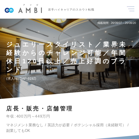
若手ハイキャリアのスカウト転職
掲載期間
26/08/07～26/08/20
ジュエリースタイリスト／業界未
経験からのチャレンジ可能／年間
休日120日以上／売上好調のブラ
ンド
求人No.DAP-9192
店長・販売・店舗管理
年収
400万円～449万円
マネジメント業務なし
英語力が必要
ポテンシャル採用（未経験可）
副業してもOK