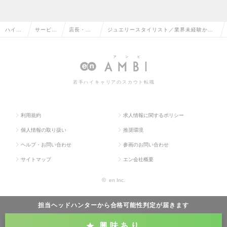
ハイク
サービ
店長・販
ジュエリースタイリスト／業界未経験から
ラス求
ス・流通
売・店舗
のチャレンジ可能／年間休日120日以上／
人TOP
系の転職
管理の転
売上好調のブランドの求人情報
職
若手ハイキャリアのスカウト転職
利用規約
求人情報に関するポリシー
個人情報の取り扱い
推奨環境
ヘルプ・お問い合わせ
参画のお問い合わせ
サイトマップ
エン会社概要
©
en Inc.
担当ヘッドハンターから
合格可能性判定
が届きます
興味あり