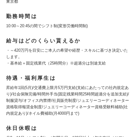
東京都
勤務時間は
10:00～20:45の間でシフト制(変形労働時間制)
給与はどのくらい貰えるか
・～420万円を目安にご本人の希望や経歴・スキルに基づき決定いた
します。
・基本給＋固定残業代（25時間分）※超過分は別途支給
待遇・福利厚生は
昇給年1回(5月)/交通費上限月5万円支給(支給にあたっての社内規定あ
り)/社会保険完備/時間外手当(固定残業時間25時間超過分を追加支給)/
制服貸与/オフィス内禁煙/社員販売制度/ジュエリーコーディネーター
資格取得報奨金制度/ジュエリーコーディネーター資格受験料補助(社
内規定あり)/ネイル費補助(月4000円まで)
休日休暇は