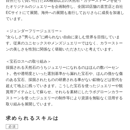
自分たちで買い付けた100種類以上の天然石・カラーストーンを使っ
たオリジナルのジュエリーを企画制作し、全国10店舗の直営店と自社
ECサイトにて展開。海外への展開も進行しておりさらに成長を加速し
ています。
＜ジェンダーフリージュエリー＞
“女らしさ”“男らしさ”に縛られない自由に楽しむ世界を目指していま
す。従来のユニセックスやメンズジュエリーではなく、カラーストー
ンの美しさを性別に関係なく堪能いただきたいと考えています。
＜宝石ロスへの取り組み＞
採掘される天然石のうちジュエリーになれるのはほんの数パーセン
ト。色や透明度といった選別基準から漏れた宝石や、ほんの僅かな傷
のある宝石、採掘されたものの研磨される事がない鉱物などは世代を
超えて地上に残っていきます。こうした宝石を使ったジュエリーや観
賞用アイテムとして蘇らせ、それらを素材にしたラボグローンカラー
ストーンを使ったジュエリーの制作等により資源を無駄なく活用する
取り組みを展開しています。
求められるスキルは
必須