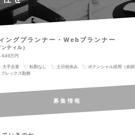
ィングプランナー・Webプランナー
アンティル
～649万円
大手企業
転勤なし
土日祝休み
ポテンシャル採用（未経
フレックス勤務
募集情報
しているのか