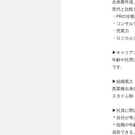
企画書作成
世代と比較
・PRの全
・コンサル
・営業力
・ロジカル
▶キャリア
年齢や社歴
です。
▶組織風土
異業種出身
スタイム制
▶社員に聞
＊自分が考
＊役職や年
成長できる