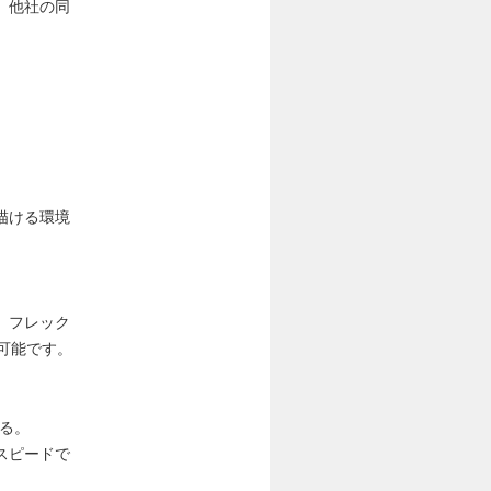
、他社の同
描ける環境
。フレック
可能です。
る。
スピードで