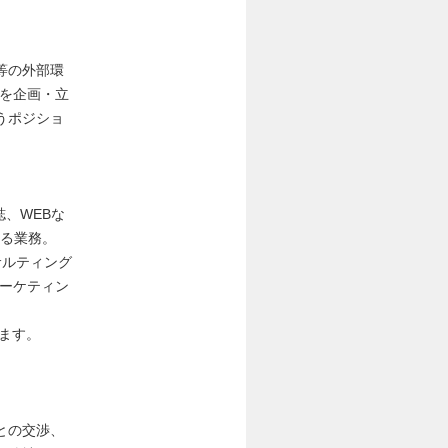
等の外部環
かを企画・立
うポジショ
、WEBな
する業務。
サルティング
マーケティン
ます。
との交渉、