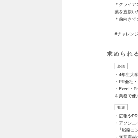
＊クライア
葉を直接い
＊前向きで
#チャレン
求められ
必須
・4年生大
・PR会社
・Excel
を業務で使
歓迎
・広報やP
・アソシエ
└戦略コン
・無形商材