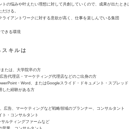
ントの悩みや叶えたい理想に対して共創していくので、成果が出たとき
ただける。
クライアントワークに対する意欲が高く、仕事を楽しんでいる集団
ジできる環境
るスキルは
学または、大学院卒の方
・広告代理店・マーケティング代理店などのご出身の方
・PowerPoint・Word、またはGoogleスライド・ドキュメント・スプレ
用した経験がある方
R、広告、マーケティングなど戦略領域のプランナー、コンサルタント
イト・コンサルタント
サルティングファームなど
の営業、コンサルタント