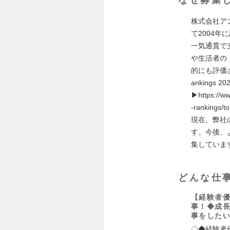
株式会社ア
て2004
一気通貫で
や生活者の
的にも評価され
anking
▶https://ww
-rankings/t
現在、弊社
す。今後、
集していま
どんな仕
【経験者優
事！◆成
事をした
◇◆経験者