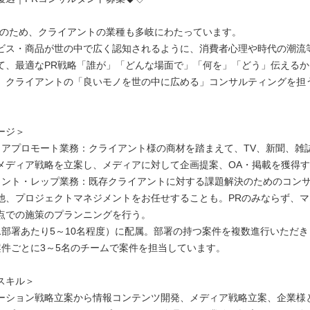
社のため、クライアントの業種も多岐にわたっています。
ビス・商品が世の中で広く認知されるように、消費者心理や時代の潮流
て、最適なPR戦略「誰が」「どんな場面で」「何を」「どう」伝える
、クライアントの「良いモノを世の中に広める」コンサルティングを担
ージ＞
ィアプロモート業務：クライアント様の商材を踏まえて、TV、新聞、雑誌
メディア戦略を立案し、メディアに対して企画提案、OA・掲載を獲得
ウント・レップ業務：既存クライアントに対する課題解決のためのコン
他、プロジェクトマネジメントをお任せすることも。PRのみならず、
点での施策のプランニングを行う。
1部署あたり5～10名程度）に配属。部署の持つ案件を複数進行いただき
案件ごとに3～5名のチームで案件を担当しています。
スキル＞
ーション戦略立案から情報コンテンツ開発、メディア戦略立案、企業様