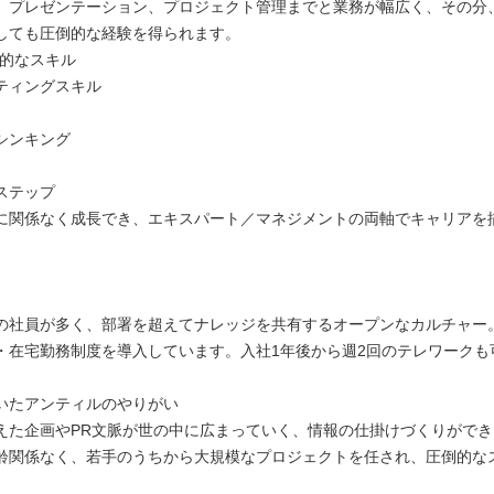
、プレゼンテーション、プロジェクト管理までと業務が幅広く、その分
しても圧倒的な経験を得られます。
般的なスキル
ティングスキル
シンキング
ステップ
に関係なく成長でき、エキスパート／マネジメントの両軸でキャリアを
の社員が多く、部署を超えてナレッジを共有するオープンなカルチャー
・在宅勤務制度を導入しています。入社1年後から週2回のテレワークも
いたアンティルのやりがい
えた企画やPR文脈が世の中に広まっていく、情報の仕掛けづくりができ
齢関係なく、若手のうちから大規模なプロジェクトを任され、圧倒的な
。