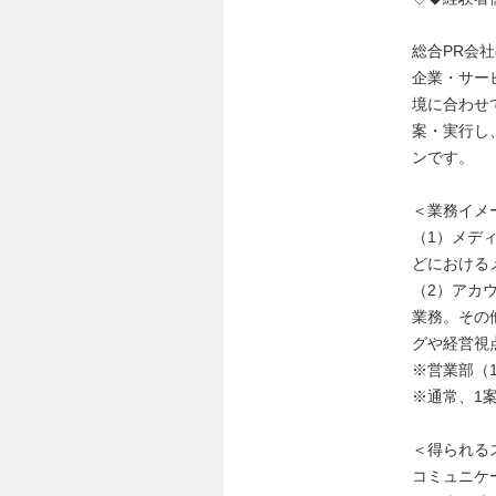
総合PR会
企業・サー
境に合わせ
案・実行し
ンです。
＜業務イメ
（1）メデ
どにおける
（2）アカ
業務。その
グや経営視
※営業部（
※通常、1
＜得られる
コミュニケ