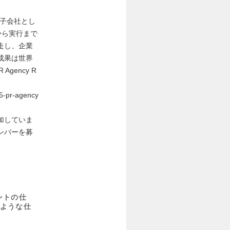
の子会社とし
から実行まで
走し、企業
成果は世界
Agency R
5-pr-agency
加していま
ンバーを募
ントの仕
ような仕