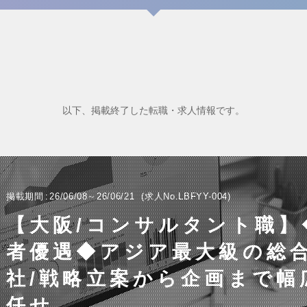
以下、掲載終了した転職・求人情報です。
掲載期間
26/06/08～26/06/21
求人No.LBFYY-004
【大阪/コンサルタント職】
者優遇◆アジア最大級の総合
社/戦略立案から企画まで幅
任せ