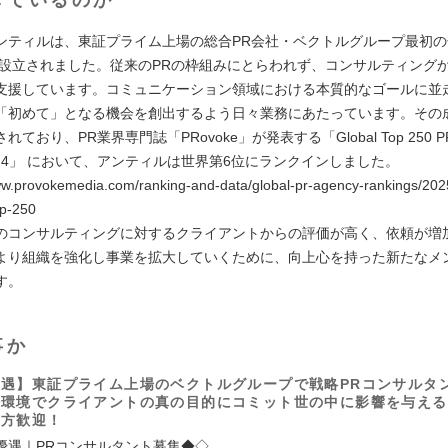
ンティルは、東証プライム上場の総合PR会社・ベクトルグループ最初
年に設立されました。従来のPRの枠組みにとらわれず、コンサルティング
支援しています。コミュニケーション領域における本質的なゴールに並
「初めて」となる機会を創出するよう日々業務にあたっています。その
ており、PR業界専門誌「PRovoke」が発表する「Global Top 250 PR 
s 2024」 において、アンティルは世界第6位にランクインしました。
w.provokemedia.com/ranking-and-data/global-pr-agency-rankings/202
op-250
のコンサルティングに対するクライアントからの評価が高く、依頼が増
より組織を強化し事業を拡大していくために、向上心を持った新たなメ
す。
事か
遇】東証プライム上場のベクトルグループで戦略PRコンサルタ
長環境でクライアントの真の目的にコミット世の中に影響を与える
い方歓迎！
優遇｜PRコンサルタント募集◆◇