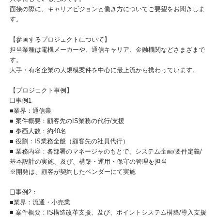
面接の際に、キャリアビジョンと働き方についてご要望をお聞きしま
す。
【参画するプロジェクトについて】
担当業種は電機メーカーや、通信キャリア、⾦融機関などさまざまで
す。
⼤⼿・有名企業の⼤規模案件を中⼼に最上流から携わっています。
【プロジェクト事例】
❏事例1
■業界：通信業
■ 案件概要：顧客先のIS業務の代行/支援
■ 参画人数：約40名
■ 役割：IS業務全般（顧客先の社員代行）
■ 業務内容：各部署のマネージャのもとで、システム企画/要件定義/
基本設計の実施、及び、構築・運用・保守の管理を担当
※開発は、顧客が契約したベンダーにて実施
❏事例2：
■業界：流通・小売業
■ 案件概要：IS構造改革支援、及び、ポイントシステム構築/導入支援