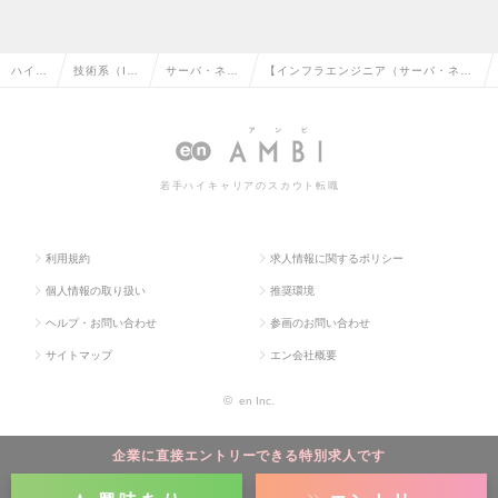
ハイク
技術系（I
サーバ・ネッ
【インフラエンジニア（サーバ・ネッ
ラス求
T・Web・
トワークエン
トワーク）】リモート有｜育休取得率
人TO
通信系）の
ジニアの転職
100％｜10期連続成長中の求人情報
P
転職
若手ハイキャリアのスカウト転職
利用規約
求人情報に関するポリシー
個人情報の取り扱い
推奨環境
ヘルプ・お問い合わせ
参画のお問い合わせ
サイトマップ
エン会社概要
©
en Inc.
企業に直接エントリーできる特別求人です