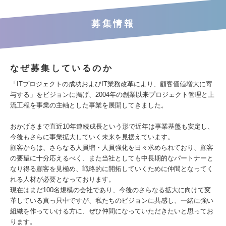
募集情報
なぜ募集しているのか
「ITプロジェクトの成功およびIT業務改革により、顧客価値増大に寄
与する」をビジョンに掲げ、2004年の創業以来プロジェクト管理と上
流工程を事業の主軸とした事業を展開してきました。
おかげさまで直近10年連続成長という形で近年は事業基盤も安定し、
今後もさらに事業拡大していく未来を見据えています。
顧客からは、さらなる人員増・人員強化を日々求められており、顧客
の要望に十分応えるべく、また当社としても中長期的なパートナーと
なり得る顧客を見極め、戦略的に開拓していくために仲間となってく
れる人材が必要となっております。
現在はまだ100名規模の会社であり、今後のさらなる拡大に向けて変
革している真っ只中ですが、私たちのビジョンに共感し、一緒に強い
組織を作っていける方に、ぜひ仲間になっていただきたいと思ってお
ります。