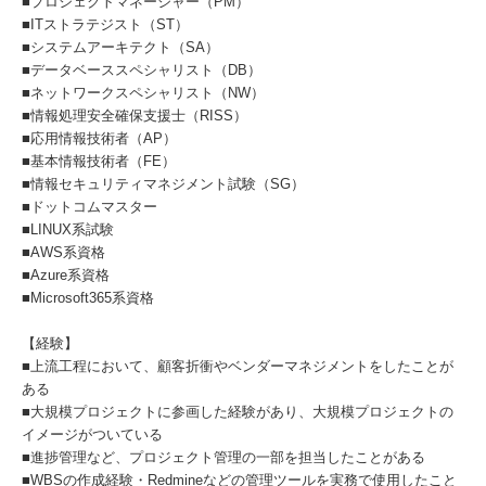
■プロジェクトマネージャー（PM）
■ITストラテジスト（ST）
■システムアーキテクト（SA）
■データベーススペシャリスト（DB）
■ネットワークスペシャリスト（NW）
■情報処理安全確保支援士（RISS）
■応用情報技術者（AP）
■基本情報技術者（FE）
■情報セキュリティマネジメント試験（SG）
■ドットコムマスター
■LINUX系試験
■AWS系資格
■Azure系資格
■Microsoft365系資格
【経験】
■上流工程において、顧客折衝やベンダーマネジメントをしたことが
ある
■大規模プロジェクトに参画した経験があり、大規模プロジェクトの
イメージがついている
■進捗管理など、プロジェクト管理の一部を担当したことがある
■WBSの作成経験・Redmineなどの管理ツールを実務で使用したこと