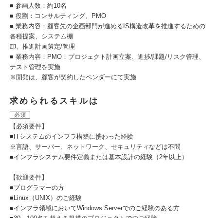
■ 参画人数：約10名
■ 役割：コンサルティング、PMO
■ 業務内容：顧客先の企画部門が進めるIS構造改革を推進するための
各種提案、システム棚
卸、推進計画策定/管理
■ 業務内容：PMO：プロジェクト計画立案、進捗/課題/リスク管理、
テスト管理を実施
※開発は、顧客が契約したベンダーにて実施
求められるスキルは
必須
【必須要件】
■ITシステムのインフラ構築に携わった経験
※言語、サーバー、ネットワーク、セキュリティなどは不問
■インフラシステム要件定義または基本設計の経験（2年以上）
【歓迎要件】
■プログラマーの⽅
■Linux（UNIX）のご経験
■インフラ領域においてWindows Serverでのご経験のある⽅