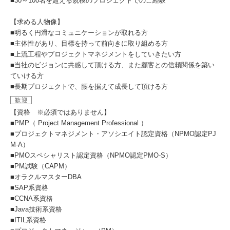
■30～100名を超える規模のプロジェクトでのご経験
【求める⼈物像】
■明るく円滑なコミュニケーションが取れる方
■主体性があり、目標を持って前向きに取り組める方
■上流⼯程やプロジェクトマネジメントをしていきたい⽅
■当社のビジョンに共感して頂ける方、また顧客との信頼関係を築い
ていける⽅
■長期プロジェクトで、腰を据えて成長して頂ける方
歓迎
【資格 ※必須ではありません】
■PMP（ Project Management Professional ）
■プロジェクトマネジメント・アソシエイト認定資格（NPMO認定PJ
M-A）
■PMOスペシャリスト認定資格（NPMO認定PMO-S）
■PM試験（CAPM）
■オラクルマスターDBA
■SAP系資格
■CCNA系資格
■Java技術系資格
■ITIL系資格