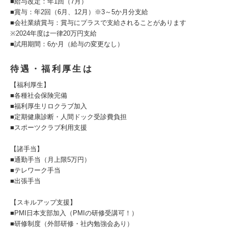
■給与改定：年1回（7⽉）
■賞与：年2回（6⽉、12⽉）※3～5か⽉分⽀給
■会社業績賞与：賞与にプラスで支給されることがあります
※2024年度は一律20万円支給
■試⽤期間：6か⽉（給与の変更なし）
待遇・福利厚生は
【福利厚生】
■各種社会保険完備
■福利厚生リロクラブ加入
■定期健康診断・人間ドック受診費負担
■スポーツクラブ利用支援
【諸⼿当】
■通勤手当（月上限5万円）
■テレワーク手当
■出張⼿当
【スキルアップ⽀援】
■PMI日本支部加入（PMIの研修受講可！）
■研修制度（外部研修・社内勉強会あり）