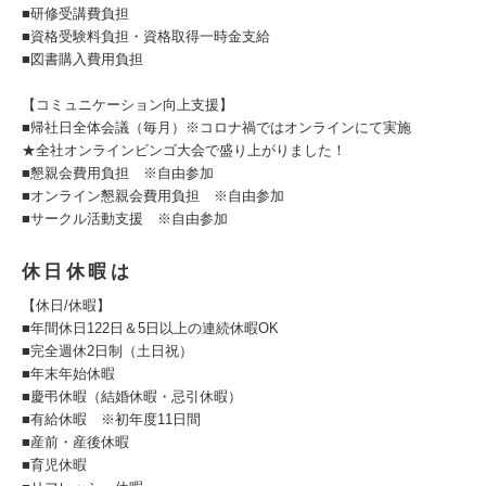
■研修受講費負担
■資格受験料負担・資格取得一時金支給
■図書購入費用負担
【コミュニケーション向上支援】
■帰社日全体会議（毎月）※コロナ禍ではオンラインにて実施
★全社オンラインビンゴ大会で盛り上がりました！
■懇親会費用負担 ※自由参加
■オンライン懇親会費用負担 ※自由参加
■サークル活動支援 ※自由参加
休日休暇は
【休日/休暇】
■年間休⽇122⽇＆5⽇以上の連続休暇OK
■完全週休2⽇制（⼟⽇祝）
■年末年始休暇
■慶弔休暇（結婚休暇・忌引休暇）
■有給休暇 ※初年度11⽇間
■産前・産後休暇
■育児休暇