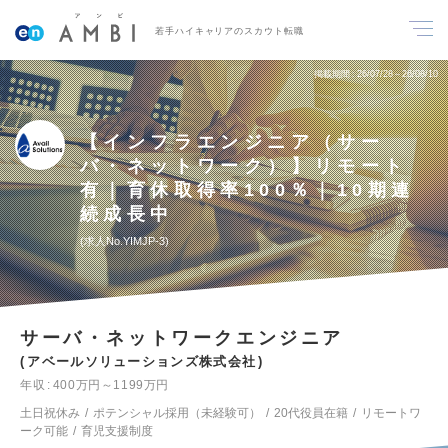
若手ハイキャリアのスカウト転職
掲載期間
26/07/28～26/08/10
【インフラエンジニア（サー
バ・ネットワーク）】リモート
有｜育休取得率100％｜10期連
続成長中
求人No.YIMJP-3
サーバ・ネットワークエンジニア
アベールソリューションズ株式会社
年収
400万円～1199万円
土日祝休み
ポテンシャル採用（未経験可）
20代役員在籍
リモートワ
ーク可能
育児支援制度