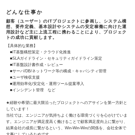
どんな仕事か
顧客（ユーザー）のITプロジェクトに参画し、システム構
想、要件定義、基本設計やシステムの安定稼働に向けた運
用設計など主に上流工程に携わることにより、プロジェク
トの成功に貢献します。
【具体的な業務】
■IT基盤構想策定・クラウド化推進
■SLAガイドライン・セキュリティガイドライン策定
■IT基盤設計書作成・レビュー
■サーバ/DB/ネットワーク等の構成・キャパシティ管理
■ユーザ検収支援
■運用効率化/安定化・運用ツール提案導入
■インシデント管理 など
★経験や希望に最大限沿ったプロジェクトへのアサインを第一方針と
しています！
当社では、エンジニアが気持ちよく働ける環境づくりを心がけていま
す。エンジニアが満足度高く働けることで顧客満足度向上に繋がり、
結果会社の成長に繋がるという、Win-Win-Winの関係を、会社全体で
大事にしているためです。