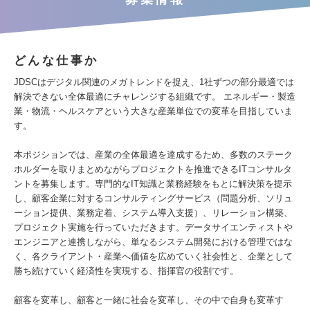
どんな仕事か
JDSCはデジタル関連のメガトレンドを捉え、1社ずつの部分最適では
解決できない全体最適にチャレンジする組織です。 エネルギー・製造
業・物流・ヘルスケアという大きな産業単位での変革を目指していま
す。
本ポジションでは、産業の全体最適を達成するため、多数のステーク
ホルダーを取りまとめながらプロジェクトを推進できるITコンサルタ
ントを募集します。専門的なIT知識と業務経験をもとに解決策を提示
し、顧客企業に対するコンサルティングサービス（問題分析、ソリュ
ーション提供、業務定着、システム導入支援）、リレーション構築、
プロジェクト実施を行っていただきます。データサイエンティストや
エンジニアと連携しながら、単なるシステム開発における管理ではな
く、各クライアント・産業へ価値を広めていく社会性と、企業として
勝ち続けていく経済性を実現する、指揮官の役割です。
顧客を変革し、顧客と一緒に社会を変革し、その中で自身も変革す