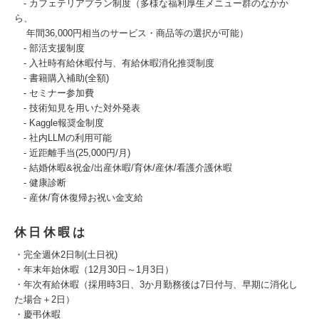
- カフェテリアプラン制度（多様な福利厚生メニュー群のなかか
ら、
年間36,000円相当のサービス・商品等の選択が可能）
- 部活支援制度
‐ 入社時有給休暇付与、有給休暇消化推奨制度
- 書籍購入補助(全額)
- セミナー参加費
- 技術知見を用いた対外発表
‐ Kaggle報奨金制度
‐ 社内LLMの利用可能
- 近距離手当(25,000円/月)
- 結婚休暇&祝金/出産休暇/育休/産休/看護介護休暇
- 健康診断
- 産休/育休復帰お祝い金支給
休日休暇は
・完全週休2日制(土日祝)
・年末年始休暇（12月30日～1月3日）
・年次有給休暇（採用時3日、3か月勤務後は7日付与、早期に消化し
た場合＋2日）
・慶弔休暇