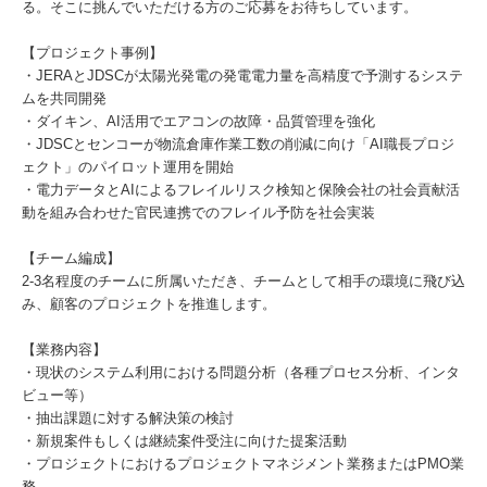
る。そこに挑んでいただける方のご応募をお待ちしています。
【プロジェクト事例】
・JERAとJDSCが太陽光発電の発電電力量を高精度で予測するシステ
ムを共同開発
・ダイキン、AI活用でエアコンの故障・品質管理を強化
・JDSCとセンコーが物流倉庫作業工数の削減に向け「AI職長プロジ
ェクト」のパイロット運用を開始
・電力データとAIによるフレイルリスク検知と保険会社の社会貢献活
動を組み合わせた官民連携でのフレイル予防を社会実装
【チーム編成】
2-3名程度のチームに所属いただき、チームとして相手の環境に飛び込
み、顧客のプロジェクトを推進します。
【業務内容】
・現状のシステム利用における問題分析（各種プロセス分析、インタ
ビュー等）
・抽出課題に対する解決策の検討
・新規案件もしくは継続案件受注に向けた提案活動
・プロジェクトにおけるプロジェクトマネジメント業務またはPMO業
務