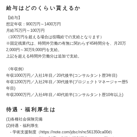
給与はどのくらい貰えるか
【給与】
想定年収：900万円～1400万円
月給75万円～100万円
（100万円を超える場合は役職給での支給となります）
※固定残業代は、時間外労働の有無に関わらず45時間分を、月20万
2,000円～30万9,000円を支給。
上記を超える時間外労働分は追加で支給。
《年収例》
年収1000万円／入社1年目／20代後半(コンサルタント歴3年目)
年収1200万円／入社2年目／30代後半(プロジェクトマネージャー歴5
年目)
年収2000万円／入社4年目／40代前半(コンサルタント歴10年以上)
待遇・福利厚生は
(1)各種社会保険完備
(2)待遇・福利厚生
‐ 学術支援制度（https://note.com/jdsc/n/nc561350ca00d）