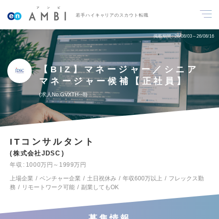
若手ハイキャリアのスカウト転職
掲載期間
26/08/03～26/08/16
【BIZ】マネージャー／シニア
マネージャー候補【正社員】
求人No.GVXTH--8
ITコンサルタント
株式会社JDSC
年収
1000万円～1999万円
上場企業
ベンチャー企業
土日祝休み
年収600万以上
フレックス勤
務
リモートワーク可能
副業してもOK
募集情報