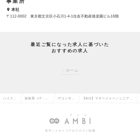
事業所
本社
〒112-0002 東京都文京区小石川1-4-1住友不動産後楽園ビル16階
最近ご覧になった求人に基づいた
おすすめの求人
ホーム
ハイクラ
技術系（IT・We
ITコンサル
【BIZ】マネージャー／シニアマ
ス求人T
b・通信系）の転
タントの転
ネージャー候補【正社員】の求人
OP
職
職
情報
若手ハイキャリアのスカウト転職