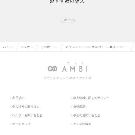
おすすめの求人
ホーム
ハイク
コンサル
その他、コ
マネジメントコンサルタント ◆すごいベン
ラス求
タント系
ンサルタン
チャー100に選出◆HRテクノロジー大賞優
人TOP
の転職
ト系の転職
秀賞受賞◆リモートの求人情報
若手ハイキャリアのスカウト転職
利用規約
求人情報に関するポリシー
個人情報の取り扱い
推奨環境
ヘルプ・お問い合わせ
参画のお問い合わせ
サイトマップ
エン会社概要