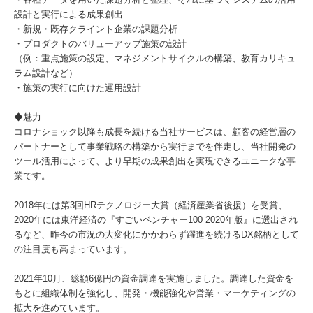
設計と実行による成果創出
・新規・既存クライント企業の課題分析
・プロダクトのバリューアップ施策の設計
（例：重点施策の設定、マネジメントサイクルの構築、教育カリキュ
ラム設計など）
・施策の実行に向けた運用設計
◆魅力
コロナショック以降も成長を続ける当社サービスは、顧客の経営層の
パートナーとして事業戦略の構築から実行までを伴走し、当社開発の
ツール活用によって、より早期の成果創出を実現できるユニークな事
業です。
2018年には第3回HRテクノロジー大賞（経済産業省後援）を受賞、
2020年には東洋経済の『すごいベンチャー100 2020年版』に選出され
るなど、昨今の市況の大変化にかかわらず躍進を続けるDX銘柄として
の注目度も高まっています。
2021年10月、総額6億円の資金調達を実施しました。調達した資金を
もとに組織体制を強化し、開発・機能強化や営業・マーケティングの
拡大を進めています。