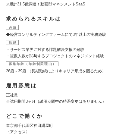
※累計31.5億調達！動画型マネジメントSaaS
求められるスキルは
必須
◆経営コンサルティングファームにて3年以上の実務経験
歓迎
・サービス業界に対する課題解決支援の経験
・複数人数が関与するプロジェクトのマネジメント経験
募集年齢（年齢制限理由）
26歳～39歳 （長期勤続によりキャリア形成を図るため）
雇用形態は
正社員
※試用期間3ヶ月（試用期間中の待遇変更はありません）
どこで働くか
東京都千代田区神田紺屋町
〈アクセス〉