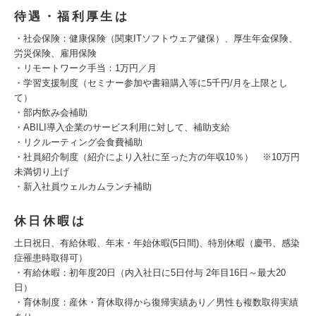
待遇・福利厚生は
・社会保険：健康保険（関東ITソフトウェア健保）、厚生年金保険、
労災保険、雇用保険
・リモートワーク手当：1万円／月
・学習支援制度（セミナー参加や書籍購入等に5千円/月を上限とし
て）
・部内飲み会補助
・ABILI導入企業のサービス利用に対して、補助支給
・リクルーティング会食費補助
・社員紹介制度（紹介により入社に至った方の年収10％） ※10万円
未満切り上げ
・新入社員ウェルカムランチ補助
休日休暇は
土日祝日、有給休暇、年末・年始休暇(5日間)、特別休暇（慶弔、感染
症罹患時取得可）
・有給休暇：初年度20日（内入社日に5日付与 2年目16日～最大20
日）
・育休制度：産休・育休取得から復帰実績あり／男性も複数取得実績