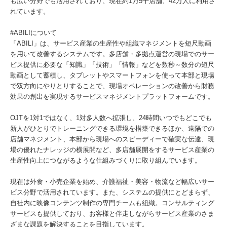
も広い分野でも活用されており、現在約1万5千店舗、42万人に利用さ
れています。
#ABILIについて
「ABILI」は、サービス産業の生産性や組織マネジメントを短尺動画
を用いて改善するシステムです。多店舗・多拠点運営の現場でのサー
ビス提供に必要な「知識」「技術」「情報」などを数秒～数分の短尺
動画として蓄積し、タブレットやスマートフォンを使って本部と現場
で双方向にやりとりすることで、現場オペレーションの改善から財務
効果の創出を実現するサービスマネジメントプラットフォームです。
OJTを1対1ではなく、1対多人数へ拡張し、24時間いつでもどこでも
新人がひとりでトレーニングできる環境を構築できるほか、遠隔での
店舗マネジメント、本部から現場へのスピーディーで確実な伝達、現
場の優れたナレッジの横展開など、多店舗展開をするサービス産業の
生産性向上につながるような仕組みづくりに取り組んでいます。
現在は外食・小売企業を始め、介護福祉・美容・物流など幅広いサー
ビス分野で活用されています。また、システムの提供にとどまらず、
自社内に映像コンテンツ制作の専門チームも組織。コンサルティング
サービスも提供しており、お客様と伴走しながらサービス産業のさま
ざまな課題を解決することを目指しています。