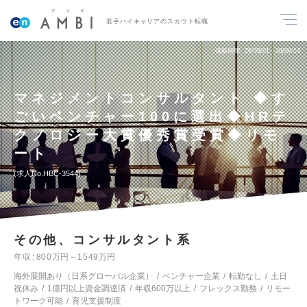
若手ハイキャリアのスカウト転職
掲載期間
26/08/01～26/08/14
マネジメントコンサルタント ◆す
ごいベンチャー100に選出◆HRテ
クノロジー大賞優秀賞受賞◆リモ
ート
求人No.HBC-3544
その他、コンサルタント系
年収
800万円～1549万円
海外展開あり（日系グローバル企業）
ベンチャー企業
転勤なし
土日
祝休み
1億円以上資金調達済
年収600万以上
フレックス勤務
リモー
トワーク可能
育児支援制度