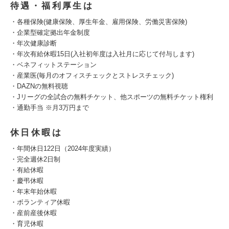
待遇・福利厚生は
・各種保険(健康保険、厚生年金、雇用保険、労働災害保険)
・企業型確定拠出年金制度
・年次健康診断
・年次有給休暇15日(入社初年度は入社月に応じて付与します)
・ベネフィットステーション
・産業医(毎月のオフィスチェックとストレスチェック)
・DAZNの無料視聴
・Jリーグの全試合の無料チケット、他スポーツの無料チケット権利
・通勤手当 ※月3万円まで
休日休暇は
・年間休日122日（2024年度実績）
・完全週休2日制
・有給休暇
・慶弔休暇
・年末年始休暇
・ボランティア休暇
・産前産後休暇
・育児休暇