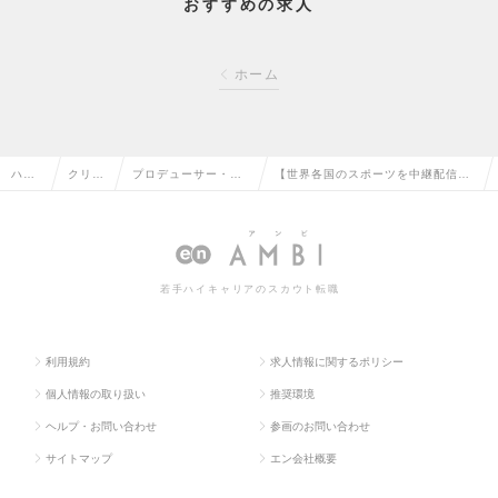
おすすめの求人
ホーム
ハイ
クリエ
プロデューサー・デ
【世界各国のスポーツを中継配信／
クラ
イティ
ィレクター（Web・
独自コンテンツも多数制作】アシス
ス求
ブ系の
モバイル・ゲーム関
タントプロデューサー・スポーツ募
人TO
転職
連）の転職
集！の求人情報
若手ハイキャリアのスカウト転職
P
利用規約
求人情報に関するポリシー
個人情報の取り扱い
推奨環境
ヘルプ・お問い合わせ
参画のお問い合わせ
サイトマップ
エン会社概要