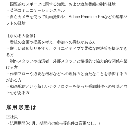
・国際的なスポーツに関する知識、および追加番組の制作経験
・英語コミュニケーションスキル
・自らカメラを使って動画撮影や、Adobe Premiere Proなどの編集ソ
フトの経験
【求める人物像】
・番組の企画や提案を考え、参加への意欲がある方
・厳しい締め切りを守り、クリエイティブで柔軟な解決策を提示でき
る方
・制作スタッフや出演者、外部スタッフと積極的で協力的な関係を築
ける方
・作業フローや必要な機材などへの理解力と新たなことを学習する力
がある方
・動画配信という新しいテクノロジーを使った番組制作への興味と向
上心がある方
雇用形態は
正社員
（試用期間3ヶ月。期間内の給与等条件は変更なし。）