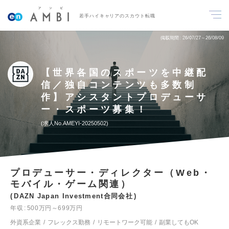
若手ハイキャリアのスカウト転職
掲載期間
26/07/27～26/08/09
【世界各国のスポーツを中継配
信／独自コンテンツも多数制
作】アシスタントプロデューサ
ー・スポーツ募集！
求人No.AMEYI-20250502
プロデューサー・ディレクター（Web・
モバイル・ゲーム関連）
DAZN Japan Investment合同会社
年収
500万円～699万円
外資系企業
フレックス勤務
リモートワーク可能
副業してもOK