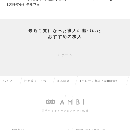
rk内株式会社モルフォ
最近ご覧になった求人に基づいた
おすすめの求人
ホーム
ハイクラ
技術系（IT・We
製品開発・
■グロース市場上場■画像処理
ス求人TO
b・通信系）の転
研究の転職
／認識リサーチャーの求人情報
P
職
若手ハイキャリアのスカウト転職
利用規約
求人情報に関するポリシー