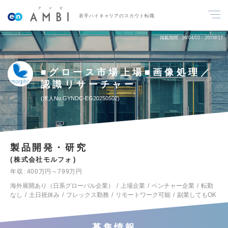
若手ハイキャリアのスカウト転職
掲載期間
26/04/03～26/09/17
■グロース市場上場■画像処理／
認識リサーチャー
求人No.GYNDC-EG20250502
製品開発・研究
株式会社モルフォ
年収
400万円～799万円
海外展開あり（日系グローバル企業）
上場企業
ベンチャー企業
転勤
なし
土日祝休み
フレックス勤務
リモートワーク可能
副業してもOK
募集情報