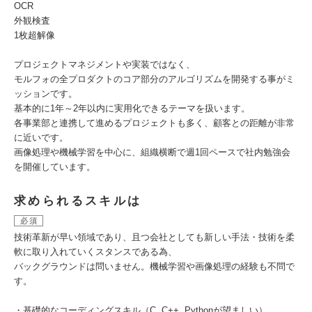
OCR
外観検査
1枚超解像
プロジェクトマネジメントや実装ではなく、
モルフォの全プロダクトのコア部分のアルゴリズムを開発する事がミ
ッションです。
基本的に1年～2年以内に実用化できるテーマを扱います。
各事業部と連携して進めるプロジェクトも多く、顧客との距離が非常
に近いです。
画像処理や機械学習を中心に、組織横断で週1回ペースで社内勉強会
を開催しています。
求められるスキルは
必須
技術革新が早い領域であり、且つ会社としても新しい手法・技術を柔
軟に取り入れていくスタンスである為、
バックグラウンドは問いません。機械学習や画像処理の経験も不問で
す。
・基礎的なコーディングスキル（C, C++, Pythonが望ましい）