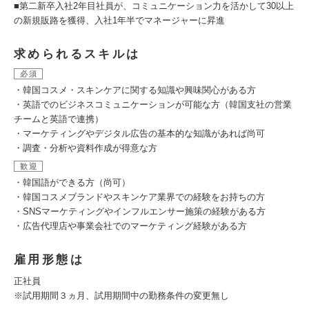
■第二新卒入社2年目社員が、コミュニケーション力を活かして30以上
の新規販路を獲得、入社1年半でマネージャーに昇進
求められるスキルは
必須
・韓国コスメ・スキンケアに関する知識や興味関心がある方
・英語でのビジネスコミュニケーションが可能な方（韓国支社の営業
チームと英語で連携）
・マーケティングやデジタル広告の基本的な知識があれば尚可
・調査・分析や資料作成が得意な方
歓迎
・韓国語ができる方（尚可）
・韓国コスメブランドやスキンケア業界での経験をお持ちの方
・SNSマーケティングやインフルエンサー施策の経験がある方
・広告代理店や事業会社でのマーケティング経験がある方
雇用形態は
正社員
※試用期間３ヵ月、試用期間中の勤務条件の変更無し