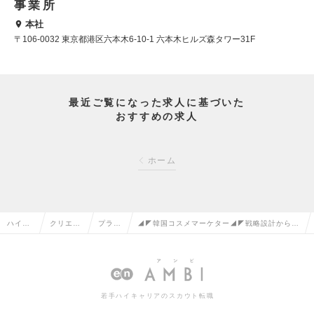
事業所
本社
〒106-0032 東京都港区六本木6-10-1 六本木ヒルズ森タワー31F
最近ご覧になった求人に基づいた
おすすめの求人
ホーム
ハイク
クリエイ
プラン
◢◤韓国コスメマーケター◢◤戦略設計から一
ラス求
ティブ系
ナーの
貫した裁量◎│インセンティブ制度│グローバル
人TOP
の転職
転職
成長ベンチャーの求人情報
若手ハイキャリアのスカウト転職