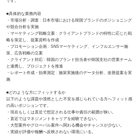
です。
■具体的な業務内容
・市場分析・調査 : 日本市場における韓国ブランドのポジショニング
や競合分析を実施
・マーケティング戦略立案 : クライアントブランドの特性に応じた戦
略を策定し、提案資料を作成
・プロモーション企画 : SNSマーケティング、インフルエンサー施
策、広告戦略の立案
・クライアント対応 : 韓国のブランド担当者や韓国支社の営業チーム
と連携し、プロジェクトを推進
・レポート作成・効果測定 : 施策実施後のデータ分析、改善提案を実
施
■どのような方にフィットするか
以下のような課題や漠然とした不安を感じられている方へフィット感
の高いポジションです。
・現在もしくは直近で想定される仕事や責任の範囲が狭い。
・直近ではマネジメントキャリアを経験できない。
・大型案件やグローバル案件へ関わる機会やチャンスが少ない。
・実績が評価や報酬へ反映されない環境にいる。