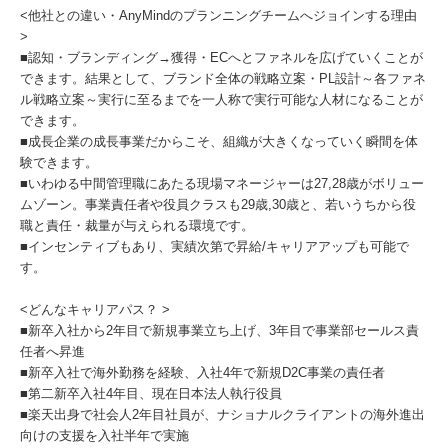
<他社との違い・AnyMindのプランニングチームへジョインする理由
>
■認知・ブランディング→獲得・ECへとファネルを広げていくことが
できます。結果として、ブランド全体の戦略立案・PL設計～各ファネ
ル戦略立案～実行に至るまでを一人称で実行可能な人材になることが
できます。
■成長企業の成長事業だからこそ、組織が大きくなっていく瞬間を体
験できます。
■いわゆる中間管理職にあたる現場マネージャーは27,28歳がボリュー
ムゾーン。事業責任者や役員クラスも29歳,30歳と、若いうちから役
職と責任・裁量が与えられる環境です。
■インセンティブもあり、実績次第で昇給/キャリアアップも可能で
す。
<どんなキャリアパス？ >
■新卒入社から2年目で新規事業立ち上げ、3年目で事業部セールス責
任者へ昇進
■新卒入社で海外勤務を経験、入社4年で新規D2C事業の責任者
■第二新卒入社4年目、現在日本法人執行役員
■楽天出身で社会人2年目社員が、ナショナルクライアントの海外進出
向けの支援を入社半年で実施