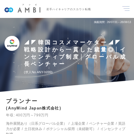
若手ハイキャリアのスカウト転職
掲載期間
26/07/31～26/08/13
◢◤韓国コスメマーケター◢◤
戦略設計から一貫した裁量◎│イ
ンセンティブ制度│グローバル成
長ベンチャー
求人No.ANY-h099
プランナー
AnyMind Japan株式会社
年収
400万円～799万円
海外展開あり（日系グローバル企業）
上場企業
ベンチャー企業
英語
力が必要
土日祝休み
ポテンシャル採用（未経験可）
インセンティブ