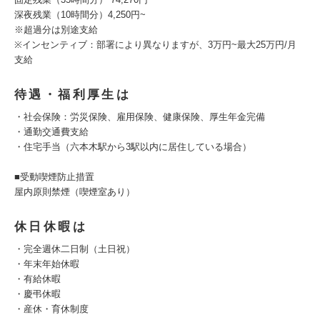
深夜残業（10時間分）4,250円~
※超過分は別途支給
※インセンティブ：部署により異なりますが、3万円~最大25万円/月
支給
待遇・福利厚生は
・社会保険：労災保険、雇用保険、健康保険、厚生年金完備
・通勤交通費支給
・住宅手当（六本木駅から3駅以内に居住している場合）
■受動喫煙防止措置
屋内原則禁煙（喫煙室あり）
休日休暇は
・完全週休二日制（土日祝）
・年末年始休暇
・有給休暇
・慶弔休暇
・産休・育休制度