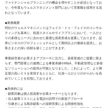
ファイナンシャルプランニングの機会を増やすことが必須となってお
り、今年度もウェルスマネジメント部門において営業職を採用する流
れとなっています。
◆業務概要
同社のウェルスマネジメントはフェイス・トゥ・フェイスのコンサル
ティングを基本に、投資スタイルやライフプランにおいて、一人ひと
りの多様なニーズに合わせた最適な資産形成を提案しております。証
券ビジネスのプロフェッショナルとして期待以上の価値を提供し、お
客さまとの深い信頼を築くことができます。
事業経営者のお客さまアプローチに注力し、資産形成のご提案に留ま
らず、専門部署との連携による事業承継やM&A、不動産管理など多様
なソリューションの提供が可能となりました。これによって、より満
足度の高いＣＸを実現するとともに、社員一人ひとりのやりがいを高
めていくことを目指しております。
◆具体的には
・顧客対象は個人投資家や企業オーナーとなります。
・法人顧客リストによる電話や訪問での新規アプローチ
・引継ぎによる既存顧客への深耕営業による関係性強化