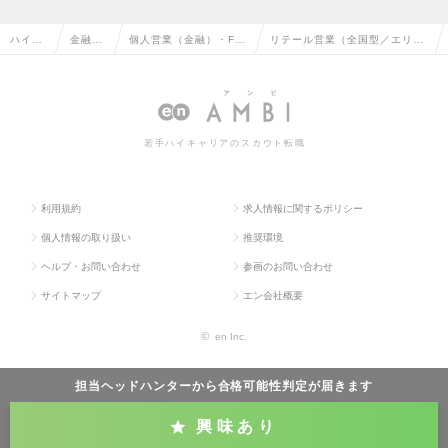
ハイク
金融系
個人営業（金融）・FP
リテール営業（全国型／エリア
ラス求
専門職
（ファイナンシャルプ
限定型） 東証プライム上場・独
人TOP
の転職
ランナー）の転職
立系証券の求人情報
若手ハイキャリアのスカウト転職
利用規約
求人情報に関するポリシー
個人情報の取り扱い
推奨環境
ヘルプ・お問い合わせ
参画のお問い合わせ
サイトマップ
エン会社概要
©
en Inc.
担当ヘッドハンターから
合格可能性判定
が届きます
興味あり