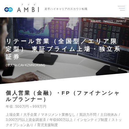
若手ハイキャリアのスカウト転職
掲載期間
26/07/21～26/08/12
リテール営業（全国型／エリア限
定型） 東証プライム上場・独立系
証券
求人No.CAV-KZMNOKWM
個人営業（金融）・FP（ファイナンシャ
ルプランナー）
年収
500万円～999万円
上場企業
大手企業
マネジメント業務なし
英語力不問
土日祝休み
3,000万円以上資金調達済
年収600万以上
インセンティブ制度
ストッ
クオプションあり
育児支援制度