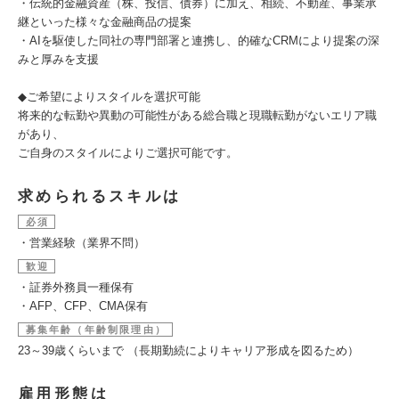
・伝統的金融資産（株、投信、債券）に加え、相続、不動産、事業承
継といった様々な金融商品の提案
・AIを駆使した同社の専門部署と連携し、的確なCRMにより提案の深
みと厚みを支援
◆ご希望によりスタイルを選択可能
将来的な転勤や異動の可能性がある総合職と現職転勤がないエリア職
があり、
ご自身のスタイルによりご選択可能です。
求められるスキルは
必須
・営業経験（業界不問）
歓迎
・証券外務員一種保有
・AFP、CFP、CMA保有
募集年齢（年齢制限理由）
23～39歳くらいまで （長期勤続によりキャリア形成を図るため）
雇用形態は