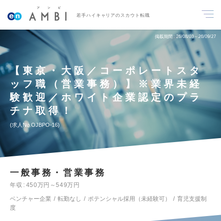
若手ハイキャリアのスカウト転職
掲載期間
26/08/03～26/09/27
【東京・大阪／コーポレートスタ
ッフ職（営業事務）】※業界未経
験歓迎／ホワイト企業認定のプラ
チナ取得！
求人No.OJBPO-16
一般事務・営業事務
年収
450万円～549万円
ベンチャー企業
転勤なし
ポテンシャル採用（未経験可）
育児支援制
度