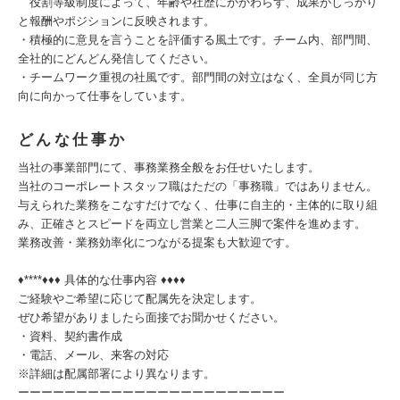
役割等級制度によって、年齢や社歴にかかわらず、成果がしっかり
と報酬やポジションに反映されます。
・積極的に意見を言うことを評価する風土です。チーム内、部門間、
全社的にどんどん発信してください。
・チームワーク重視の社風です。部門間の対立はなく、全員が同じ方
向に向かって仕事をしています。
どんな仕事か
当社の事業部門にて、事務業務全般をお任せいたします。
当社のコーポレートスタッフ職はただの「事務職」ではありません。
与えられた業務をこなすだけでなく、仕事に自主的・主体的に取り組
み、正確さとスピードを両立し営業と二人三脚で案件を進めます。
業務改善・業務効率化につながる提案も大歓迎です。
♦****♦♦♦ 具体的な仕事内容 ♦♦♦♦
ご経験やご希望に応じて配属先を決定します。
ぜひ希望がありましたら面接でお聞かせください。
・資料、契約書作成
・電話、メール、来客の対応
※詳細は配属部署により異なります。
ーーーーーーーーーーーーーーーーーーーーーーー