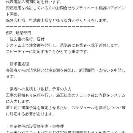
代表電話の初期対応を行います。
資産運用を検討している方のお問合せやプライベート相談のアポイン
ト調整、
保険会社様、司法書士様など様々な方とやりとりをします。
ーーーーーーーーーーーーーーーーーーーーーーー
例2）建築部門
・注文書の発行、送付
システム上で注文書を発行し、承認後に各業者へ電子送付します。
スピーディーに対応することがとても重要です。
・請求書処理
各業者からの請求額と発注金額を確認し、経理部門へ支払いを申請し
ます。
・業者への見積もり依頼、予算の入力
工事の見積もり依頼を行い、施工担当のチェック後に内容をシステム
に入力します。
着工前に建築予算を確定させるため、スケジュールを管理しつつ正確
に対応する必要があります。
・新築物件の設置物準備・鍵整理
キッチンやユニットバスなど住宅設備の説明書をまとめるファイルを