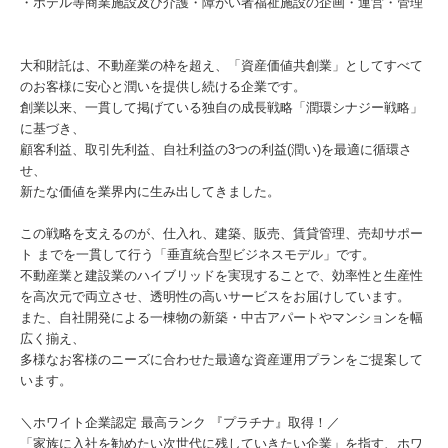
・ホテル等商業施設及び介護・障がい者福祉施設の企画・運営・管理
大和財託は、不動産業の枠を超え、「資産価値共創業」としてすべて
のお客様に安心と潤いを提供し続ける企業です。
創業以来、一貫して掲げている独自の成長戦略「潤環シナジー戦略」
に基づき、
顧客利益、取引先利益、自社利益の3つの利益(潤い)を最適に循環さ
せ、
新たな価値を業界内に生み出してきました。
この戦略を支えるのが、仕入れ、建築、販売、賃貸管理、売却サポー
ト までを一貫して行う「垂直統合型ビジネスモデル」です。
不動産業と建設業のハイブリッドを実現することで、効率性と生産性
を高次元で両立させ、透明性の高いサービスをお届けしています。
また、自社開発による一棟物の新築・中古アパートやマンションを幅
広く揃え、
多様なお客様のニーズに合わせた最適な資産運用プランをご提案して
います。
＼ホワイト企業認定 最高ランク 『プラチナ』取得！／
「家族に入社を勧めたい次世代に残していきたい企業」を指す、ホワ