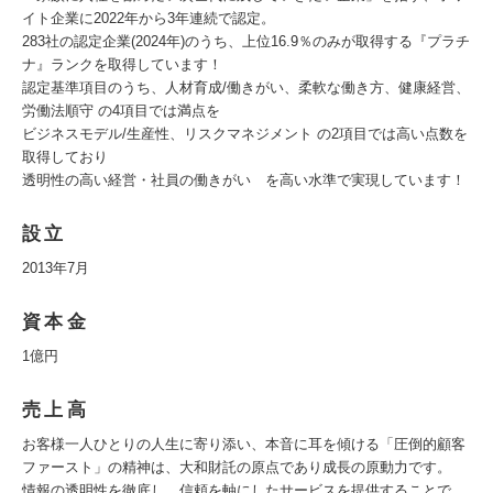
イト企業に2022年から3年連続で認定。
283社の認定企業(2024年)のうち、上位16.9％のみが取得する『プラチ
ナ』ランクを取得しています！
認定基準項目のうち、人材育成/働きがい、柔軟な働き方、健康経営、
労働法順守 の4項目では満点を
ビジネスモデル/生産性、リスクマネジメント の2項目では高い点数を
取得しており
透明性の高い経営・社員の働きがい を高い水準で実現しています！
設立
2013年7月
資本金
1億円
売上高
お客様一人ひとりの人生に寄り添い、本音に耳を傾ける「圧倒的顧客
ファースト」の精神は、大和財託の原点であり成長の原動力です。
情報の透明性を徹底し、信頼を軸にしたサービスを提供することで、