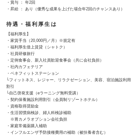
・賞与 ： 年2回
・昇給 ： あり（優秀な成果を上げた場合年2回のチャンスあり）
待遇・福利厚生は
【福利厚生】
・家賃手当（20,000円／月）※規定有
・福利厚生借上賃貸（シャトク）
・社員研修旅行
・定例食事会、新入社員歓迎食事会（共に会社負担）
・社内カフェテリア
・ベネフィットステーション
└フィットネス、レジャー、リラクゼーション、美容、宿泊施設利用
割引
└自己啓発支援（eラーニング無料受講）
・契約保養施設利用割引（会員制リゾートホテル）
・資格取得奨励金
・生活習慣病検診、婦人科検診補助
※胃カメラオプション会社負担
・家庭常備薬購入補助
・インフルエンザ予防接種費用の補助（被扶養者含む）