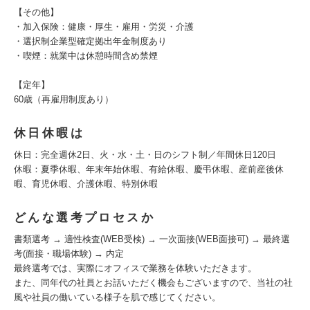
【その他】
・加入保険：健康・厚生・雇用・労災・介護
・選択制企業型確定拠出年金制度あり
・喫煙：就業中は休憩時間含め禁煙
【定年】
60歳（再雇用制度あり）
休日休暇は
休日：完全週休2日、火・水・土・日のシフト制／年間休日120日
休暇：夏季休暇、年末年始休暇、有給休暇、慶弔休暇、産前産後休
暇、育児休暇、介護休暇、特別休暇
どんな選考プロセスか
書類選考 → 適性検査(WEB受検) → 一次面接(WEB面接可) → 最終選
考(面接・職場体験) → 内定
最終選考では、実際にオフィスで業務を体験いただきます。
また、同年代の社員とお話いただく機会もございますので、当社の社
風や社員の働いている様子を肌で感じてください。