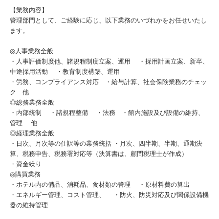
【業務内容】
管理部門として、ご経験に応じ、以下業務のいづれかをお任せいたし
ます。
◎人事業務全般
・人事評価制度他、諸規程制度立案、運用 ・採用計画立案、新卒、
中途採用活動 ・教育制度構築、運用
・労務、コンプライアンス対応 ・給与計算、社会保険業務のチェッ
ク 他
◎総務業務全般
・内部統制 ・諸規程整備 ・法務 ・館内施設及び設備の維持、
管理 他
◎経理業務全般
・日次、月次等の仕訳等の業務統括 ・月次、四半期、半期、通期決
算、税務申告、税務署対応等（決算書は、顧問税理士が作成）
・資金繰り
◎購買業務
・ホテル内の備品、消耗品、食材類の管理 ・原材料費の算出
・エネルギー管理、コスト管理、 ・防火、防災対応及び関係設備機
器の維持管理