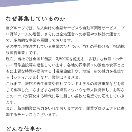
なぜ募集しているのか
当グループでは、法人向けの金融サービスや自動車関連サービス、プ
ロ野球チームの運営、さらには空港運営への参画や水族館の運営ま
で、多角的な事業を展開しております。
その中で現在注力している事業のひとつが、当社の手掛ける『宿泊施
設運営事業』です。
現在、当社では全国19施設、3,500室を超える「多彩」な旅館・ホテ
ル・研修施設等を運営しています。各地の四季折々の景色や食事とと
もに上質な時間を提供する【温泉旅館】や、地域・街の魅力を発信す
る【シティホテル】など、業態はさまざま。
これまで、旅館の再生事業や自社ブランドホテルの運営事業などを通
じて蓄積した、さまざまな施設運営ノウハウを最大限発揮し、お客さ
まのニーズが変化する時代に常に新しい柔軟な発想でお応えしていき
ます。
また、新規開業にも力をいれておりますので、開業プロジェクトに参
加するチャンスもございます。
どんな仕事か