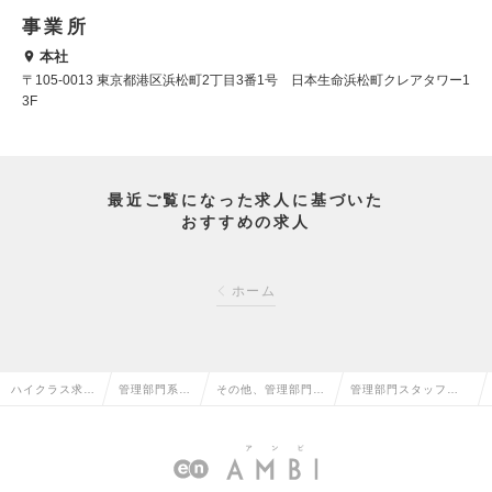
事業所
本社
〒105-0013 東京都港区浜松町2丁目3番1号 日本生命浜松町クレアタワー1
3F
最近ご覧になった求人に基づいた
おすすめの求人
ホーム
ハイクラス求人
管理部門系の
その他、管理部門系
管理部門スタッフの
TOP
転職
の転職
求人情報