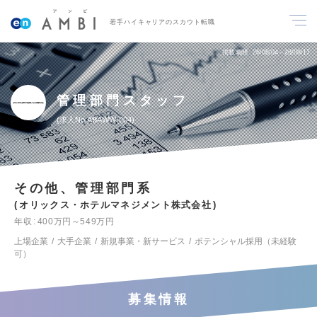
若手ハイキャリアのスカウト転職
掲載期間
26/08/04～26/08/17
管理部門スタッフ
求人No.ABAWW-004
その他、管理部門系
オリックス・ホテルマネジメント株式会社
年収
400万円～549万円
上場企業
大手企業
新規事業・新サービス
ポテンシャル採用（未経験
可）
募集情報