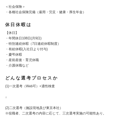
＜社会保険＞
・各種社会保険完備（雇用・労災・健康・厚生年金）
休日休暇は
【休日】
・年間休日108日(月9日)
・特別連続休暇（7日連続休暇制度）
・有給休暇(入社日より付与)
・慶弔休暇
・産前産後・育児休職
・介護休職など
どんな選考プロセスか
(1)一次選考（Web可）+適性検査
↓
(2)二次選考（施設現地及び東京本社）
※役職者、二次選考の内容に応じて、三次選考実施の可能性あり。