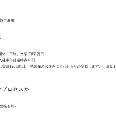
(再雇用)
は
週休二日制、土曜 日曜 祝日
入社半年経過時点10日
は実質120日以上（就業先のお休みに合わせるため変動しますが、最低1
考プロセスか
ン面接も可）