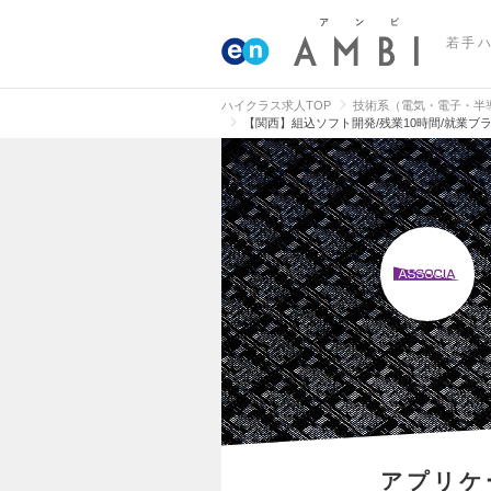
若手
ハイクラス求人TOP
技術系（電気・電子・半
【関西】組込ソフト開発/残業10時間/就業ブラ
アプリケ