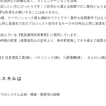
の社員間との距離も近く、コミュニケーションも活発。
指定したい方にぴったりです！ご自宅から通える範囲でのご案内となり
理な転居をお願いすることはありません。
35歳、リーマンショック後も減給やリストラ０！案件も短期案件ではな
も同じ派遣先で次のプロジェクト担当するケースや10年以上同じ派遣先
。
り組んでいる【緊急雇用対策事業】に賛同しています。
の時期の変更（就業規則上の定年より、条件変更無しで６９歳まで就業
】住友電気工業(株)、パナソニック(株)、三菱電機(株）、オムロン(株
るスキルは
言語でのシステム企画・構築・開発等の経験