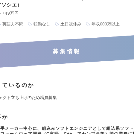
アソシエ
～749万円
英語力不問
転勤なし
土日祝休み
年収600万以上
募集情報
しているのか
ェクト立ち上げのため増員募集
事か
大手メーカー中心に、組込みソフトエンジニアとして組込系ソフト
ファームウェア開発（C言語、C++、アセンブラ等）等の業務に