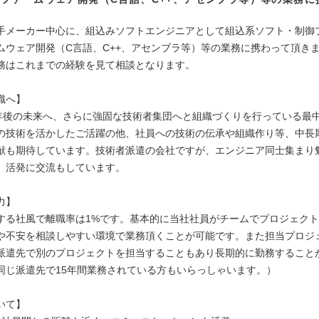
手メーカー中心に、組込みソフトエンジニアとして組込系ソフト・制御
ムウェア開発（C言語、C++、アセンブラ等）等の業務に携わって頂き
務はこれまでの経験を見て相談となります。
織へ】
0年後の未来へ、さらに強固な技術者集団へと組織づくりを行っている最
の技術を活かしたご活躍の他、社員への技術の伝承や組織作り等、中長
献も期待しています。技術者派遣の会社ですが、エンジニア同士集まり
、活発に交流もしています。
力】
する社風で離職率は1%です。基本的に当社社員がチームでプロジェク
や不安を相談しやすい環境で業務頂くことが可能です。また担当プロジ
派遣先で別のプロジェクトを担当することもあり長期的に勤務すること
同じ派遣先で15年間業務されている方もいらっしゃいます。）
いて】