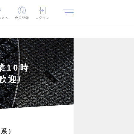
の方へ
会員登録
ログイン
業10時
歓迎/
み系）