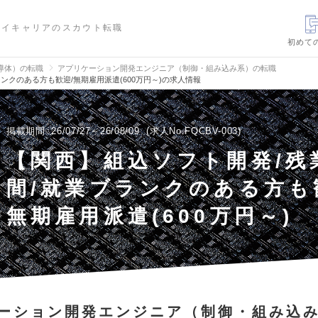
ハイキャリアのスカウト転職
初めて
導体）の転職
アプリケーション開発エンジニア（制御・組み込み系）の転職
ンクのある方も歓迎/無期雇用派遣(600万円～)の求人情報
掲載期間
26/07/27～26/08/09
求人No.FQCBV-003
【関西】組込ソフト開発/残
間/就業ブランクのある方も
無期雇用派遣(600万円～)
ーション開発エンジニア（制御・組み込