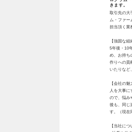
きます。
取引先の大
ム・ファー
担当頂く業
【強固な組
5年後・1
め、お持ち
作りへの貢
いたりなど
【会社の魅
人を大事に
ので、悩み
後も、同じ
す。（現在
【当社につ