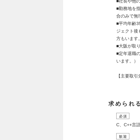
■社長や他
■勤務地を
合のみで無
■平均年齢
ジェクト後
方もいます
■大阪が取
■定年退職
います。）
【主要取引先
求められ
必須
C、C++
歓迎