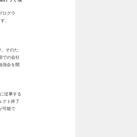
プログラ
ます。
中。そのた
期での会社
勉強会を開
トに従事する
ェクト終了
が可能で