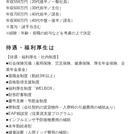
年収550万円（20代後半／一般社員）
年収600万円（30代前半／主任）
年収700万円（40代前半／課長）
年収900万円（40代中盤～後半／課長）
※賞与・諸手当含む
※経験・年齢・前職の給与などを考慮の上で決定
待遇・福利厚生は
【待遇・福利厚生・社内制度】
■社会保険完備（雇用保険、労災保険、健康保険、厚生年金保険、企
業年金基金）
■退職金制度（勤続3年以上）
■資格取得支援制度
■福利厚生制度「WELBOX」
■財形貯蓄制度
■慶弔見舞・弔慰金制度
■寮制度（会社契約の賃貸物件・入寮時の引越費用の補助あり）
■EAP相談室（従業員支援プログラム）
■インフルエンザ予防接種費用の補助
■永年勤続表彰
■健康診断（人間ドッグ費用の補助）