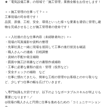
★「電気設備工事」の領域で「施工管理」業務全般をお任せします！
＜＜施工管理の仕事って？＞＞
工事現場の司令塔です！
品質、原価、工程、安全、環境といった様々な要素を適切に管理し建
物を完成させることが施工管理者の使命です！
＜＜入社後の主な仕事内容（未経験者向け）>＞
・現場の写真撮影や資料の整理
・先輩社員と一緒に現場を巡回して工事の進行状況を確認
・職人さんへの連絡・日程調整
・資材の手配や発注補助
・図面や施工計画書などの書類作成補助
・工事に必要な書類の提出・管理（役所など）
・安全チェックの補助 など
・仕事に慣れてきたら、簡単な工程の管理やお客様とのやり取りな
ど、少しずつ仕事の幅を広げていきます。
＼専門知識も大切ですが、以下のようなポータブルスキルが何よりも
重要になります！／
◎現場の職人さんと円滑に仕事を進めるための「コミュニケーション