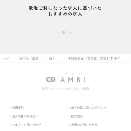
最近ご覧になった求人に基づいた
おすすめの求人
ホーム
ハイク
技術系（建築・
施工管
未経験歓迎【電気施工管理】/竹中グル
ラス求
設備・土木・プ
理（設
ープ/年休126日/ワークライフバランス
人TOP
ラント）の転職
備）の
◎/充実の福利厚生・研修の求人情報
転職
若手ハイキャリアのスカウト転職
利用規約
求人情報に関するポリシー
個人情報の取り扱い
推奨環境
ヘルプ・お問い合わせ
参画のお問い合わせ