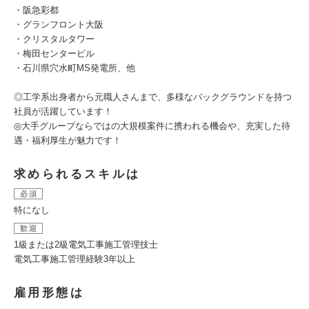
・阪急彩都
・グランフロント大阪
・クリスタルタワー
・梅田センタービル
・石川県穴水町MS発電所、他
◎工学系出身者から元職人さんまで、多様なバックグラウンドを持つ
社員が活躍しています！
◎大手グループならではの大規模案件に携われる機会や、充実した待
遇・福利厚生が魅力です！
求められるスキルは
必須
特になし
歓迎
1級または2級電気工事施工管理技士
電気工事施工管理経験3年以上
雇用形態は