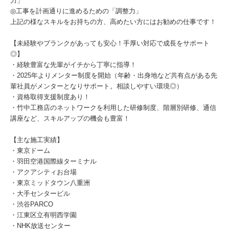
力」
◎工事を計画通りに進めるための「調整力」
上記の様なスキルをお持ちの方、高めたい方にはお勧めの仕事です！
【未経験やブランクがあっても安心！手厚い対応で成長をサポート
◎】
・経験豊富な先輩がイチから丁寧に指導！
・2025年よりメンター制度を開始（年齢・出身地など共有点がある先
輩社員がメンターとなりサポート。相談しやすい環境◎）
・資格取得支援制度あり！
・竹中工務店のネットワークを利用した研修制度、階層別研修、通信
講座など、スキルアップの機会も豊富！
【主な施工実績】
・東京ドーム
・羽田空港国際線ターミナル
・アクアシティお台場
・東京ミッドタウン八重洲
・大手センタービル
・渋谷PARCO
・江東区立有明西学園
・NHK放送センター