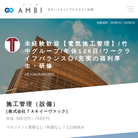
若手ハイキャリアのスカウト転職
掲載期間
26/08/03～26/08/16
未経験歓迎【電気施工管理】/竹
中グループ/年休126日/ワークラ
イフバランス◎/充実の福利厚
生・研修
求人No.IIUBY-003
施工管理（設備）
株式会社ＴＡＫイーヴァック
年収
500万円～749万円
マネジメント業務なし
転勤なし
土日祝休み