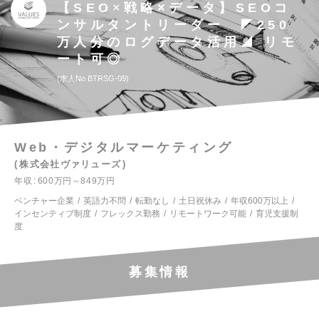
【SEO×戦略×データ】SEOコ
ンサルタントリーダー ◤250
万人分のログデータ活用◢ リモ
ート可◎
求人No.BTRSG-09
Web・デジタルマーケティング
株式会社ヴァリューズ
年収
600万円～849万円
ベンチャー企業
英語力不問
転勤なし
土日祝休み
年収600万以上
インセンティブ制度
フレックス勤務
リモートワーク可能
育児支援制
度
募集情報