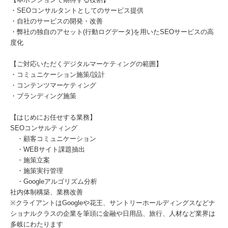
・SEOコンサルタントとしてのサービス提供
・自社のサービスの開発・改善
・弊社の独自のアセット(行動ログデータ)を用いたSEOサービスの高
度化
【ご対応いただくデジタルマーケティングの範囲】
・コミュニケーション施策/設計
・コンテンツマーケティング
・ブランディング施策
【はじめにお任せする業務】
SEOコンサルティング
・顧客コミュニケーション
・WEBサイト課題抽出
・施策立案
・施策実行管理
・Googleアルゴリズム分析
社内体制構築、業務改善
※クライアントはGoogleや花王、サントリーホールディングスなどナ
ショナルクラスの企業を筆頭に⾦融や⽇⽤品、旅⾏、⼈材など業界は
多岐にわたります