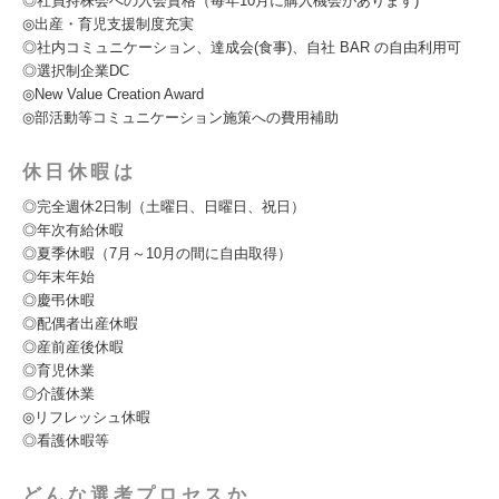
◎社員持株会への入会資格（毎年10月に購入機会があります)
◎出産・育児支援制度充実
◎社内コミュニケーション、達成会(食事)、自社 BAR の自由利用可
◎選択制企業DC
◎New Value Creation Award
◎部活動等コミュニケーション施策への費用補助
休日休暇は
◎完全週休2日制（土曜日、日曜日、祝日）
◎年次有給休暇
◎夏季休暇（7月～10月の間に自由取得）
◎年末年始
◎慶弔休暇
◎配偶者出産休暇
◎産前産後休暇
◎育児休業
◎介護休業
◎リフレッシュ休暇
◎看護休暇等
どんな選考プロセスか