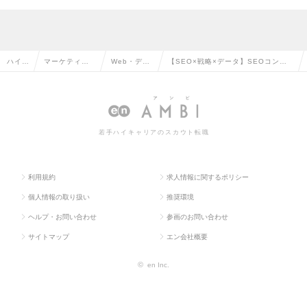
ハイク
マーケティン
Web・デジ
【SEO×戦略×データ】SEOコンサ
ラス求
グ・販促企
タルマーケ
ルタントリーダー ◤250万人分の
人TO
画・商品開発
ティングの
ログデータ活用◢ リモート可◎の求
P
系の転職
転職
人情報
若手ハイキャリアのスカウト転職
利用規約
求人情報に関するポリシー
個人情報の取り扱い
推奨環境
ヘルプ・お問い合わせ
参画のお問い合わせ
サイトマップ
エン会社概要
©
en Inc.