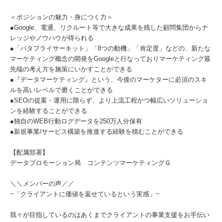
＜ポジションの魅力・身につく力＞
●Google、電通、リクルート等で大きな成果を残した顧問集団からナ
レッジやノウハウが得られる
●「バタフライサーキット」「8つの動機」「肯定度」などの、新たな
マーケティング概念の開発をGoogleと行なっておりマーケティング最
先端の考え方を施策にいかすことができる
●『データマーケティング』という、今後のマーケターに必須のスキ
ルを高いレベルで磨くことができる
●SEOの提案・運用に限らず、より上流工程かつ幅広いソリューショ
ンを経験することができる
●独自のWEB行動ログデータを250万人分保有
●新規事業/サービス構築を推進する経験を積むことができる
【配属部署】
データプロモーション局 コンテンツマーケティングＧ
＼＼メンバーの声／／
~「クライアントに価値を返せているという実感」~
我々が目指しているのはあくまでクライアントの事業支援をお手伝い