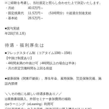
※ご経験を考慮し、当社規定と照らし合わせた上で決定いたします。
・月給 40.0万円～
・固定残業代 11.5万円～ （51時間分）※超過分別途支給
・基本給 28.5万円～
■賞与実績
年2回(7月,1月)
待遇・福利厚生は
■フレックスタイム制（コアタイム10時～15時）
【中抜け制度あり】
・4時間未満の中抜け可（4時間以上の場合は半休）
・月の所定労働時間を上回る前提
■健康保険（関東IT健保）、厚生年金、雇用保険、労災保険完備、施
設内禁煙
＼＼その他にも嬉しい待遇多数あり／／
◎業務書籍購入、外部セミナー参加費用の補助
◎eラーニング（eLeaning）利用可