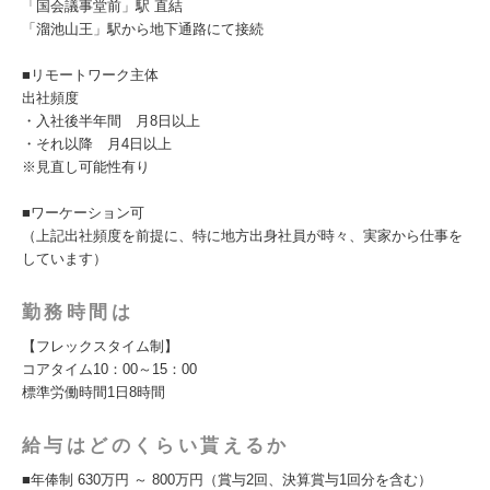
「国会議事堂前」駅 直結
「溜池山王」駅から地下通路にて接続
■リモートワーク主体
出社頻度
・入社後半年間 月8日以上
・それ以降 月4日以上
※見直し可能性有り
■ワーケーション可
（上記出社頻度を前提に、特に地方出身社員が時々、実家から仕事を
しています）
勤務時間は
【フレックスタイム制】
コアタイム10：00～15：00
標準労働時間1日8時間
給与はどのくらい貰えるか
■年俸制 630万円 ～ 800万円（賞与2回、決算賞与1回分を含む）