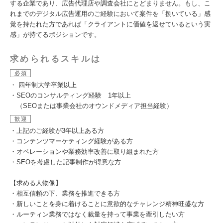
する企業であり、広告代理店や調査会社にとどまりません。もし、こ
れまでのデジタル広告運用のご経験において案件を「捌いている」感
覚を持たれた方であれば「クライアントに価値を返せているという実
感」が持てるポジションです。
求められるスキルは
必須
・ 四年制大学卒業以上
・SEOのコンサルティング経験 1年以上
（SEOまたは事業会社のオウンドメディア担当経験）
歓迎
・上記のご経験が3年以上ある方
・コンテンツマーケティング経験がある方
・オペレーションや業務効率改善に取り組まれた方
・SEOを考慮した記事制作が得意な方
【求める人物像】
・相互信頼の下、業務を推進できる方
・新しいことを身に着けることに意欲的なチャレンジ精神旺盛な方
・ルーティン業務ではなく裁量を持って事業を牽引したい方