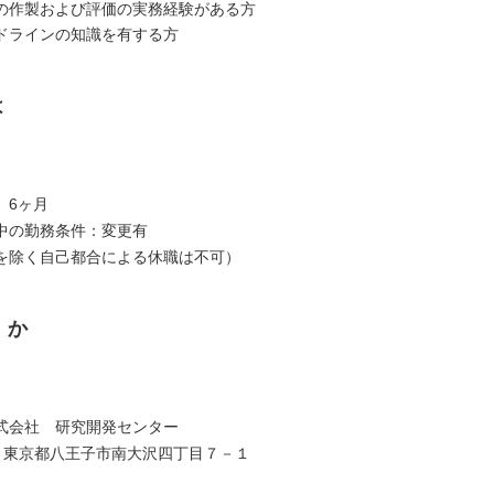
の作製および評価の実務経験がある方
ドラインの知識を有する方
は
 6ヶ月
中の勤務条件：変更有
除く自己都合による休職は不可）
くか
式会社 研究開発センター
364 東京都八王子市南大沢四丁目７－１