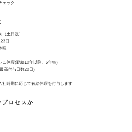
チェック
は
制（土日祝）
23日
休暇
ュ休暇(勤続10年以降、5年毎)
最高付与日数20日)
入社時期に応じて有給休暇を付与します
考プロセスか