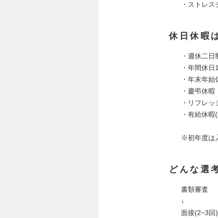
・ストレス
休日休暇
・週休二日
・年間休日1
・年末年始
・慶弔休暇
・リフレッシ
・有給休暇(
※初年度は
どんな選
書類審査
↓
面接(2~3回)