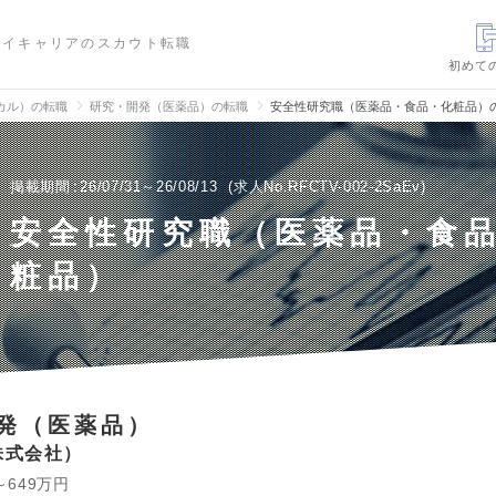
ハイキャリアのスカウト転職
初めて
カル）の転職
研究・開発（医薬品）の転職
安全性研究職（医薬品・食品・化粧品）
掲載期間
26/07/31～26/08/13
求人No.RFCTV-002-2SaEv
安全性研究職（医薬品・食
粧品）
発（医薬品）
株式会社
～649万円