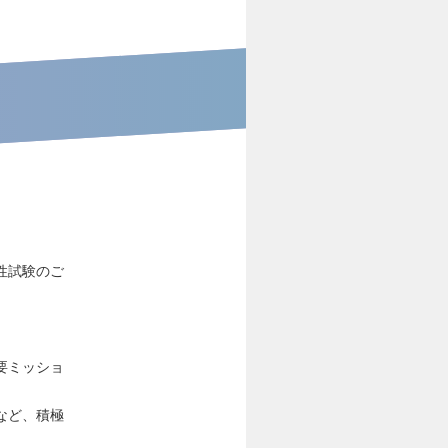
性試験のご
要ミッショ
など、積極