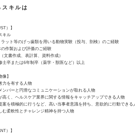
るスキルは
ST）】
スキル
、ラット等のげっ歯類を用いる動物実験（投与、剖検）のご経験
本の作製および評価のご経験
ル（文書作成、表計算、資料作成）
修士卒または6年制卒（薬学・獣医など）以上
物像】
考力を有する人物
メンバーと円滑なコミュニケーションが取れる人物
が高く、ヘルスケア業界に関する情報をキャッチアップできる人物
提案を積極的に行うなど、高い当事者意識を持ち、意欲的に行動できる
しむ柔軟性とチャレンジ精神を持つ人物
NT）】