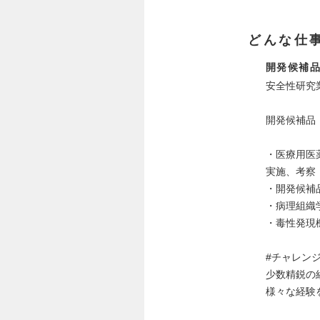
どんな仕
開発候補
安全性研究
開発候補品
・医療用医
実施、考察
・開発候補
・病理組織
・毒性発現
#チャレン
少数精鋭の
様々な経験