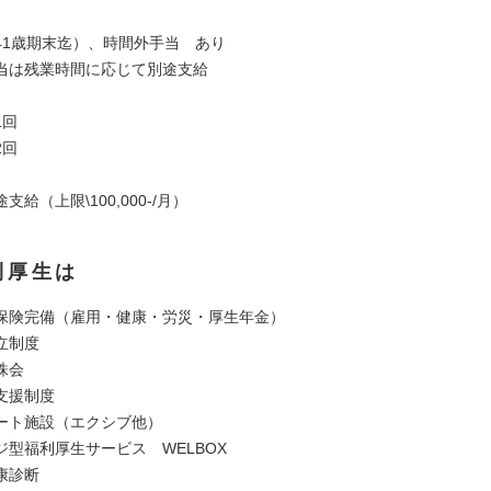
41歳期末迄）、時間外手当 あり
当は残業時間に応じて別途支給
1回
2回
給（上限\100,000-/月）
利厚生は
保険完備（雇用・健康・労災・厚生年金）
立制度
株会
支援制度
ート施設（エクシブ他）
ジ型福利厚生サービス WELBOX
康診断