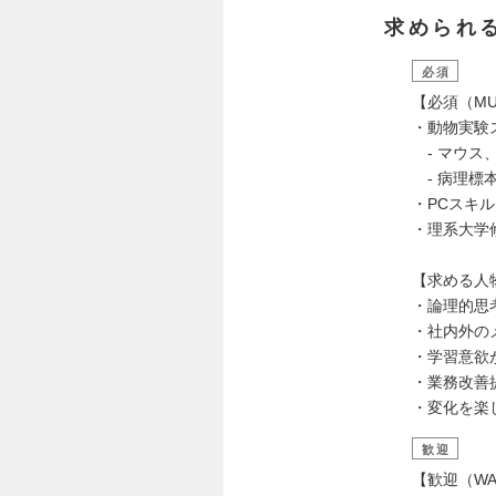
求められ
必須
【必須（MU
・動物実験
- マウス
- 病理標
・PCスキ
・理系大学
【求める人
・論理的思
・社内外の
・学習意欲
・業務改善
・変化を楽
歓迎
【歓迎（WA