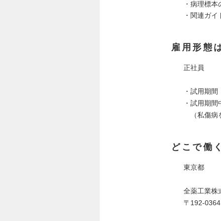
・病理標本
・関連ガイ
雇用形態
正社員
・試用期間
・試用期間
（私傷病を
どこで働
東京都
全薬工業株
〒192-0