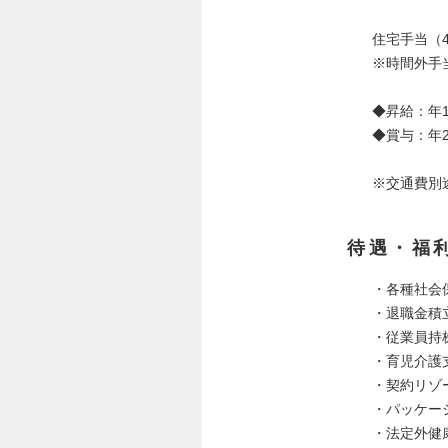
住宅手当（
※時間外手
◆昇給：年
◆賞与：年
※交通費別途支
待遇・福
・各種社会
・退職金積
・従業員持
・育児介護
・契約リゾ
・パッケー
・法定外健