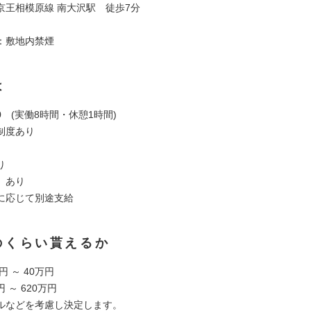
京王相模原線 南大沢駅 徒歩7分
：敷地内禁煙
は
:30 (実働8時間・休憩1時間)
制度あり
り
当 あり
に応じて別途支給
のくらい貰えるか
万円 ～ 40万円
円 ～ 620万円
ルなどを考慮し決定します。