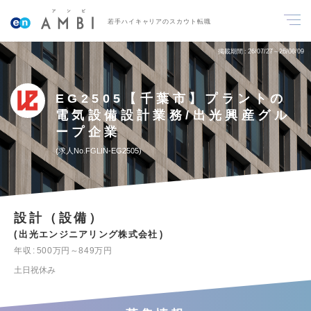
若手ハイキャリアのスカウト転職
掲載期間
26/07/27～26/08/09
EG2505【千葉市】プラントの
電気設備設計業務/出光興産グル
ープ企業
求人No.FGLIN-EG2505
設計（設備）
出光エンジニアリング株式会社
年収
500万円～849万円
土日祝休み