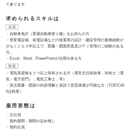
て参ります。
求められるスキルは
必須
・自動車免許（普通自動車第１種）をお持ちの方
・受変電設備、発電設備などの強電系の設計・建設管理の業務経験が
少なくとも３年以上で、図書・図面照査及びＰＪ管理のご経験がある
方。
・Excel、Word、PowerPointが活用出来る方
歓迎
・電気系資格を１つ以上保有される方（電気主任技術者，技術士（電
気・電子部門），電気工事士，等）
・英文図書・図面の内容理解と英語で意思疎通が可能な方（TOEIC40
0点程度）
雇用形態は
・正社員
契約期間：期間の定め無し
・契約社員