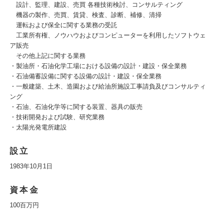
設計、監理、建設、売買 各種技術検討、コンサルティング
機器の製作、売買、賃貸、検査、診断、補修、清掃
運転および保全に関する業務の受託
工業所有権、ノウハウおよびコンピューターを利用したソフトウェ
ア販売
その他上記に関する業務
・製油所・石油化学工場における設備の設計・建設・保全業務
・石油備蓄設備に関する設備の設計・建設・保全業務
・一般建築、土木、造園および給油所施設工事請負及びコンサルティ
ング
・石油、石油化学等に関する装置、器具の販売
・技術開発および試験、研究業務
・太陽光発電所建設
設立
1983年10月1日
資本金
100百万円