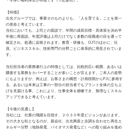
・手厚い福利厚生が特徴です（下記参照）。
【特徴】
出光グループでは、事業そのものよりも、「人を育てる」ことを第一
の使命と考えています。
当社においても、上司との面談で、年間の成長目標・具体策を決め半
年後に再面談。年度評価は上司だけでなく多数の役職者の目を通って
確定され、処遇に反映されます。教育・研修も、OJTのほかに、社
員、ビジネススキル、技術専門の分野ごとに体系的に用意されていま
す。
当社担当者の業務遂行上の特徴としては、比較的広い範囲、あるいは
隣接する業務をカバーすることが多いことが言えます。ご本人の姿勢
にもよりますが、例えば、お客さまの構想・計画段階からPJに参画す
る、あるいは本来は工事の一部分の担当者でもプラント全体の立ち上
げを見届ける事。これにより、仕事全体を俯瞰でき、無理なくスキル
アップできると考えています。
【今後の見通し】
当社には、社業の飛躍を目指す、２０３０年度ビジョンがあります。
その大きな柱となるのが、親会社、出光興産と歩調を合わせた再生エ
ネルギー分野（地熱発電、バイオマス発電など）への取り組みを進め