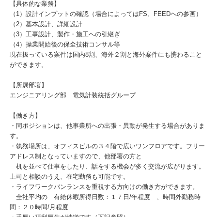
【具体的な業務】
（1）設計インプットの確認（場合によってはFS、FEEDへの参画）
（2）基本設計、詳細設計
（3）工事設計、製作・施工への引継ぎ
（4）操業開始後の保全技術コンサル等
現在扱っている案件は国内8割、海外２割と海外案件にも携わること
ができます。
【所属部署】
エンジニアリング部 電気計装統括グループ
【働き方】
・同ポジションは、他事業所への出張・異動が発生する場合がありま
す。
・執務場所は、オフィスビルの３４階で広いワンフロアです。フリー
アドレス制となっていますので、他部署の方と
机を並べて仕事をしたり、話をする機会が多く交流が広がります。
上司と相談のうえ、在宅勤務も可能です。
・ライフワークバンランスを重視する方向けの働き方ができます。
全社平均の 有給休暇所得日数：１７日/年程度 、時間外勤務時
間：２０時間/月程度