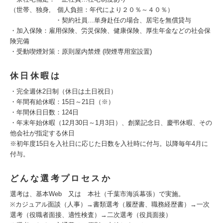
（世帯、独身, 個人負担：年代により２０％～４０％）
・契約社員…単身赴任の場合、居宅を無償貸与
・加入保険：雇用保険、労災保険、健康保険、厚生年金などの社会保
険完備
・受動喫煙対策：原則屋内禁煙 (喫煙専用室設置)
休日休暇は
・完全週休2日制（休日は土日祝日）
・年間有給休暇：15日～21日（※）
・年間休日日数：124日
・年末年始休暇（12月30日～1月3日）、創業記念日、慶弔休暇、その
他会社が指定する休日
※初年度15日を入社日に応じた日数を入社時に付与。以降毎年4月に
付与。
どんな選考プロセスか
選考は、基本Web 又は 本社（千葉市海浜幕張）で実施。
※カジュアル面談（人事）→書類選考（履歴書、職務経歴書）→一次
選考（役職者面接、適性検査）→二次選考（役員面接）