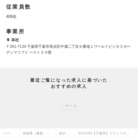
従業員数
409名
事業所
本社
〒261-7134 千葉県千葉市美浜区中瀬二丁目６番地１ワールドビジネスガー
デンマリブイ ースト３４階
最近ご覧になった求人に基づいた
おすすめの求人
ホーム
ハイク
技術系（建築・設
設計
EG2505【千葉市】プラントの電