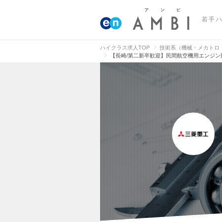
若手
ハイクラス求人TOP
技術系（機械・メカトロ
【長崎/第二新卒歓迎】民間航空機用エンジ