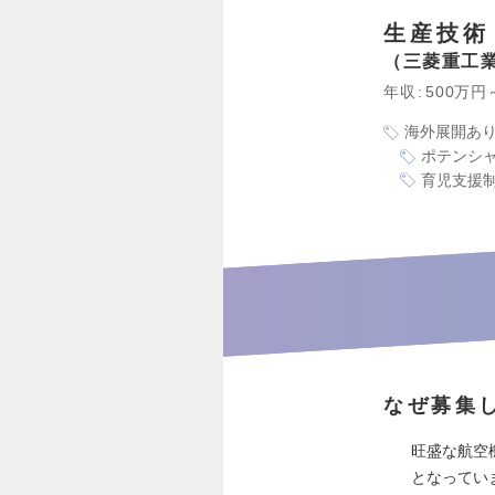
生産技術
三菱重工
年収
500万円
海外展開あ
ポテンシ
育児支援
なぜ募集
旺盛な航空
となってい