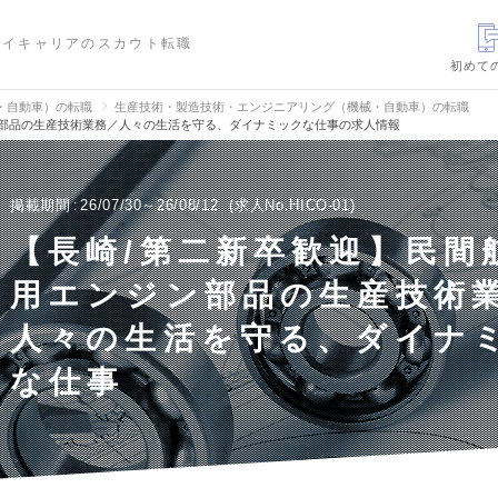
ハイキャリアのスカウト転職
初めて
・自動車）の転職
生産技術・製造技術・エンジニアリング（機械・自動車）の転職
ン部品の生産技術業務／人々の生活を守る、ダイナミックな仕事の求人情報
掲載期間
26/07/30～26/08/12
求人No.HICO-01
【長崎/第二新卒歓迎】民間
用エンジン部品の生産技術
人々の生活を守る、ダイナ
な仕事