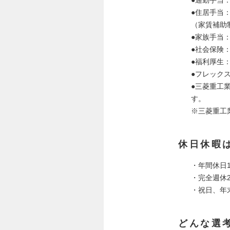
●通勤手当
●住居手当
（家賃補助
●家族手当
●社会保険
●福利厚生
●フレック
●三菱重工
す。
※三菱重工
休日休暇
・年間休日1
・完全週休
・祝日、年
どんな選