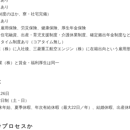
：あり
：あり
制度のほか、寮・社宅完備）
：あり
：雇用保険、労災保険、健康保険、厚生年金保険
：住宅融資、出産・育児支援制度・介護休業制度、確定拠出年金制度な
スタイム制度あり（コアタイム無し）
業（株）に入社後、三菱重工航空エンジン（株）に在籍出向という雇用
業（株）と賃金・福利厚生は同一
は
26日
2日制（土・日）
末年始、夏季休暇、年次有給休暇（最大22日／年）、結婚休暇、出産休
考プロセスか