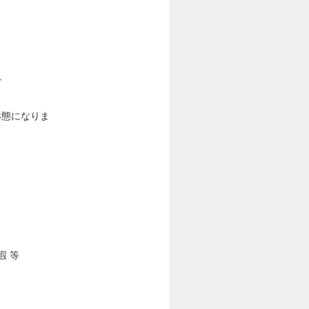
ど
形態になりま
暇 等