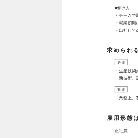
■働き方
・チームで
・就業初期
・出社して
求められ
必須
・生産技術
・新技術、
歓迎
・業務上、英
雇用形態
正社員