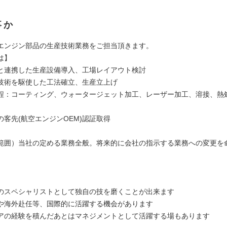
事か
エンジン部品の生産技術業務をご担当頂きます。
は】
と連携した生産設備導入、工場レイアウト検討
技術を駆使した工法確立、生産立上げ
：コーティング、ウォータージェット加工、レーザー加工、溶接、熱
の客先(航空エンジンOEM)認証取得
範囲）当社の定める業務全般。将来的に会社の指示する業務への変更を
力
のスペシャリストとして独自の技を磨くことが出来ます
や海外赴任等、国際的に活躍する機会があります
アの経験を積んだあとはマネジメントとして活躍する場もあります