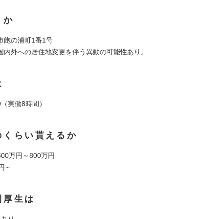
くか
市飽の浦町1番1号
国内外への居住地変更を伴う異動の可能性あり。
は
:00（実働8時間）
のくらい貰えるか
00万円～800万円
円～
利厚生は