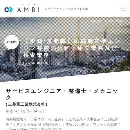
若手ハイキャリアのスカウト転職
掲載期間
26/07/31～26/08/13
【愛知/技能職】民間航空機エン
ジン整備の分解・組立業務及び
検査業務
求人No.HICO-01
サービスエンジニア・整備士・メカニッ
ク
三菱重工業株式会社
年収
450万円～849万円
海外展開あり（日系グローバル企業）
上場企業
大手企業
土日祝休
み
ポテンシャル採用（未経験可）
年収600万以上
フレックス勤務
リモートワーク可能
育児支援制度