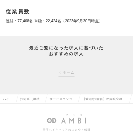
従業員数
連結：77,468名 単独：22,424名（2023年9月30日時点）
最近ご覧になった求人に基づいた
おすすめの求人
ホーム
ハイク
技術系（機械・
サービスエンジニ
【愛知/技能職】民間航空機エ
ラス求
メカトロ・自動
ア・整備士・メカ
ンジン整備の分解・組立業務
人TOP
車）の転職
ニックの転職
及び検査業務の求人情報
若手ハイキャリアのスカウト転職