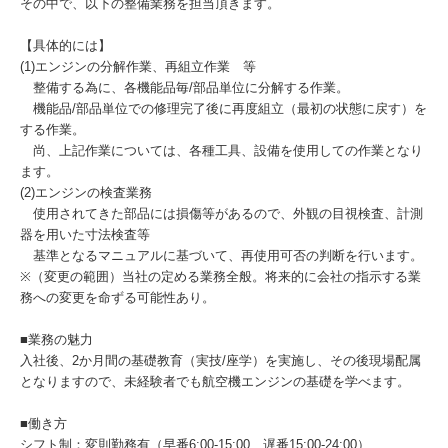
その中で、以下の整備業務を担当頂きます。
【具体的には】
(1)エンジンの分解作業、再組立作業 等
整備する為に、各機能品毎/部品単位に分解する作業。
機能品/部品単位での修理完了後に再度組立（最初の状態に戻す）を
する作業。
尚、上記作業については、各種工具、設備を使用しての作業となり
ます。
(2)エンジンの検査業務
使用されてきた部品には損傷等があるので、外観の目視検査、計測
器を用いた寸法検査等
基準となるマニュアルに基づいて、再使用可否の判断を行います。
※（変更の範囲）当社の定める業務全般。将来的に会社の指示する業
務への変更を命ずる可能性あり。
■業務の魅力
入社後、2か月間の基礎教育（実技/座学）を実施し、その後現場配属
となりますので、未経験者でも航空機エンジンの基礎を学べます。
■働き方
シフト制：変則勤務有（早番6:00-15:00 遅番15:00-24:00）