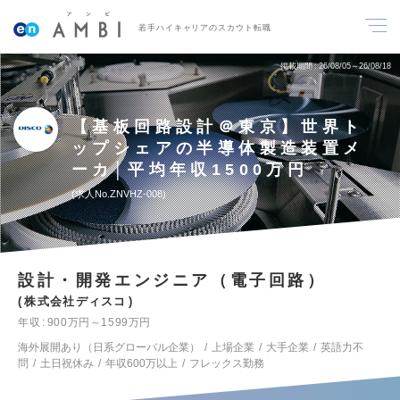
若手ハイキャリアのスカウト転職
掲載期間
26/08/05～26/08/18
【基板回路設計＠東京】世界ト
ップシェアの半導体製造装置メ
ーカ│平均年収1500万円
求人No.ZNVHZ-008
設計・開発エンジニア（電子回路）
株式会社ディスコ
年収
900万円～1599万円
海外展開あり（日系グローバル企業）
上場企業
大手企業
英語力不
問
土日祝休み
年収600万以上
フレックス勤務