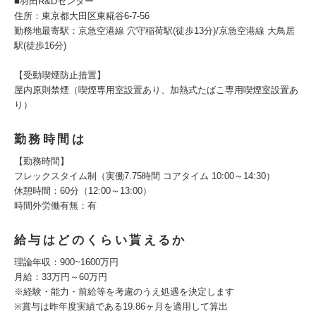
■羽田R&Dセンター
住所：東京都大田区東糀谷6-7-56
勤務地最寄駅：京急空港線 穴守稲荷駅(徒歩13分)/京急空港線 大鳥居
駅(徒歩16分)
【受動喫煙防止措置】
屋内原則禁煙（喫煙専用室設置あり、加熱式たばこ専用喫煙室設置あ
り）
勤務時間は
【勤務時間】
フレックスタイム制（実働7.75時間 コアタイム 10:00～14:30）
休憩時間：60分（12:00～13:00）
時間外労働有無：有
給与はどのくらい貰えるか
理論年収：900~1600万円
月給：33万円～60万円
※経験・能力・前給等を考慮のうえ処遇を決定します
※賞与は昨年度実績である19.86ヶ月を適用して算出