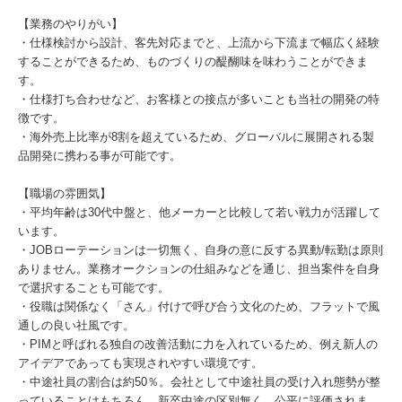
【業務のやりがい】
・仕様検討から設計、客先対応までと、上流から下流まで幅広く経験
することができるため、ものづくりの醍醐味を味わうことができま
す。
・仕様打ち合わせなど、お客様との接点が多いことも当社の開発の特
徴です。
・海外売上比率が8割を超えているため、グローバルに展開される製
品開発に携わる事が可能です。
【職場の雰囲気】
・平均年齢は30代中盤と、他メーカーと比較して若い戦力が活躍して
います。
・JOBローテーションは一切無く、自身の意に反する異動/転勤は原則
ありません。業務オークションの仕組みなどを通じ、担当案件を自身
で選択することも可能です。
・役職は関係なく「さん」付けで呼び合う文化のため、フラットで風
通しの良い社風です。
・PIMと呼ばれる独自の改善活動に力を入れているため、例え新人の
アイデアであっても実現されやすい環境です。
・中途社員の割合は約50％。会社として中途社員の受け入れ態勢が整
っていることはもちろん、新卒中途の区別無く、公平に評価されま