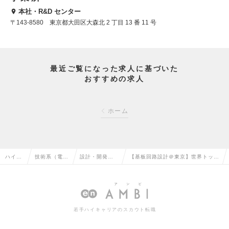
本社・R&D センター
〒143-8580 東京都大田区大森北 2 丁目 13 番 11 号
最近ご覧になった求人に基づいた
おすすめの求人
ホーム
ハイク
技術系（電
設計・開発エ
【基板回路設計＠東京】世界トップ
ラス求
気・電子・半
ンジニア（電
シェアの半導体製造装置メーカ│平
人TOP
導体）の転職
子回路）の転
均年収1500万円の求人情報
職
若手ハイキャリアのスカウト転職