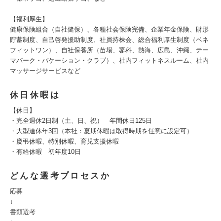
【福利厚生】
健康保険組合（自社健保）、各種社会保険完備、企業年金保険、財形
貯蓄制度、自己啓発援助制度、社員持株会、総合福利厚生制度（ベネ
フィットワン）、自社保養所（苗場、蓼科、熱海、広島、沖縄、テー
マパーク・バケーション・クラブ）、社内フィットネスルーム、社内
マッサージサービスなど
休日休暇は
【休日】
・完全週休2日制（土、日、祝） 年間休日125日
・大型連休年3回（本社：夏期休暇は取得時期を任意に設定可）
・慶弔休暇、特別休暇、育児支援休暇
・有給休暇 初年度10日
どんな選考プロセスか
応募
↓
書類選考