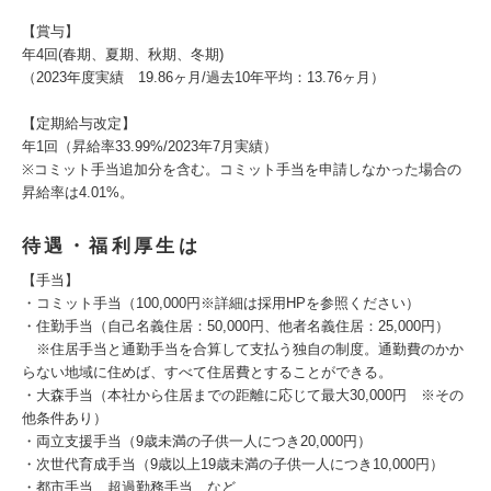
【賞与】
年4回(春期、夏期、秋期、冬期)
（2023年度実績 19.86ヶ月/過去10年平均：13.76ヶ月）
【定期給与改定】
年1回（昇給率33.99%/2023年7月実績）
※コミット手当追加分を含む。コミット手当を申請しなかった場合の
昇給率は4.01%。
待遇・福利厚生は
【手当】
・コミット手当（100,000円※詳細は採用HPを参照ください）
・住勤手当（自己名義住居：50,000円、他者名義住居：25,000円）
※住居手当と通勤手当を合算して支払う独自の制度。通勤費のかか
らない地域に住めば、すべて住居費とすることができる。
・大森手当（本社から住居までの距離に応じて最大30,000円 ※その
他条件あり）
・両立支援手当（9歳未満の子供一人につき20,000円）
・次世代育成手当（9歳以上19歳未満の子供一人につき10,000円）
・都市手当、超過勤務手当、など