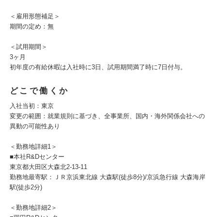
＜雇用形態補足＞
期間の定め：無
＜試用期間＞
3ヶ月
初年度の有給休暇は入社時に3日、試用期間満了時に7日付与。
どこで働くか
入社当初：東京
変更の範囲：就業規則に基づき、全事業所、国内・海外関係会社への
異動の可能性あり
＜勤務地詳細1＞
■本社R&Dセンター
東京都大田区大森北2-13-11
勤務地最寄駅：ＪＲ京浜東北線 大森駅(徒歩8分)/京浜急行線 大森海岸
駅(徒歩2分)
＜勤務地詳細2＞