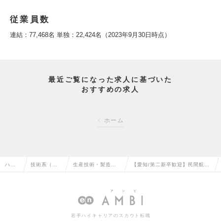
従業員数
連結：77,468名 単独：22,424名（2023年9月30日時点）
最近ご覧になった求人に基づいた
おすすめの求人
ホーム
ハイ
技術系（機
生産技術・製造技
【愛知/第二新卒歓迎】民間航空
クラ
械・メカト
術・エンジニアリ
機 ボーイング７８７主翼の複
ス求
ロ・自動
ング（機械・自動
合材部品 成形・組立・艤装作業
人TO
車）の転職
車）の転職
の求人情報
若手ハイキャリアのスカウト転職