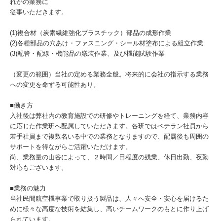
れかの業務に
従事いただきます。
(1)複合材（炭素繊維強化プラスチック）部品の成形作業
(2)各種部品の穴あけ・ファスニング・シール材塗布による組立作業
(3)配管・配線・機能品の艤装作業、及び機能試験作業
（変更の範囲）当社の定める業務全般。将来的に会社の指示する業務
への変更を命ずる可能性あり。
■働き方
入社後は弊社内の教育施設での研修やトレーニングを経て、業務内容
に応じた作業班へ配属していただきます。各班ではベテラン社員から
若手社員まで複数名いる中での業務となりますので、配属後も周囲の
サポートを得ながらご活躍いただけます。
尚、業務量の山谷によって、２時間／日程度の残業、休日出勤、夜勤
対応もございます。
■業務の魅力
当社民間航空機事業で取り扱う製品は、人々へ安全・安心を届けるた
めに様々な高度な技術を結集し、高いチームワークのもとに作り上げ
られています。