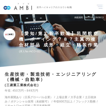
若手ハイキャリアのスカウト転職
掲載期間
26/07/31～26/08/13
【愛知/第二新卒歓迎】民間航空
機 ボーイング７８７主翼の複
合材部品 成形・組立・艤装作業
求人No.HICO-01
生産技術・製造技術・エンジニアリング
（機械・自動車）
三菱重工業株式会社
年収
450万円～849万円
海外展開あり（日系グローバル企業）
上場企業
大手企業
土日祝休
み
ポテンシャル採用（未経験可）
年収600万以上
フレックス勤務
リモートワーク可能
育児支援制度