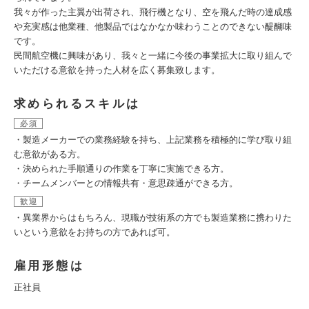
我々が作った主翼が出荷され、飛行機となり、空を飛んだ時の達成感
や充実感は他業種、他製品ではなかなか味わうことのできない醍醐味
です。
民間航空機に興味があり、我々と一緒に今後の事業拡大に取り組んで
いただける意欲を持った人材を広く募集致します。
求められるスキルは
必須
・製造メーカーでの業務経験を持ち、上記業務を積極的に学び取り組
む意欲がある方。
・決められた手順通りの作業を丁寧に実施できる方。
・チームメンバーとの情報共有・意思疎通ができる方。
歓迎
・異業界からはもちろん、現職が技術系の方でも製造業務に携わりた
いという意欲をお持ちの方であれば可。
雇用形態は
正社員