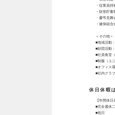
・従業員持
・財形貯蓄
・慶弔見舞
・健保組合
＜その他＞
■地域活動
■財団活動
■社員食堂
■制服（ユ
■オフィス
■社内クラ
休日休暇
【年間休日1
■完全週休
■祝日