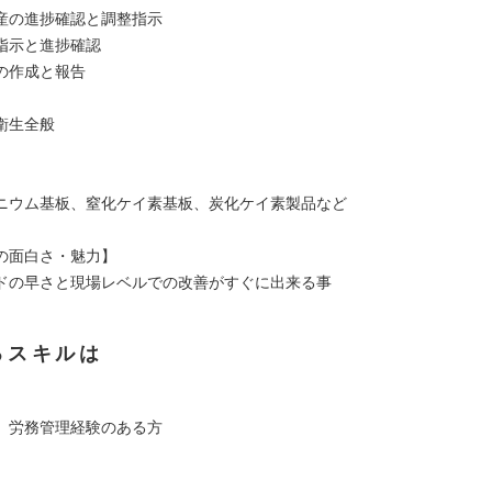
産の進捗確認と調整指示
指示と進捗確認
の作成と報告
衛生全般
】
ニウム基板、窒化ケイ素基板、炭化ケイ素製品など
の面白さ・魅力】
ドの早さと現場レベルでの改善がすぐに出来る事
るスキルは
、労務管理経験のある方