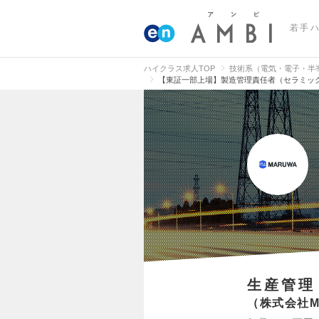
若手
ハイクラス求人TOP
技術系（電気・電子・半
【東証一部上場】製造管理責任者（セラミッ
生産管理
株式会社M