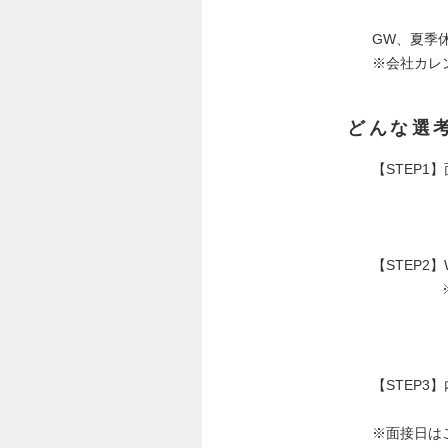
GW、夏季
※会社カレ
どんな選
【STEP
【STEP2
※場合に
【STEP3
※面接日は