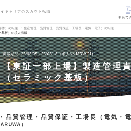
ハイキャリアのスカウト転職
初めて
導体）の転職
生産管理・品質管理・品質保証・工場長（電気・電子）の転職
ク基板）の求人情報
掲載期間
26/08/05～26/08/18
求人No.MRW-21
【東証一部上場】製造管理
（セラミック基板）
・品質管理・品質保証・工場長（電気・
ARUWA