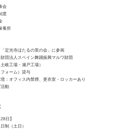
株会
制度
金
保養所
：「定光寺ほたるの里の会」に参画
：財団法人スペイン舞踊振興マルワ財団
（土岐工場・瀬戸工場）
ニフォーム）貸与
環境：オフィス内禁煙、更衣室・ロッカーあり
ブ活動
は
28日】
二日制（土日）