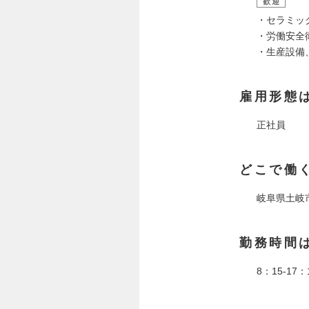
歓迎
・セラミッ
・労働安全
・生産設備
雇用形態
正社員
どこで働
岐阜県土岐
勤務時間
8：15-1