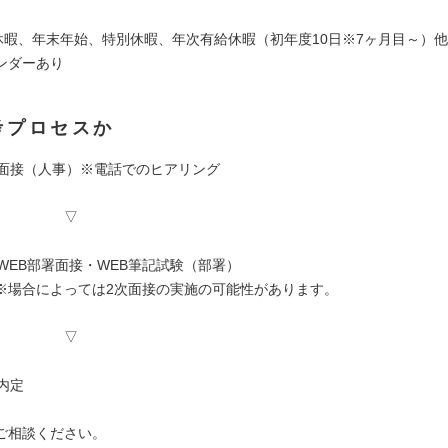
休暇、年末年始、特別休暇、年次有給休暇（初年度10日※7ヶ月目～）他
ンダーあり
考プロセスか
1】面接（人事）※電話でのヒアリング
▽
】WEB部署面接・WEB筆記試験（部署）
よっては2次面接の実施の可能性があります。
▽
】内定
ご相談ください。