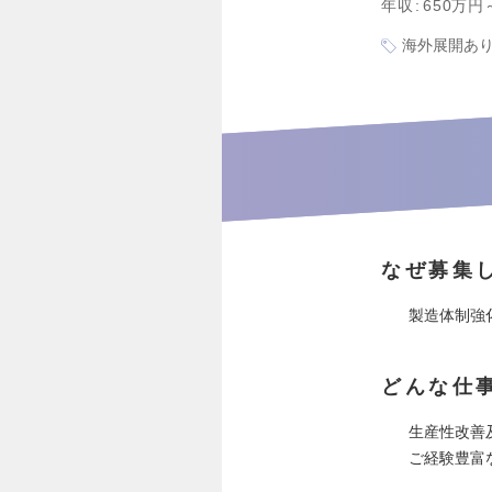
年収
650万円
海外展開あ
なぜ募集
製造体制強
どんな仕
生産性改善
ご経験豊富