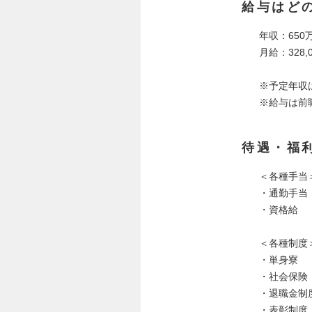
給与はど
年収：650
月給：328,
※予定年収
※給与は前
待遇・福
＜各種手当
・通勤手当
・資格給
＜各種制度
・単身寮
・社会保険
・退職金制
・表彰制度