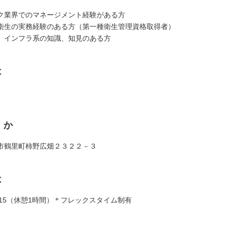
ク業界でのマネージメント経験がある方
衛生の実務経験のある方（第一種衛生管理資格取得者）
、インフラ系の知識、知見のある方
は
くか
市鶴里町柿野広畑２３２２－３
は
7：15（休憩1時間）＊フレックスタイム制有