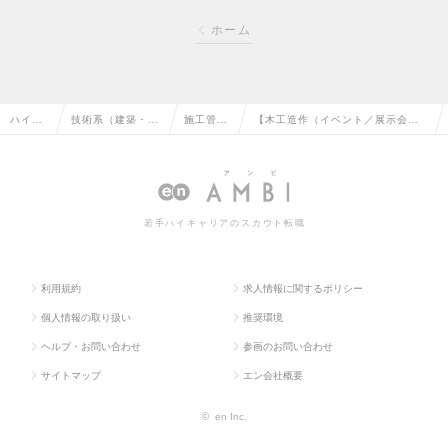
ホーム
ハイク
技術系（建築・設
施工管理
【木工造作（イベント／展示会ブ
ラス求
備・土木・プラン
（建築）
ース）】業界未経験歓迎／充実し
人TOP
ト）の転職
の転職
た福利厚生の求人情報
若手ハイキャリアのスカウト転職
利用規約
求人情報に関するポリシー
個人情報の取り扱い
推奨環境
ヘルプ・お問い合わせ
参画のお問い合わせ
サイトマップ
エン会社概要
©
en Inc.