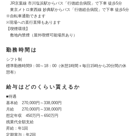
JR京葉線 市川塩浜駅からバス「行徳総合病院」で下車 徒歩5分
東京メトロ東西線 妙典駅からバス「行徳総合病院」で下車 徒歩5分
※自転車通勤できます
※現場への直行直帰もあります
【喫煙環境】
敷地内禁煙（屋外喫煙可能場所あり）
勤務時間は
シフト制
標準勤務時間9：00～18：00（休憩1時間＋毎日15時から20分間の休
憩有）
給与はどのくらい貰えるか
■待遇
基本給 270,000円～338,000円
月給 270,000円～338,000円
想定年収 450万円～650万円
残業代全額支給
昇給：年1回
定期賞与：年2回