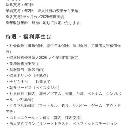
決算賞与：年1回
業績賞与：年2回 ※入社日の翌年から支給
※各賞与計6ヶ月分／2025年度実績
※年収は年齢・経歴に応じて決定いたします。
待遇・福利厚生は
・社会保険（健康保険、厚生年金保険、雇用保険、労働者災害補償保
険）
・健康経営優良法人2026 大企業部門に認定
・業務改善提案制度
・制服貸与（服装自由）
・健康ドリンク（全拠点）
・子ども手当 18歳まで
・朝食サービス（ベイスタジオ）
・社員旅行（国内、海外／グアム、香港、台湾、ベトナム、シンガポ
ール、バリ島等）
・クラブ活動補助（フットサル、釣り、サバゲー、ゲーム、アウトド
ア等）
・コミュニケーション補助（部内、課内交流）
・法人契約プラン（リゾートトラスト、ベネフィットステーション、