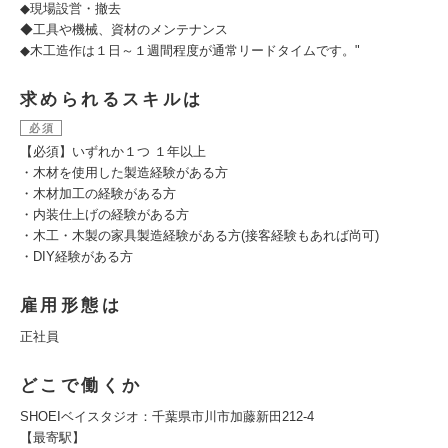
◆現場設営・撤去
◆工具や機械、資材のメンテナンス
◆木工造作は１日～１週間程度が通常リードタイムです。"
求められるスキルは
必須
【必須】いずれか１つ １年以上
・木材を使用した製造経験がある方
・木材加工の経験がある方
・内装仕上げの経験がある方
・木工・木製の家具製造経験がある方(接客経験もあれば尚可)
・DIY経験がある方
雇用形態は
正社員
どこで働くか
SHOEIベイスタジオ：千葉県市川市加藤新田212-4
【最寄駅】