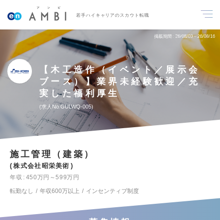
若手ハイキャリアのスカウト転職
掲載期間
26/08/03～26/08/16
【木工造作（イベント／展示会
ブース）】業界未経験歓迎／充
実した福利厚生
求人No.GULWQ-005
施工管理（建築）
株式会社昭栄美術
年収
450万円～599万円
転勤なし
年収600万以上
インセンティブ制度