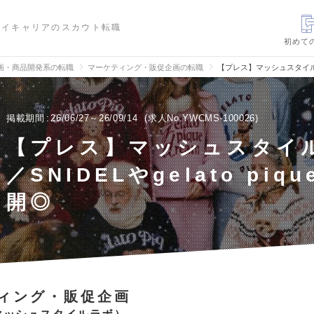
ハイキャリアのスカウト転職
初めて
画・商品開発系の転職
マーケティング・販促企画の転職
【プレス】マッシュスタイルラボ
掲載期間
26/06/27～26/09/14
求人No.YWCMS-100026
【プレス】マッシュスタイ
／SNIDELやgelato piq
開◎
ィング・販促企画