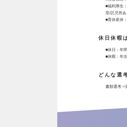
■福利厚生
堂/託児所あ
■育休産休：
休日休暇
■休日：年
■休暇：年
どんな選
書類選考⇒面