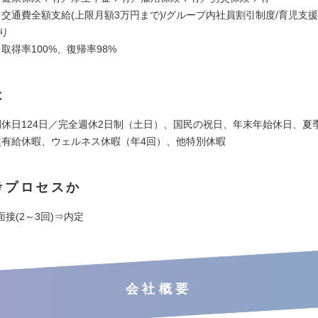
：交通費全額支給(上限月額3万円まで)/グループ内社員割引制度/育児支援
り
取得率100%、復帰率98%
は
間休日124日／完全週休2⽇制（土日）、国⺠の祝⽇、年末年始休日、夏
次有給休暇、ウェルネス休暇（年4回）、他特別休暇
考プロセスか
接(2～3回)⇒内定
会社概要