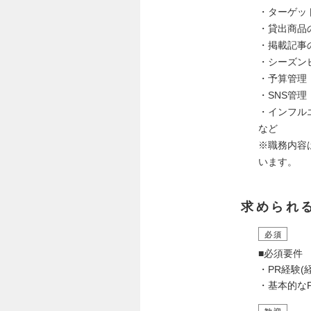
・ターゲッ
・貸出商品
・掲載記事
・シーズン
・予算管理
・SNS管理
・インフル
など
※職務内容
います。
求められ
必須
■必須要件
・PR経験(
・基本的なPCス