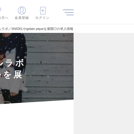
の方へ
会員登録
ログイン
／SNIDELやgelato piqueを展開◎の求人情報
ルラボ
ueを展