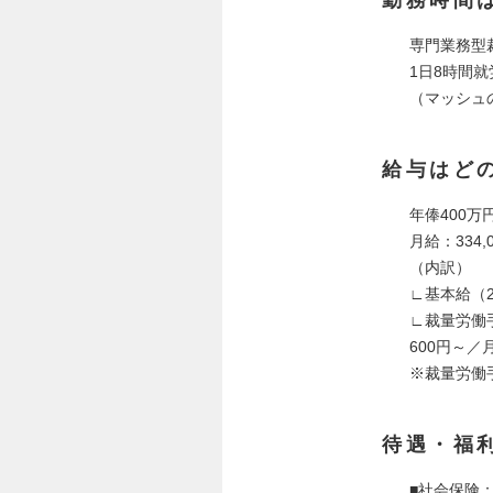
専門業務型
1日8時間
（マッシュの
給与はど
年俸400万
月給：334,
（内訳）
∟基本給（2
∟裁量労働
600円～／
※裁量労働
待遇・福
■社会保険