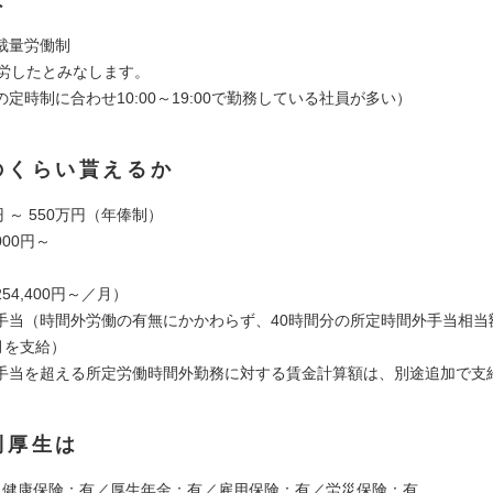
裁量労働制
就労したとみなします。
定時制に合わせ10:00～19:00で勤務している社員が多い）
のくらい貰えるか
円 ～ 550万円（年俸制）
000円～
54,400円～／月）
手当（時間外労働の有無にかかわらず、40時間分の所定時間外手当相当額
月を支給）
手当を超える所定労働時間外勤務に対する賃金計算額は、別途追加で支
利厚生は
：健康保険：有／厚⽣年⾦：有／雇⽤保険：有／労災保険：有