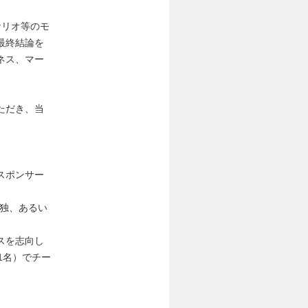
ナリオ等のモ
最終結論を
ネス、マー
ただき、当
スポンサー
単独、あるい
スを志向し
1名）でチー