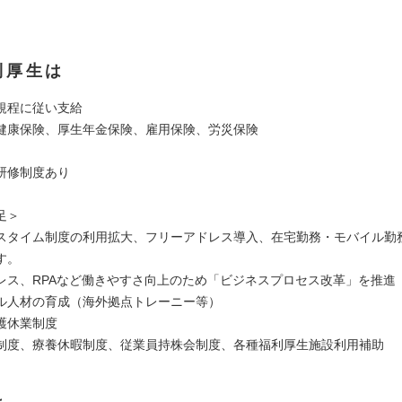
利厚生は
規程に従い支給
健康保険、厚生年金保険、雇用保険、労災保険
研修制度あり
足＞
スタイム制度の利用拡大、フリーアドレス導入、在宅勤務・モバイル勤
す。
レス、RPAなど働きやすさ向上のため「ビジネスプロセス改革」を推進
ル人材の育成（海外拠点トレーニー等）
護休業制度
制度、療養休暇制度、従業員持株会制度、各種福利厚生施設利用補助