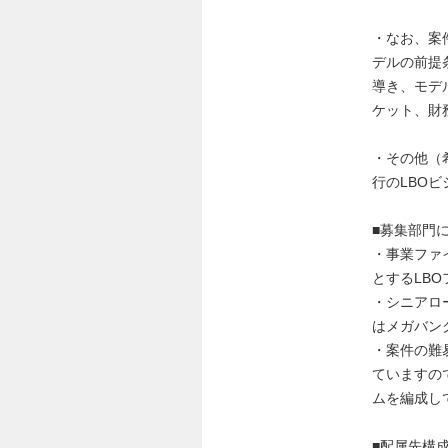
・なお、案
デルの前提
導き、モデ
ケット、財
・その他（
行のLBO
■募集部門
・事業ファ
とするLB
・シニアロ
はメガバン
・案件の難
ていますの
ムを編成し
■配属先構