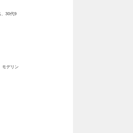
、30代9
ム、モデリン