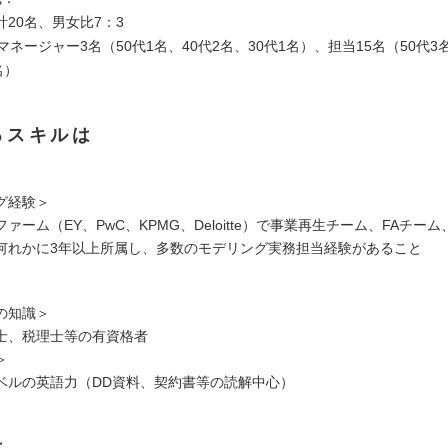
20名、男女比7：3
マネージャー3名（50代1名、40代2名、30代1名）、担当15名（50代3名
名）
るスキルは
グ経験＞
ァーム（EY、PwC、KPMG、Deloitte）で事業再生チーム、FAチー
何れかに3年以上所属し、多数のモデリング実務担当経験があること
の知識＞
士、税理士等の有資格者
＞
ベルの英語力（DD資料、契約書等の読解中心）
は