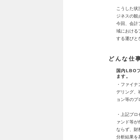
こうした状
ジネスの観
今回、会計
域における
する運びと
どんな仕
国内LBO
ます。
・ファイナ
デリング、
ョン等のプ
・上記プロ
ァンド等が
ならず、財
分析結果を