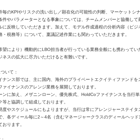
件毎のKPIやリスクの洗い出し／顕在化の可能性の判断、マーケットシ
条件やパラメーターとなる事象については、チームメンバーと協働して
ルに反映していただきます。加えて、モデル作成過程の分析内容（ビジ
務・税務等）について、稟議記述作業にも関わっていただきます。
希望により）機動的にLBO担当者が行っている業務全般にも携わってい
ビジネスの拡大に尽力いただけると有難いです。
について：
イナンス部では、主に国内、海外のプライベートエクイティファンドを
Oファイナンスのアレンジ業務を展開しております。
ーンに加え、メザニンローン、優先株式、HoldCoファイナンスを当行
ク等と協調して組成しております。
易度やスケジュールにもよりますが、当行は常にアレンジャーステイタ
で、各ディール毎に2～4名（含むマネージャークラスのディールヘッド
ております。
成：