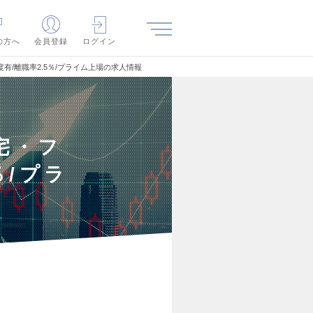
の方へ
会員登録
ログイン
有/離職率2.5％/プライム上場の求人情報
宅・フ
％/プラ