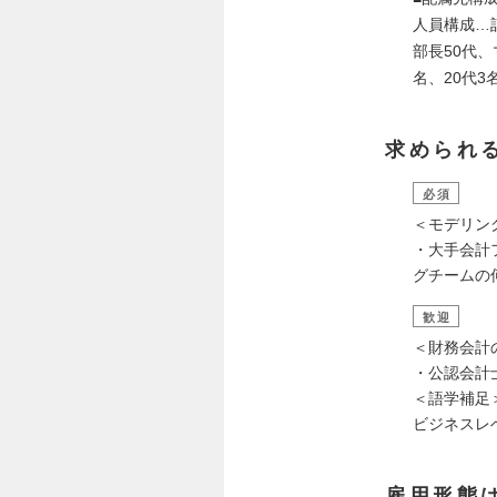
人員構成…計
部長50代、
名、20代3
求められ
必須
＜モデリン
・大手会計フ
グチームの
歓迎
＜財務会計
・公認会計
＜語学補足
ビジネスレ
雇用形態