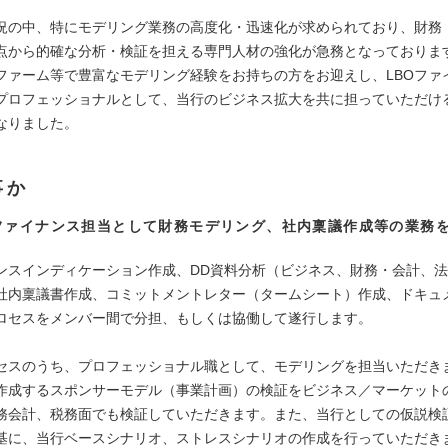
況の中、特にモデリング業務の高度化・迅速化が求められており、財務
点から的確な分析・検証を担える専門人材の強化が急務となっておりま
ファーム等で豊富なモデリング経験をお持ちの方をお迎えし、LBOファ
プロフェッショナルとして、当行のビジネス拡大を共に担っていただけ
なりました。
事か
ファイナンス担当として財務モデリング、社内稟議作成等の業務
ンスインディケーション作成、DD資料分析（ビジネス、財務・会計、
社内稟議書作成、コミットメントレター（タームシート）作成、ドキュ
ロセスをメンバー間で分担、もしくは協働して遂行します。
セスのうち、プロフェッショナル職として、モデリングを担当いただきま
作成するスポンサーモデル（事業計画）の検証をビジネス／マーケット
務会計、税務面でも検証していただきます。また、当行としての仮説検
基に、当行ベースシナリオ、ストレスシナリオの作成を行っていただき