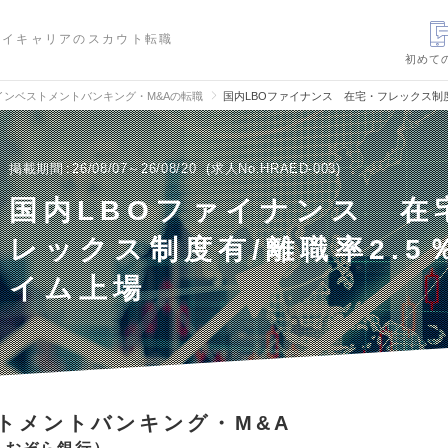
ハイキャリアのスカウト転職
初めて
インベストメントバンキング・M&Aの転職
国内LBOファイナンス 在宅・フレックス制度
掲載期間
26/08/07～26/08/20
求人No.HRAED-003
国内LBOファイナンス 在
レックス制度有/離職率2.5
イム上場
トメントバンキング・M&A