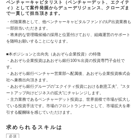
ベンチャーキャピタリスト（ベンチャーデット、エクイテ
ィ）として案件発掘からデューデリジェンス、クローズま
で一貫して担当頂きます。
・付随業務として、他ベンチャーキャピタルファンドのLP出資業務も
一部担当いただきます。
・将来的な管理職候補の採用と位置付けており、組織運営のサポート
を随時お願いすることになります。
■本ポジションと出向先（あおぞら企業投資）の特徴
・あおぞら企業投資はあおぞら銀行100％出資の投資専門子会社で
す。
・あおぞら銀行ベンチャー営業部へ配属後、あおぞら企業投資株式会
社へ兼務出向頂きます。
・あおぞら銀行グループの”エクイティ投資における創意工夫”、”スタ
ートアップ向けビジネスの拡大”にチャレンジします。
・主力業務であるベンチャーデット投資は、世界規模で市場が拡大し
ている投資手法です。市場のフロントランナーとして、市場拡大を牽
引する醍醐味を感じていただけます。
求められるスキルは
必須