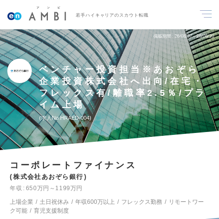
若手ハイキャリアのスカウト転職
掲載期間
26/08/07～26/08/20
ベンチャー投資担当※あおぞら
企業投資株式会社へ出向/在宅・
フレックス有/離職率2.5％/プラ
イム上場
求人No.HRAED-004
コーポレートファイナンス
株式会社あおぞら銀行
年収
650万円～1199万円
上場企業
土日祝休み
年収600万以上
フレックス勤務
リモートワー
ク可能
育児支援制度