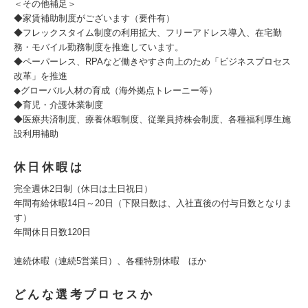
＜その他補足＞
◆家賃補助制度がございます（要件有）
◆フレックスタイム制度の利用拡大、フリーアドレス導入、在宅勤
務・モバイル勤務制度を推進しています。
◆ペーパーレス、RPAなど働きやすさ向上のため「ビジネスプロセス
改革」を推進
◆グローバル人材の育成（海外拠点トレーニー等）
◆育児・介護休業制度
◆医療共済制度、療養休暇制度、従業員持株会制度、各種福利厚生施
設利用補助
休日休暇は
完全週休2日制（休日は土日祝日）
年間有給休暇14日～20日（下限日数は、入社直後の付与日数となりま
す）
年間休日日数120日
連続休暇（連続5営業日）、各種特別休暇 ほか
どんな選考プロセスか