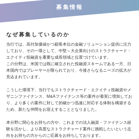
募集情報
なぜ募集しているのか
当行では、高付加価値かつ顧客本位の金融ソリューション提供に注力
しており、その一環として、中堅～大企業向けのストラクチャード・
エクイティ投融資を重要な成長領域と位置づけています。
この分野は、米国では既に確立された投融資スキームである一方、日
本国内ではプレーヤーが限られており、今後さらなるニーズの拡大が
見込まれています。
こうした環境下、当行でもストラクチャード・エクイティ投融資やメ
ザニンファイナンス、M&Aファイナンス等の案件が着実に増加してお
り、より多くの案件に対して的確かつ迅速に対応する体制を構築する
ため、新たな仲間をお迎えすることとなりました。
本分野に関心をお持ちの方や、これまでの法人融資・ファイナンス経
験を活かし、より高度なストラクチャード案件に挑戦したいという志
向をお持ちの方からのご応募をお待ちしております。