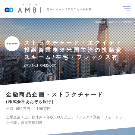
若手ハイキャリアのスカウト転職
掲載期間
26/07/24～26/08/06
ストラクチャード・エクイティ
投融資業務※米国主流の投融資
スキーム/在宅・フレックス有
求人No.HRAED-007
金融商品企画・ストラクチャード
株式会社あおぞら銀行
年収
650万円～1199万円
上場企業
土日祝休み
年収600万以上
フレックス勤務
リモートワー
ク可能
育児支援制度