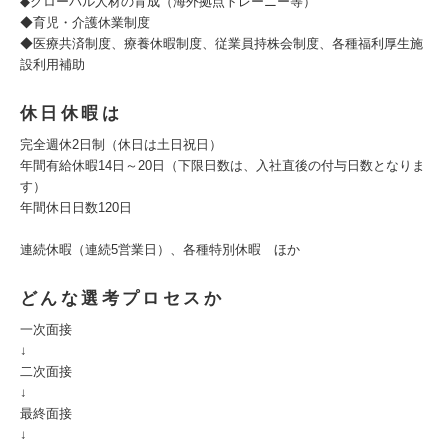
◆グローバル人材の育成（海外拠点トレーニー等）
◆育児・介護休業制度
◆医療共済制度、療養休暇制度、従業員持株会制度、各種福利厚生施
設利用補助
休日休暇は
完全週休2日制（休日は土日祝日）
年間有給休暇14日～20日（下限日数は、入社直後の付与日数となりま
す）
年間休日日数120日
連続休暇（連続5営業日）、各種特別休暇 ほか
どんな選考プロセスか
一次面接
↓
二次面接
↓
最終面接
↓