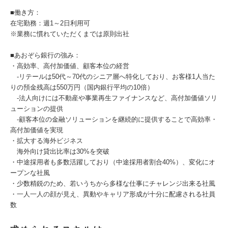
■働き方：
在宅勤務：週1～2日利用可
※業務に慣れていただくまでは原則出社
■あおぞら銀行の強み：
・高効率、高付加価値、顧客本位の経営
-リテールは50代～70代のシニア層へ特化しており、お客様1人当た
りの預金残高は550万円（国内銀行平均の10倍）
-法人向けには不動産や事業再生ファイナンスなど、高付加価値ソリ
ューションの提供
-顧客本位の金融ソリューションを継続的に提供することで高効率・
高付加価値を実現
・拡大する海外ビジネス
海外向け貸出比率は30%を突破
・中途採用者も多数活躍しており（中途採用者割合40%）、変化にオ
ープンな社風
・少数精鋭のため、若いうちから多様な仕事にチャレンジ出来る社風
・一人一人の顔が見え、異動やキャリア形成が十分に配慮される社員
数