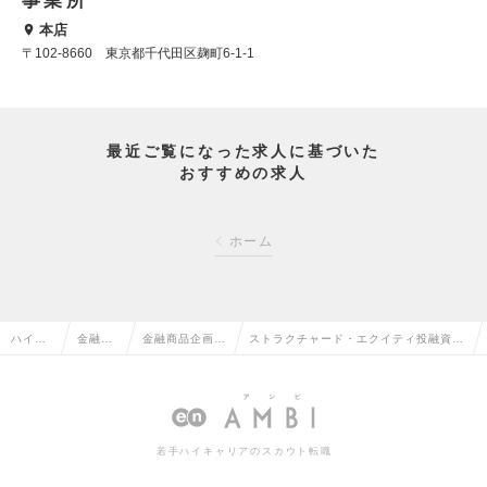
事業所
本店
〒102-8660 東京都千代田区麹町6-1-1
最近ご覧になった求人に基づいた
おすすめの求人
ホーム
ハイク
金融系
金融商品企画・
ストラクチャード・エクイティ投融資業
ラス求
専門職
ストラクチャー
務※米国主流の投融資スキーム/在宅・
人TOP
の転職
ドの転職
フレックス有の求人情報
若手ハイキャリアのスカウト転職