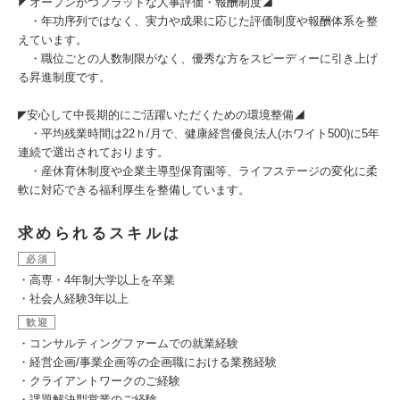
◤オープンかつフラットな人事評価・報酬制度◢
・年功序列ではなく、実力や成果に応じた評価制度や報酬体系を整
えています。
・職位ごとの人数制限がなく、優秀な方をスピーディーに引き上げ
る昇進制度です。
◤安心して中長期的にご活躍いただくための環境整備◢
・平均残業時間は22ｈ/月で、健康経営優良法人(ホワイト500)に5年
連続で選出されております。
・産休育休制度や企業主導型保育園等、ライフステージの変化に柔
軟に対応できる福利厚生を整備しています。
求められるスキルは
必須
・高専・4年制大学以上を卒業
・社会人経験3年以上
歓迎
・コンサルティングファームでの就業経験
・経営企画/事業企画等の企画職における業務経験
・クライアントワークのご経験
・課題解決型営業のご経験