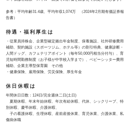
参考：平均年齢31.4歳、平均年収1,074万 （2024年2月期有価証券報
告書）
待遇・福利厚生は
・従業員持株会、企業型確定拠出年金制度、保養施設、社外研修費用
補助、契約施設（スポーツジム、ホテル等）の割引特典、健康診断・
人間ドッグ、カフェテリアポイント（毎年50,000円相当分付与）、育
児短時間勤務制度（お子様が中学校入学まで）、ベビーシッター費用
補助、企業主導型保育園 その他
・健康保険、雇用保険、労災保険、厚生年金
休日休暇は
年間休日日数：124日/完全週休二日(土日)
夏期休暇、年末年始休暇、年次有給休暇、代休、シックリーブ、特
別休暇、慶弔休暇、介護休暇、
子の看護休暇、生理休暇、産前産後休業、育児休業、介護休業、私
傷病休職