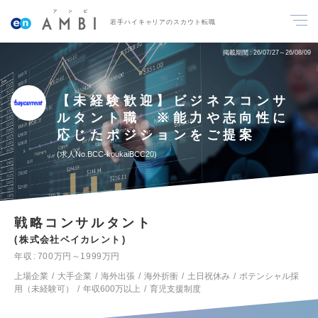
若手ハイキャリアのスカウト転職
掲載期間
26/07/27～26/08/09
【未経験歓迎】ビジネスコンサ
ルタント職 ※能力や志向性に
応じたポジションをご提案
求人No.BCC-koukaiBCC20
戦略コンサルタント
株式会社ベイカレント
年収
700万円～1999万円
上場企業
大手企業
海外出張
海外折衝
土日祝休み
ポテンシャル採
用（未経験可）
年収600万以上
育児支援制度