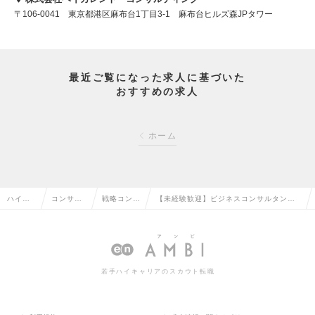
〒106-0041 東京都港区麻布台1丁目3-1 麻布台ヒルズ森JPタワー
最近ご覧になった求人に基づいた
おすすめの求人
ホーム
ハイク
コンサル
戦略コンサ
【未経験歓迎】ビジネスコンサルタント
ラス求
タント系
ルタントの
職 ※能力や志向性に応じたポジションを
人TOP
の転職
転職
ご提案の求人情報
若手ハイキャリアのスカウト転職