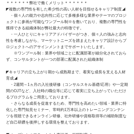
＊＊＊＊＊＊弊社で働くメリット＊＊＊＊＊＊
◤複数の専門性を有した希少性の高い人材を目指せるキャリア制度◢
・個々人の能力や志向性に応じて多種多様な業界やテーマのプロジ
ェクトに参画が可能なワンプール制※を敷いており、複数の専門性を
獲得できる組織体制が弊社最大の特徴です。
・一人ひとりにキャリアアドバイザーがつき、個々人の強みと志向
性を考慮しながら、マーケットニーズを踏まえたキャリア設計からプ
ロジェクトへのアサインメントまでサポートいたします。
※ワンプール制：業界や領域ごとに配属部署が細分化されておら
ず、コンサルタントが一つの部署に配属された組織体制
◤キャリアの立ち上がり期から成熟期まで、着実な成長を支える人材
育成◢
・2週間～1ヵ月の入社後研修（コンサルスキル基礎/応用）や一定期
間のOJTなど、入社時の職位等に応じて着実に立ち上がっていただけ
るプログラムをご用意しております。
・さらなる成長を促進するため、専門性を高めたい領域・業界に特
化した専門知見セミナー、常時約1万本以上のトレーニングコンテン
ツを視聴できるオンライン研修、社外研修や資格取得等の補助制度な
ど自己研鑽を後押しする環境を整えております。