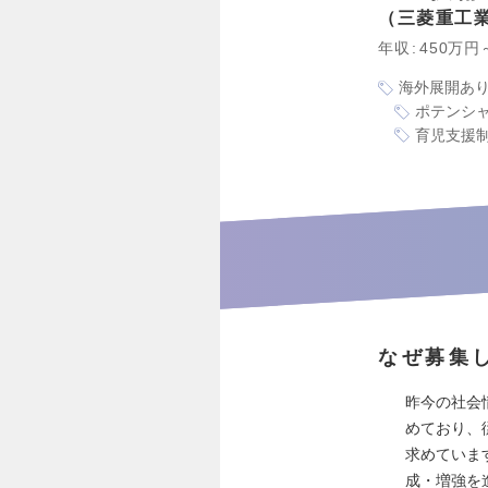
三菱重工
年収
450万円
海外展開あ
ポテンシ
育児支援
なぜ募集
昨今の社会
めており、
求めていま
成・増強を