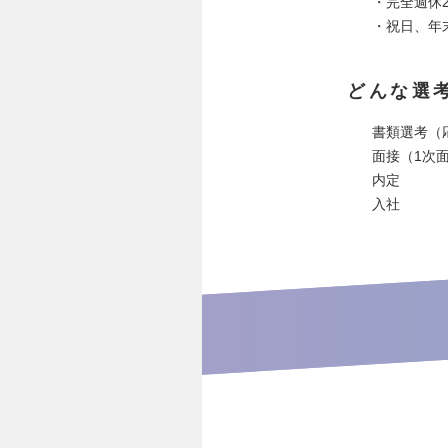
・完全週休
・祝日、年
どんな選
書類選考（
面接（1次
内定
入社