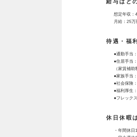
給与はど
想定年収：4
月給：25万
待遇・福
●通勤手当
●住居手当
（家賃補助
●家族手当
●社会保険
●福利厚生
●フレック
休日休暇
・年間休日1