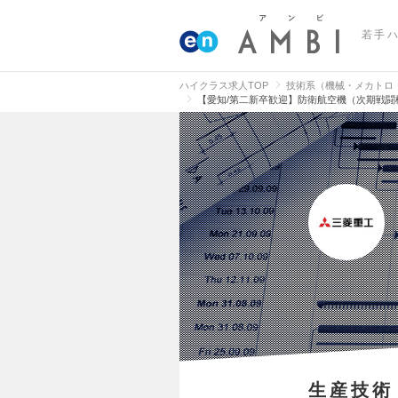
若手
ハイクラス求人TOP
技術系（機械・メカトロ
【愛知/第二新卒歓迎】防衛航空機（次期戦
生産技術