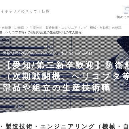
ハイキャリアのスカウト転職
初めて
・自動車）の転職
生産技術・製造技術・エンジニアリング（機械・自動車）の転職
闘機、ヘリコプタ等）の部品や組立の生産技術職の求人情報
掲載期間
26/08/05～26/08/18
求人No.HICO-01
【愛知/第二新卒歓迎】防衛
（次期戦闘機、ヘリコプタ
部品や組立の生産技術職
・製造技術・エンジニアリング（機械・