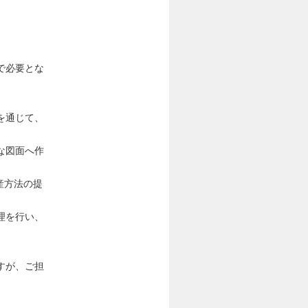
で必要とな
を通じて、
な図面へ作
産方法の提
理を行い、
すが、ご担