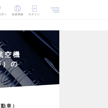
の方へ
会員登録
ログイン
航空機
等）の
自動車）