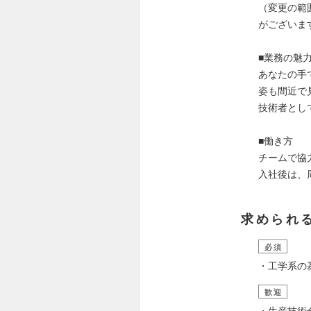
（変更の範
がございま
■業務の魅
あなたの手
姿も間近で
技術者とし
■働き方
チームで協
入社後は、
求められ
必須
・工学系の
歓迎