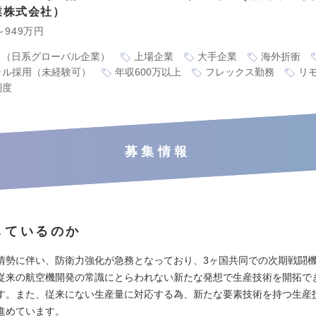
業株式会社
～949万円
り（日系グローバル企業）
上場企業
大手企業
海外折衝
ャル採用（未経験可）
年収600万以上
フレックス勤務
リ
制度
募集情報
しているのか
情勢に伴い、防衛力強化が急務となっており、3ヶ国共同での次期戦闘
従来の航空機開発の常識にとらわれない新たな発想で生産技術を開拓で
す。また、従来にない生産量に対応する為、新たな要素技術を持つ生産
進めています。