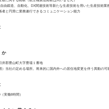
全般に関する経験（航空機製造経験は問いません）
、自由鍛造、自動化、DX関連技術等新たな生産技術を用いた生産技術業
係者と円滑に業務遂行できるコミュニケーション能力
は
くか
日井郡豊山町大字豊場１番地
囲）当社の定める場所。将来的に国内外への居住地変更を伴う異動の可
は
:00（実働8時間）