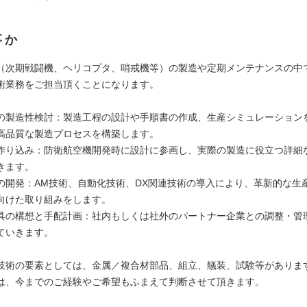
事か
（次期戦闘機、ヘリコプタ、哨戒機等）の製造や定期メンテナンスの中
術業務をご担当頂くことになります。
の製造性検討：製造工程の設計や手順書の作成、生産シミュレーション
高品質な製造プロセスを構築します。
作り込み：防衛航空機開発時に設計に参画し、実際の製造に役立つ詳細
きます。
の開発：AM技術、自動化技術、DX関連技術の導入により、革新的な生
向けた取り組みをします。
具の構想と手配計画：社内もしくは社外のパートナー企業との調整・管
ていきます。
技術の要素としては、金属／複合材部品、組立、艤装、試験等がありま
は、今までのご経験やご希望もふまえて判断させて頂きます。