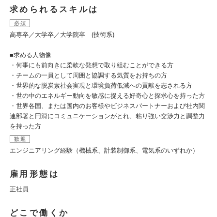
求められるスキルは
必須
高専卒／大学卒／大学院卒 (技術系)
■求める人物像
・何事にも前向きに柔軟な発想で取り組むことができる方
・チームの一員として周囲と協調する気質をお持ちの方
・世界的な脱炭素社会実現と環境負荷低減への貢献を志される方
・世の中のエネルギー動向を敏感に捉える好奇心と探求心を持った方
・世界各国、または国内のお客様やビジネスパートナーおよび社内関
連部署と円滑にコミュニケーションがとれ、粘り強い交渉力と調整力
を持った方
歓迎
エンジニアリング経験（機械系、計装制御系、電気系のいずれか）
雇用形態は
正社員
どこで働くか