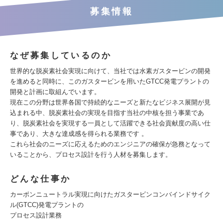
募集情報
なぜ募集しているのか
世界的な脱炭素社会実現に向けて、当社では水素ガスタービンの開発
を進めると同時に、このガスタービンを用いたGTCC発電プラントの
開発と計画に取組んでいます。
現在この分野は世界各国で持続的なニーズと新たなビジネス展開が見
込まれる中、脱炭素社会の実現を目指す当社の中核を担う事業であ
り、脱炭素社会を実現する一員として活躍できる社会貢献度の高い仕
事であり、大きな達成感を得られる業務です 。
これら社会のニーズに応えるためのエンジニアの確保が急務となって
いることから、プロセス設計を行う人材を募集します。
どんな仕事か
カーボンニュートラル実現に向けたガスタービンコンバインドサイク
ル(GTCC)発電プラントの
プロセス設計業務