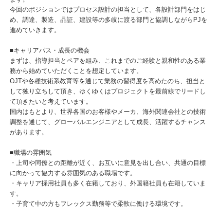
今回のポジションではプロセス設計の担当として、各設計部門をはじ
め、調達、製造、品証、建設等の多岐に渡る部門と協調しながらPJを
進めていきます。
■キャリアパス・成長の機会
まずは、指導担当とペアを組み、これまでのご経験と親和性のある業
務から始めていただくことを想定しています。
OJTや各種技術系教育等を通じて業務の習得度を高めたのち、担当と
して独り立ちして頂き、ゆくゆくはプロジェクトを最前線でリードし
て頂きたいと考えています。
国内はもとより、世界各国のお客様やメーカ、海外関連会社との技術
調整を通じて、グローバルエンジニアとして成長、活躍するチャンス
があります。
■職場の雰囲気
・上司や同僚との距離が近く、お互いに意見を出し合い、共通の目標
に向かって協力する雰囲気のある職場です。
・キャリア採用社員も多く在籍しており、外国籍社員も在籍していま
す。
・子育て中の方もフレックス勤務等で柔軟に働ける環境です。