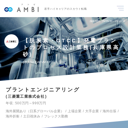
若手ハイキャリアのスカウト転職
掲載期間
26/06/30～26/10/16
【脱炭素・GTCC】発電プラン
トのプロセス設計業務(兵庫県高
砂)
求人No.EAKVM-FY2026-101
プラントエンジニアリング
三菱重工業株式会社
年収
500万円～999万円
海外展開あり（日系グローバル企業）
上場企業
大手企業
海外出張
海外折衝
土日祝休み
フレックス勤務