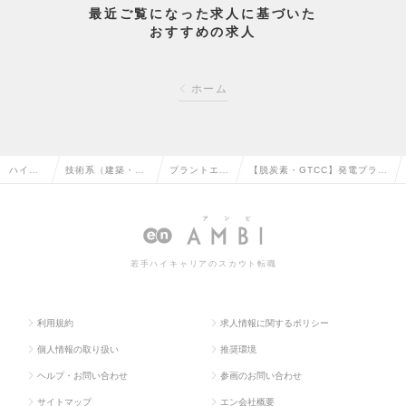
最近ご覧になった求人に基づいた
おすすめの求人
ホーム
ハイク
技術系（建築・設
プラントエン
【脱炭素・GTCC】発電プラン
ラス求
備・土木・プラン
ジニアリング
トのプロセス設計業務(兵庫県
人TOP
ト）の転職
の転職
高砂)の求人情報
若手ハイキャリアのスカウト転職
利用規約
求人情報に関するポリシー
個人情報の取り扱い
推奨環境
ヘルプ・お問い合わせ
参画のお問い合わせ
サイトマップ
エン会社概要