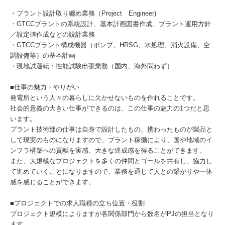
・プラント設計取り纏め業務（Project Engineer)
・GTCCプラントの系統設計、基本計画図書作成、プラント運用方針
／設定値作成などの設計業務
・GTCCプラント構成機器（ポンプ、HRSG、水処理、消火設備、空
調設備等）の基本計画
・現地試運転・性能試験出張業務（国内、海外問わず）
■仕事の魅力・やりがい
発電所という人々の暮らしに欠かせないものを作れることです。
社会的意義の大きい仕事ができるのは、この仕事の魅力の1つだと思
います。
プラント技術部の仕事は自身で設計したもの、携わったものが製品と
して現実のものになりますので、プラント稼働により、国や地域のイ
ンフラ構築への貢献を実感、大きな達成感を得ることができます。
また、大規模なプロジェクトを多くの仲間とゴールを共有し、協力し
て進めていくことになりますので、業務を通じて人との繋がりや一体
感を感じることができます。
■プロジェクトでの求人職種の立ち位置・役割
プロジェクト規模によりますが各関係部門から数名がPJの担当となり
ます。