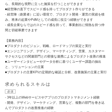
ら、長期的な視野に立った施策を打つことができます
■経営陣の直下でスピード感を持ってプロダクト作りができる
- 経営陣（創業者）に近い環境で、プロダクト開発・運営の実績を積
み、将来の起業やPdMとしての成長に役立つ経験ができます
- 成長企業ならではのスピード感を持って、事業創出に情熱を持つ仲
間と切磋琢磨できます
【業務内容】
■プロダクトのビジョン、戦略、ロードマップの策定と実行
■エンジニアリング、デザイン、マーケティング、営業、カスタマー
サクセスなどの関連部門との密接な連携によるプロダクト改善の推進
■ユーザーインタビューやデータ分析に基づくユーザー課題の抽出
と、ソリューションの立案
■プロダクトの主要KPIの定期的な確認と分析、改善施策の立案と実行
求められるスキルは
必須
- 3年以上のWebサービスやアプリのプロダクトマネジメント経験
- 開発、デザイン、マーケティング、営業など、複数の部門を巻き込
んでプロダクトの改善推進の経験