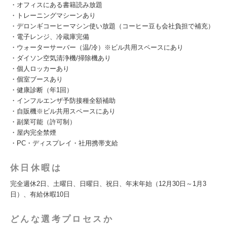
・オフィスにある書籍読み放題
・トレーニングマシーンあり
・デロンギコーヒーマシン使い放題（コーヒー豆も会社負担で補充）
・電子レンジ、冷蔵庫完備
・ウォーターサーバー（温/冷）※ビル共用スペースにあり
・ダイソン空気清浄機/掃除機あり
・個人ロッカーあり
・個室ブースあり
・健康診断（年1回）
・インフルエンザ予防接種全額補助
・自販機※ビル共用スペースにあり
・副業可能（許可制）
・屋内完全禁煙
・PC・ディスプレイ・社用携帯支給
休日休暇は
完全週休2日、土曜日、日曜日、祝日、年末年始（12月30日～1月3
日）、有給休暇10日
どんな選考プロセスか