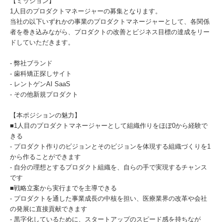
【ミッション】
1人目のプロダクトマネージャーの募集となります。
当社の以下いずれかの事業のプロダクトマネージャーとして、各関係
者を巻き込みながら、プロダクトの改善とビジネス目標の達成をリー
ドしていただきます。
- 弊社ブランド
- 歯科矯正探しサイト
- レントゲンAI SaaS
- その他新規プロダクト
【本ポジションの魅力】
■1人目のプロダクトマネージャーとして組織作りをほぼ0から経験で
きる
- プロダクト作りのビジョンとそのビジョンを体現する組織づくりを1
から作ることができます
- 自分の理想とするプロダクト組織を、自らの手で実現するチャンス
です
■戦略立案から実行までを主導できる
- プロダクトを通した事業成長の中核を担い、医療業界の改革や会社
の発展に直接貢献できます
- 黒字化しているために、スタートアップのスピード感を持ちなが