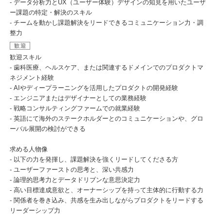
- データ分析力とUX（ユーザー体験）デザインの知見を用いたユーザ
ー課題の特定・解決のスキル
- チームを動かし課題解決をリードできるコミュニケーション力・調
整力
歓迎
歓迎スキル
- 歯科医療、ヘルスケア、または関連するドメインでのプロダクトマ
ネジメント経験
- AIやディープラーニングを活用したプロダクトの開発経験
- エンジニアまたはデザイナーとしての業務経験
- 戦略コンサルティングファームでの就業経験
- 英語にて海外のステークホルダーとのコミュニケーションや、グロ
ーバル展開の検討ができる
求める人物像
- 以下の力を発揮し、課題解決を強くリードしてくださる方
- ユーザーファーストの思考と、深い共感力
- 論理的思考力とデータドリブンな意思決定力
- 高い目標達成意欲と、オーナーシップを持って主体的に行動する力
- 関係者を巻き込み、共感を生み出しながらプロダクトをリードする
リーダーシップ力