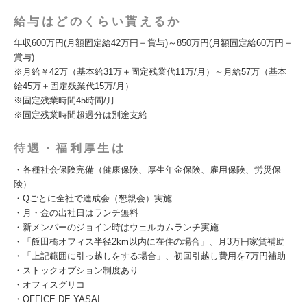
給与はどのくらい貰えるか
年収600万円(月額固定給42万円＋賞与)～850万円(月額固定給60万円＋
賞与)
※月給￥42万（基本給31万＋固定残業代11万/月）～月給57万（基本
給45万＋固定残業代15万/月）
※固定残業時間45時間/月
※固定残業時間超過分は別途支給
待遇・福利厚生は
・各種社会保険完備（健康保険、厚生年金保険、雇用保険、労災保
険）
・Qごとに全社で達成会（懇親会）実施
・月・金の出社日はランチ無料
・新メンバーのジョイン時はウェルカムランチ実施
・「飯田橋オフィス半径2km以内に在住の場合」、月3万円家賃補助
・「上記範囲に引っ越しをする場合」、初回引越し費用を7万円補助
・ストックオプション制度あり
・オフィスグリコ
・OFFICE DE YASAI