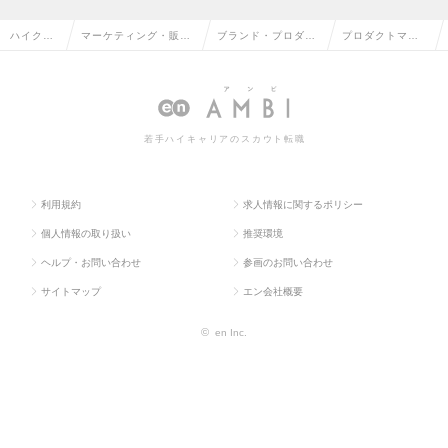
ハイクラ
マーケティング・販促
ブランド・プロダク
プロダクトマネ
ス求人TO
企画・商品開発系の転
トマネージャーの転
ージャーの求人
P
職
職
情報
若手ハイキャリアのスカウト転職
利用規約
求人情報に関するポリシー
個人情報の取り扱い
推奨環境
ヘルプ・お問い合わせ
参画のお問い合わせ
サイトマップ
エン会社概要
©
en Inc.