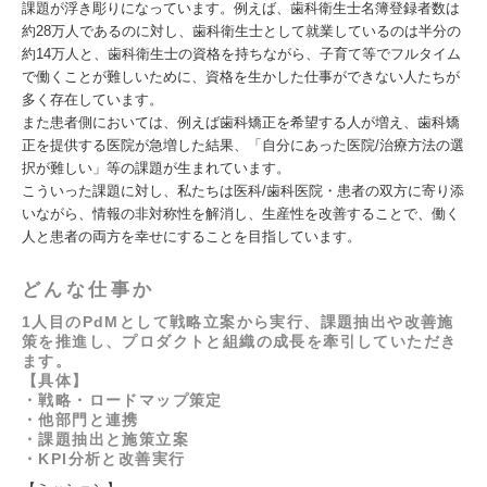
課題が浮き彫りになっています。例えば、歯科衛生士名簿登録者数は
約28万人であるのに対し、歯科衛生士として就業しているのは半分の
約14万人と、歯科衛生士の資格を持ちながら、子育て等でフルタイム
で働くことが難しいために、資格を生かした仕事ができない人たちが
多く存在しています。
また患者側においては、例えば歯科矯正を希望する人が増え、歯科矯
正を提供する医院が急増した結果、「自分にあった医院/治療方法の選
択が難しい」等の課題が生まれています。
こういった課題に対し、私たちは医科/歯科医院・患者の双方に寄り添
いながら、情報の非対称性を解消し、生産性を改善することで、働く
人と患者の両方を幸せにすることを目指しています。
どんな仕事か
1人目のPdMとして戦略立案から実行、課題抽出や改善施
策を推進し、プロダクトと組織の成長を牽引していただき
ます。
【具体】
・戦略・ロードマップ策定
・他部門と連携
・課題抽出と施策立案
・KPI分析と改善実行