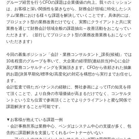
グループ経営を行うCFOの課題は企業価値の向上。我々のミッション
は、お客様と深い関係性を築きながら、財務会計領域に特化したシス
テム/業務における様々な課題を解決していくことです。具体的には、
プロジェクト型の業務改善だけでなく、実際にクライアントと共に実
業務を通じて財務会計領域全般の課題抽出～改善活動をおこなってい
ただきます。（並行してプロジェクト型の業務改善業務もおこなって
いただきます）
今回の募集ポジション「会計・業務コンサルタント_課長(候補)」では
10名程度のグループを率いて、大企業の経理部(連結担当)中心に会計
及び業務コンサルティングを実施頂きます。CFOから依頼された抽象
的お題(決算早期化/標準化/高度化)の対応を構想から実行までお任せし
ます。
会計監査で得たガバナンスの経験に、弊社参画によってITの知見を得
て頂くことで、より自身の市場価値が高まるだけでなく、コンサルタ
ントという立ち位置で参画頂くことでよりクライアントと蜜な関係で
課題解決することが可能です。
▼お客様が抱えている課題一例
・会計事務所系は業務中心、ベンダはシステム中心の支援が多く、包
含的に課題解決を支援してくれるパートナーがいない