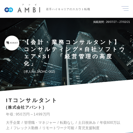
若手ハイキャリアのスカウト転職
掲載期間
26/07/27～27/02/21
【会計・業務コンサルタント】
コンサルティング×自社ソフトウ
ェア×SI 「経営管理の高度
化」
求人No.JADHC-002
ITコンサルタント
株式会社アバント
年収
950万円～1499万円
大手企業
管理職・マネジャー
転勤なし
土日祝休み
年収600万以
上
フレックス勤務
リモートワーク可能
育児支援制度