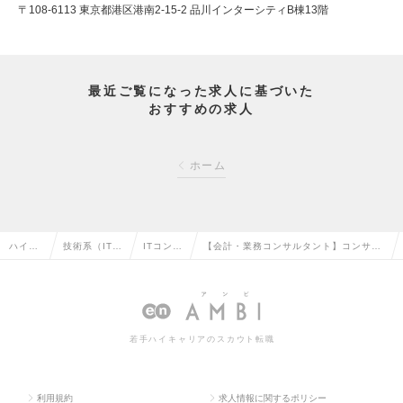
〒108-6113 東京都港区港南2-15-2 品川インターシティB棟13階
最近ご覧になった求人に基づいた
おすすめの求人
ホーム
ハイク
技術系（IT・
ITコンサ
【会計・業務コンサルタント】コンサル
ラス求
Web・通信
ルタント
ティング×自社ソフトウェア×SI 「経営
人TOP
系）の転職
の転職
管理の高度化」の求人情報
若手ハイキャリアのスカウト転職
利用規約
求人情報に関するポリシー