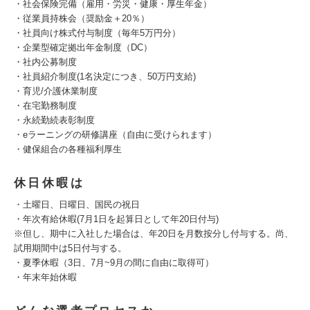
・社会保険完備（雇用・労災・健康・厚生年金）
・従業員持株会（奨励金＋20％）
・社員向け株式付与制度（毎年5万円分）
・企業型確定拠出年金制度（DC）
・社内公募制度
・社員紹介制度(1名決定につき、50万円支給)
・育児/介護休業制度
・在宅勤務制度
・永続勤続表彰制度
・eラーニングの研修講座（自由に受けられます）
・健保組合の各種福利厚生
休日休暇は
・土曜日、日曜日、国民の祝日
・年次有給休暇(7月1日を起算日として年20日付与)
※但し、期中に入社した場合は、年20日を月数按分し付与する。尚、
試用期間中は5日付与する。
・夏季休暇（3日、7月~9月の間に自由に取得可）
・年末年始休暇