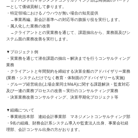
→アバントのマネジメントコンサルティング部は両側面のパートナ
ーとして価値貢献して参ります。
・特定領域におけるノウハウが無い場合の知見提供
→事業再編、新会計基準への対応等の旗振り役を実行します。
・属人化した業務の改善
→クライアントとの実業務を通じて、課題抽出から、業務面及びシ
ステム面の業務改善を実行します。
▼プロジェクト例
・実業務を通じて潜在課題の抽出～解決までを行うコンサルティング
業務
・クライアントと年間契約を締結する決算全般のアドバイザリー業務
(業務・システムだけでなく教育・体制面のアドバイザリーも実施)
・グループ経営統合(上場企業同士M&A)に関する課題解決・監査対応
及び一連の業務プロセスの改善～実行のコンサルティング業務
・決算業務改善コンサルティング、決算早期化プロジェクト等
▼組織について
・事業統括本部 連結会計事業部 マネジメントコンサルティング部
・9名の組織、財務会計系システム導入や監査法人出身、事業会社経
理部、会計コンサル出身の方がおります。