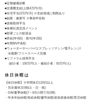
■定期健康診断
■交通費支給(上限4万円/月)
■住宅手当(3万円/月) ※支給地域に制限あり
■副業・兼業可 ※事前申告制
■資格取得手当
■各種社員交流イベント
■部署ごとの歓迎会
■昇給(年4回)・賞与(年2回)
■年間MVP表彰
■ウォーターサーバー/エスプレッソマシン/電子レンジ/
冷蔵庫/フリースペース完備
■リファラル採用手当
(紹介者：100万円/人・被紹介者：50万円/人)
休日休暇は
【休日休暇】※年間休日120日以上
・完全週休2日制(土・日・祝)
・GW/夏季休暇(7～9月の間で3日間)
・年末年始休暇/有給休暇/慶弔休暇/産前産後休暇/育児休暇