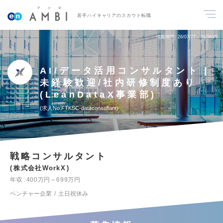
若手ハイキャリアのスカウト転職
掲載期間
26/07/27～26/08/09
AI/データ活用コンサルタント |
未経験歓迎/社内研修制度あり
(LeanDataX事業部)
求人No.FTKSC-dataconsultant
戦略コンサルタント
株式会社WorkX
年収
400万円～699万円
ベンチャー企業
土日祝休み