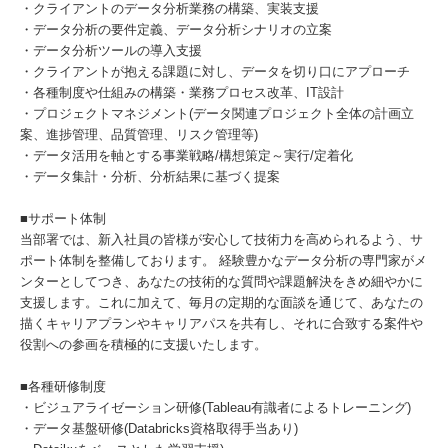
・クライアントのデータ分析業務の構築、実装支援
・データ分析の要件定義、データ分析シナリオの立案
・データ分析ツールの導入支援
・クライアントが抱える課題に対し、データを切り口にアプローチ
・各種制度や仕組みの構築・業務プロセス改革、IT設計
・プロジェクトマネジメント(データ関連プロジェクト全体の計画立
案、進捗管理、品質管理、リスク管理等)
・データ活用を軸とする事業戦略/構想策定～実行/定着化
・データ集計・分析、分析結果に基づく提案
■サポート体制
当部署では、新入社員の皆様が安心して技術力を高められるよう、サ
ポート体制を整備しております。 経験豊かなデータ分析の専門家がメ
ンターとしてつき、あなたの技術的な質問や課題解決をきめ細やかに
支援します。これに加えて、毎月の定期的な面談を通じて、あなたの
描くキャリアプランやキャリアパスを共有し、それに合致する案件や
役割への参画を積極的に支援いたします。
■各種研修制度
・ビジュアライゼーション研修(Tableau有識者によるトレーニング)
・データ基盤研修(Databricks資格取得手当あり)