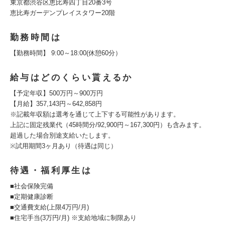
東京都渋谷区恵比寿四丁目20番3号
恵比寿ガーデンプレイスタワー20階
勤務時間は
【勤務時間】 9:00～18:00(休憩60分）
給与はどのくらい貰えるか
【予定年収】500万円～900万円
【月給】357,143円～642,858円
※記載年収額は選考を通じて上下する可能性があります。
上記に固定残業代（45時間分/92,900円～167,300円）も含みます。
超過した場合別途支給いたします。
※試用期間3ヶ月あり（待遇は同じ）
待遇・福利厚生は
■社会保険完備
■定期健康診断
■交通費支給(上限4万円/月)
■住宅手当(3万円/月) ※支給地域に制限あり