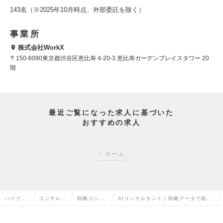
143名（※2025年10月時点、外部委託を除く）
事業所
株式会社WorkX
〒150-6090東京都渋谷区恵比寿 4-20-3 恵比寿ガーデンプレイスタワー 20
階
最近ご覧になった求人に基づいた
おすすめの求人
ホーム
ハイクラ
コンサルタ
戦略コンサ
AIコンサルタント | 戦略データで経営
ス求人T
ント系の転
ルタントの
課題を解決 (LeanDataX事業部)の求