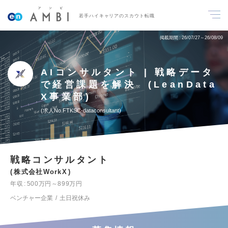
若手ハイキャリアのスカウト転職
掲載期間
26/07/27～26/08/09
AIコンサルタント | 戦略データ
で経営課題を解決 (LeanData
X事業部)
求人No.FTKSC-dataconsultant
戦略コンサルタント
株式会社WorkX
年収
500万円～899万円
ベンチャー企業
土日祝休み