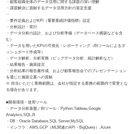
・顧客組織全体のデータ活用に関する課題の深い理解
・課題解決に貢献するデータ活用方針の策定支援
・
・要件定義およびKPI（重要業績評価指標）設定
・分析設計・実行
・データ分析の設計、および分析準備（データベース構築などを含
む）
・データを用いたKPIの可視化・レポーティング（BIツールによるダ
ッシュボード作成等）
・データ解析、分析実務（ビッグデータ分析、統計解析など）
・結果報告・施策提言
・分析結果の報告書作成、および顧客報告会でのプレゼンテーション
を通じた施策立案への貢献
※ 担当いただく業務範囲は、会社が指定する業務の範囲内で変更とな
る場合があります。
■開発環境・使用ツール
・データ分析基盤／BIツール：Python,Tableau,Google
Analytics,SQL,R
・DB：Oracle Database,SQL Server,MySQL
・インフラ：AWS,GCP（ML関連のAPI・BigQuery）,Azure