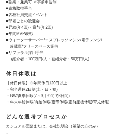
■副業・兼業可 ※事前申告制
■資格取得手当
■各種社員交流イベント
■部署ごとの歓迎会
■昇給(年4回)・賞与(年2回)
■年間MVP表彰
■ウォーターサーバー/エスプレッソマシン/電子レンジ/
冷蔵庫/フリースペース完備
■リファラル採用手当
(紹介者：100万円/人・被紹介者：50万円/人)
休日休暇は
【休日休暇】※年間休日120日以上
・完全週休2日制(土・日・祝)
・GW/夏季休暇(7～9月の間で3日間)
・年末年始休暇/有給休暇/慶弔休暇/産前産後休暇/育児休暇
どんな選考プロセスか
カジュアル面談または、会社説明会（希望の方のみ）
↓