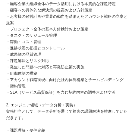
・顧客企業の組織全体のデータ活用における本質的な課題特定
・顧客への具体的な解決策の提案および方針策定
・お客様の経営計画や業界の動向を踏まえたアカウント戦略の立案と
提案
・プロジェクト全体の基本方針検討および策定
・タスク・スケジュール管理
・稼働・コスト管理
・進捗状況の把握とコントロール
・成果物の品質管理
・課題解決とリスク対応
・発生した問題への対応と再発防止策の実施
・組織体制の構築
・アカウント戦略実現に向けた社内体制構築とチームビルディング
・契約管理
・SLA（サービス品質保証）を含む契約内容の調整および交渉
2. エンジニア領域（データ分析・実装）
実務担当として、データ分析を通じて顧客の課題解決を推進していた
だきます。
・課題理解・要件定義