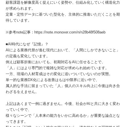
顧客課題を解像度高く捉えにいく姿勢や、仕組み化していく構造化力
が求められます。
定量・定性データに基づいた型化を、主体的に推進いただくことを期
待しています。
※参考note記事：https://note.monoxer.com/n/n28b48f508aeb
■AI時代になぜ『記憶』？
AIによる業務代替が進む現代において、「人間にしかできないこと」
の定義も変化しています。
例えば顧客折衝においても、初期対応をAIに任せることで、
「人」にはより専門的で複雑な対応が求められ始めています。
一方、現場の人材育成はその変化に追いついていないのが実態。
単一的な業務DX化による改善はもはや限界に近い中で、
属人的な手法に留まっていた「人」個人のスキル向上に今後は向き合
わざるをえません。
上記はあくまで一例に過ぎません。今後、社会がAIと共に大きく変わ
っていく中で、
様々なシーンで「人本来の能力をいかに高めるか」が重要な論点とな
ってきます。