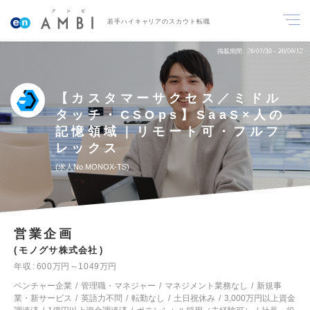
若手ハイキャリアのスカウト転職
掲載期間
26/07/30～26/08/12
【カスタマーサクセス／ミドル
タッチ・CSOps】SaaS×人の
記憶領域｜リモート可・フルフ
レックス
求人No.MONOX-TS
営業企画
モノグサ株式会社
年収
600万円～1049万円
ベンチャー企業
管理職・マネジャー
マネジメント業務なし
新規事
業・新サービス
英語力不問
転勤なし
土日祝休み
3,000万円以上資金