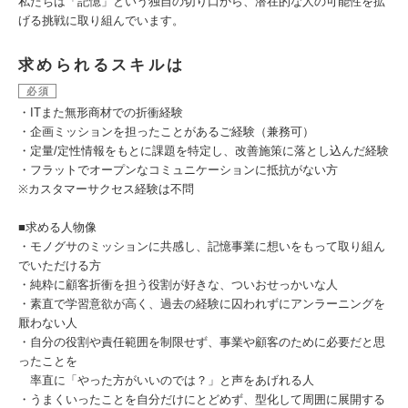
私たちは「記憶」という独自の切り口から、潜在的な人の可能性を拡
げる挑戦に取り組んでいます。
求められるスキルは
必須
・ITまた無形商材での折衝経験
・企画ミッションを担ったことがあるご経験（兼務可）
・定量/定性情報をもとに課題を特定し、改善施策に落とし込んだ経験
・フラットでオープンなコミュニケーションに抵抗がない方
※カスタマーサクセス経験は不問
■求める人物像
・モノグサのミッションに共感し、記憶事業に想いをもって取り組ん
でいただける方
・純粋に顧客折衝を担う役割が好きな、ついおせっかいな人
・素直で学習意欲が高く、過去の経験に囚われずにアンラーニングを
厭わない人
・自分の役割や責任範囲を制限せず、事業や顧客のために必要だと思
ったことを
率直に「やった方がいいのでは？」と声をあげれる人
・うまくいったことを自分だけにとどめず、型化して周囲に展開する