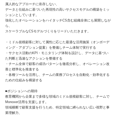
属人的なアプローチに依存しない、
データと仕組みに基づいた再現性の高いサクセスモデルの構築をミッ
ションとしています。
強化したオペレーションをハイタッチCS含む組織全体にも展開しなが
ら、
スケーラブルなCSモデルづくりをリードいただきます。
・ミドル規模顧客に対して属性に応じた最適な活用施策（オンボーデ
ィング・アダプション提案）を整備しチーム体制で実行する
・サクセス活動のKPI・モニタリング体制を設計し、データに基づい
た判断と迅速なアクションを整備する
・チーム全体で顧客の成功パターンを徹底分析し、オペレーション改
善と標準化を推進する
・各種ツールを活用し、チームの業務プロセスを自動化・効率化する
ための仕組みを構築する
■ポジションへの期待
教育機関から企業まで多様な領域のミドル規模顧客に対し、チームで
Monoxer活用を支援します。
領域横断で顧客支援を行うため、特定領域に縛られない広い視野と事
業理解力、