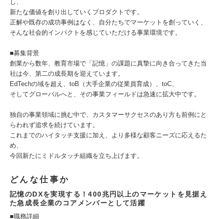
し、
新たな価値を創り出していくプロダクトです。
正解や既存の成功事例はなく、自分たちでマーケットを創っていく、
そんな社会的インパクトを感じていただける事業環境です。
■募集背景
創業から数年、教育市場で「記憶」の課題に真摯に向き合ってきた当
社は今、第二の成長期を迎えています。
EdTechの域を超え、toB（大手企業の従業員育成）、toC、
そしてグローバルへと、その事業フィールドは急速に拡大中です。
独自の事業領域に挑む中で、カスタマーサクセスのあり方も前例にと
らわれず追求を続けています。
これまでのハイタッチ支援に加え、より多様な顧客ニーズに応えるた
め、
今回新たにミドルタッチ組織を立ち上げます。
どんな仕事か
記憶のDXを実現する！400兆円以上のマーケットを見据え
た急成⻑企業のコアメンバーとして活躍
■職務詳細