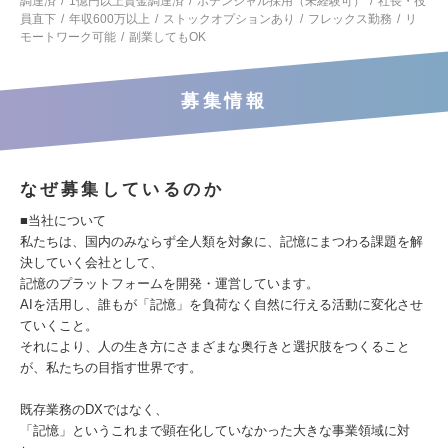
調達済
1億円以上資金調達済
ポテンシャル採用（未経験可）
社長・役
員直下
年収600万以上
ストックオプションあり
フレックス勤務
リ
モートワーク可能
副業してもOK
募集情報
なぜ募集しているのか
■当社について
私たちは、国内のみならず全人類を対象に、記憶にまつわる課題を解
決していく会社として、
記憶のプラットフォームを開発・運営しています。
AIを活用し、誰もが「記憶」を負荷なく自然に行える活動に変化させ
ていくこと。
それにより、人の生き方にさまざまな奥行きと選択肢をつくること
が、私たちの目指す世界です。
既存業務のDXではなく、
「記憶」というこれまで顕在化していなかった大きな事業領域に対