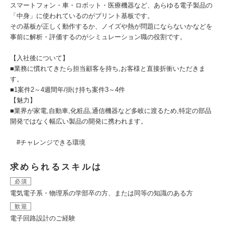
スマートフォン・車・ロボット・医療機器など、あらゆる電子製品の
「中身」に使われているのがプリント基板です。
その基板が正しく動作するか、ノイズや熱が問題にならないかなどを
事前に解析・評価するのがシミュレーション職の役割です。
【入社後について】
■業務に慣れてきたら担当顧客を持ち,お客様と直接折衝いただきま
す。
■1案件2～4週間年/掛け持ち案件3～4件
【魅力】
■業界が家電,自動車,化粧品,通信機器など多岐に渡るため,特定の部品
開発ではなく幅広い製品の開発に携われます。
#チャレンジできる環境
求められるスキルは
必須
電気電子系・物理系の学部卒の方、または同等の知識のある方
歓迎
電子回路設計のご経験