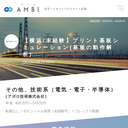
若手ハイキャリアのスカウト転職
掲載期間
26/08/03～26/08/16
【横浜/未経験】プリント基板シ
ミュレーション(基板の動作解
析)
求人No.LWLTP-0007
その他、技術系（電気・電子・半導体）
アポロ技研株式会社
年収
400万円～549万円
転勤なし
ポテンシャル採用（未経験可）
フレックス勤務