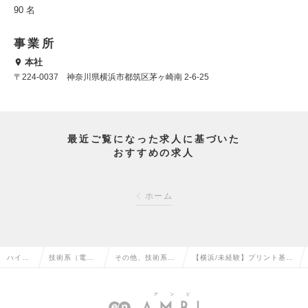
90 名
事業所
本社
〒224-0037 神奈川県横浜市都筑区茅ヶ崎南 2-6-25
最近ご覧になった求人に基づいた
おすすめの求人
ホーム
ハイク
技術系（電
その他、技術系
【横浜/未経験】プリント基板
ラス求
気・電子・半
（電気・電子・半
シミュレーション(基板の動作
人TOP
導体）の転職
導体）の転職
解析)の求人情報