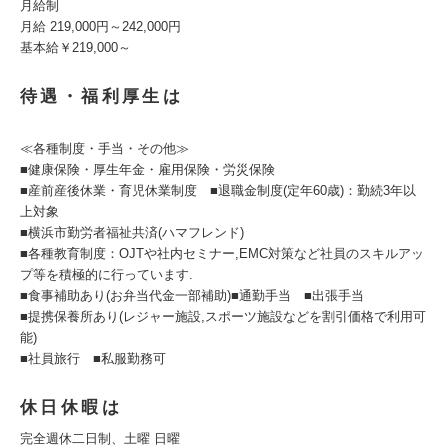
月給制
月給 219,000円～242,000円
基本給￥219,000～
待遇・福利厚生は
≪各種制度・手当・その他≫
■健康保険・厚生年金・雇用保険・労災保険
■産前産後休業・育児休業制度 ■退職金制度(定年60歳)：勤続3年以
上対象
■横浜市勤労者福祉共済(ハマフレンド)
■各種教育制度：OJTや社内セミナー,EMC対策など社員のスキルアッ
プ等を積極的に行っています.
■食事補助あり(お弁当代金一部補助)■通勤手当 ■出張手当
■提携保養所あり(レジャー施設,スポーツ施設などを割引価格で利用可
能)
■社員旅行 ■私服勤務可
休日休暇は
完全週休二日制、土曜 日曜