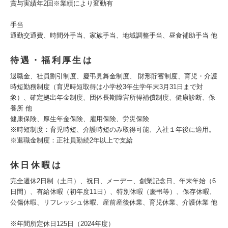
賞与実績年2回※業績により変動有
手当
通勤交通費、時間外手当、家族手当、地域調整手当、昼食補助手当 他
待遇・福利厚生は
退職金、社員割引制度、慶弔見舞金制度、 財形貯蓄制度、育児・介護
時短勤務制度（育児時短取得は小学校3年生学年末3月31日まで対
象）、確定拠出年金制度、団体長期障害所得補償制度、健康診断、保
養所 他
健康保険、厚生年金保険、雇用保険、労災保険
※時短制度：育児時短、介護時短のみ取得可能、入社１年後に適用。
※退職金制度：正社員勤続2年以上で支給
休日休暇は
完全週休2日制（土日）、祝日、メーデー、創業記念日、年末年始（6
日間）、有給休暇（初年度11日）、特別休暇（慶弔等）、保存休暇、
公傷休暇、リフレッシュ休暇、産前産後休業、育児休業、介護休業 他
※年間所定休日125日（2024年度）