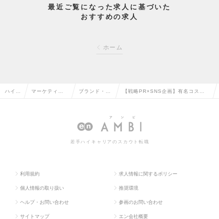
最近ご覧になった求人に基づいた
おすすめの求人
ホーム
ハイク
マーケティン
ブランド・プ
【戦略PR×SNS企画】有名コスメ
ラス求
グ・販促企
ロダクトマネ
ブランドの広報宣伝／コミュニケー
人TO
画・商品開発
ージャーの転
ション設計から実行まで担当の求人
P
系の転職
職
情報
若手ハイキャリアのスカウト転職
利用規約
求人情報に関するポリシー
個人情報の取り扱い
推奨環境
ヘルプ・お問い合わせ
参画のお問い合わせ
サイトマップ
エン会社概要