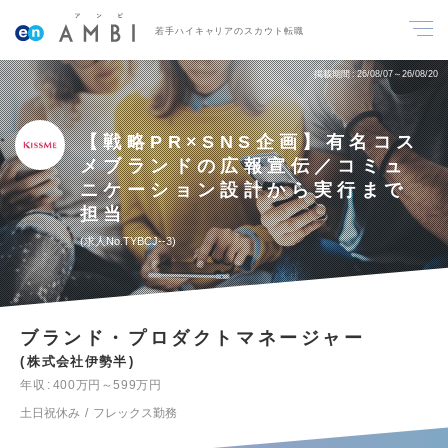
若手ハイキャリアのスカウト転職
掲載期間
26/08/07～26/08/20
【戦略PR×SNS企画】有名コス
メブランドの広報宣伝／コミュ
ニケーション設計から実行まで
担当
求人No.TYBCJ--3
ブランド・プロダクトマネージャー
株式会社伊勢半
年収
400万円～599万円
土日祝休み
フレックス勤務