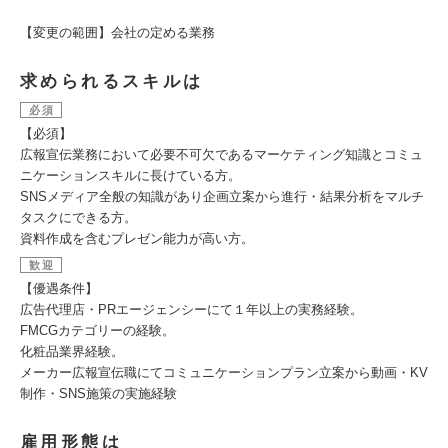
【変更の範囲】会社の定める業務
求められるスキルは
必須
【必須】
広報宣伝業務において必要不可欠であるマーケティング知識とコミュ
ニケーションスキルに長けている方。
SNSメディア全般の知識があり企画立案から進行・結果分析をマルチ
タスクにできる方。
資料作成を含むプレゼン能力が高い方。
歓迎
【優遇条件】
広告代理店・PRエージェンシーにて１年以上の実務経験。
FMCGカテゴリーの経験。
化粧品業界経験。
メーカー広報宣伝職にてコミュニケーションプラン立案から動画・KV
制作・SNS施策の実施経験
雇用形態は