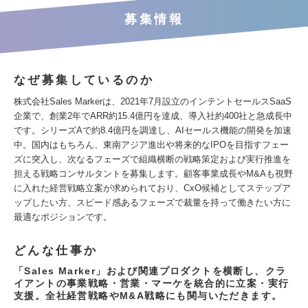
募集情報
なぜ募集しているのか
株式会社Sales Markerは、2021年7月設立のインテントセールスSaaS
企業で、創業2年でARR約15.4億円を達成、導入社約400社と急成長中
です。シリーズAで約8.4億円を調達し、AIセールス機能の開発を加速
中。国内はもちろん、東南アジア進出や将来的なIPOを目指すフェー
ズに突入し、次なるフェーズで組織横断の戦略策定および実行推進を
担える戦略コンサルタントを募集します。顧客事業成長やM&Aも視野
に入れた経営戦略立案が求められており、CxO候補としてステップア
ップしたい方、スピード感あるフェーズで裁量を持って働きたい方に
最適なポジションです。
どんな仕事か
「Sales Marker」および関連プロダクトを横断し、クラ
イアントの事業戦略・営業・マーケを統合的に立案・実行
支援。全社経営戦略やM&A戦略にも関与いただきます。