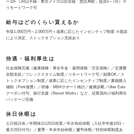
ー32F（JR山手線・東京メトロ日比谷線「恵比寿駅」徒歩5～7分）※
リモートワーク可
給与はどのくらい貰えるか
年収1,000万円～2,000万円＋成果に応じたインセンティブ制度 ※面談
により決定、ストックオプション支給あり
待遇・福利厚生は
社会保険完備（健康保険・厚生年金・雇用保険・労災保険）／交通費
全額支給／フレックスタイム制度／リモートワーク可／副業OK／ス
トックオプション制度／成果に応じたインセンティブ制度／書籍購入
補助（Perk連携）／研修・MBAサポート検討／健康診断／Uber Eats
クーポン付与、旅行支援（Resort Works）など、従業員向け福利厚生
パッケージ完備
休日休暇は
土日祝日休／年間休日125日程度／年次有給休暇（入社半年後10日～
最大20日付与）／夏季・年末年始休暇／慶弔休暇／特別休暇制度あ