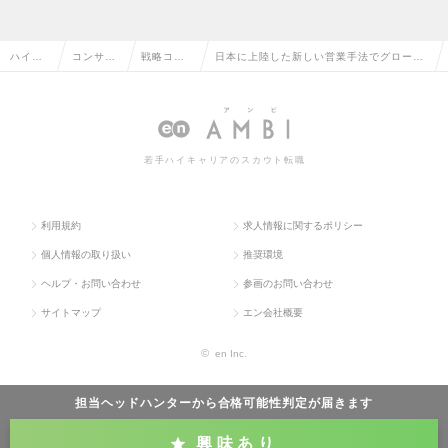
ハイク
コンサル
戦略コン
日本に上陸した新しい営業手法でグローバ
ラス求
タント系
サルタン
ル展開を描く戦略コンサルタント（CXO候
人TOP
の転職
トの転職
補も視野）の求人情報
若手ハイキャリアのスカウト転職
利用規約
求人情報に関するポリシー
個人情報の取り扱い
推奨環境
ヘルプ・お問い合わせ
参画のお問い合わせ
サイトマップ
エン会社概要
©
en Inc.
担当ヘッドハンターから
合格可能性判定
が届きます
興味あり