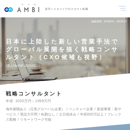
若手ハイキャリアのスカウト転職
掲載期間
26/08/04～26/08/17
日本に上陸した新しい営業手法で
グローバル展開を描く戦略コンサ
ルタント（CXO候補も視野）
求人No.INF-20250612
戦略コンサルタント
年収
1000万円～1999万円
海外展開あり（日系グローバル企業）
ベンチャー企業
新規事業・新サ
ービス
英語力不問
転勤なし
土日祝休み
年収600万以上
フレック
ス勤務
リモートワーク可能