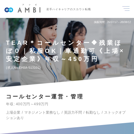
若手ハイキャリアのスカウト転職
掲載期間
26/07/17～26/08/12
TEAR＊コールセンター🔶残業ほ
ぼ０｜私服OK｜車通勤可《上場×
安定企業》年収～450万円
求人No.EHIIA-513101
コールセンター運営・管理
年収
400万円～499万円
上場企業
マネジメント業務なし
英語力不問
転勤なし
ストックオプ
ションあり