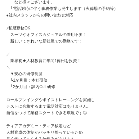
など様々ございます。
└電話対応に伴う事務作業も発生します（火葬場の予約等）
●社内スタッフからの問い合わせ対応
♪私服勤務OK
スーツやオフィスカジュアルの着用不要！
新しいてきれいな新社屋での勤務です！
／
業界初★人材教育に年間1億円を投資！
＼
▼安心の研修制度
└1か月目：本社研修
└2か月目：課内OJT研修
ロールプレイングやボイストレーニングを実施し
テストに合格するまで電話対応はありません。
自信をつけて業務スタートできる環境です◎
ティアアカデミー・ティア検定など
人材育成の体制がバッチリ整っているため
長く働いてもらえる仕組みがあります。