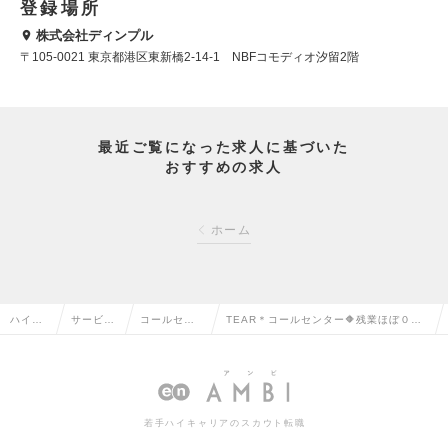
登録場所
株式会社ディンプル
〒105-0021 東京都港区東新橋2-14-1 NBFコモディオ汐留2階
最近ご覧になった求人に基づいた
おすすめの求人
ホーム
ハイク
サービ
コールセン
TEAR＊コールセンター🔶残業ほぼ０｜
ラス求
ス・流通
ター運営・
私服OK｜車通勤可《上場×安定企業》年
人TOP
系の転職
管理の転職
収～450万円の求人情報
若手ハイキャリアのスカウト転職