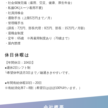
・社会保険完備（雇用、労災、健康、厚生年金）
・私服OK(スーツ着用不要)
・社員持株会
・通勤手当（上限5万円まで／月）
・管理職手当
（課長：7万円、部長代理：9万円、部長：15万円／月額）
・退職金制度
・定年：65歳 ※再雇用制度あり（70歳まで）
・屋内禁煙
休日休暇は
【年間休日：104日】
●週休2日シフト制
└希望休申請月3日まで／融通ききやすいです。
●年間有給休暇10日～20日
※有給消化率7～8割（希望日はほぼ100%叶います。）
会社概要