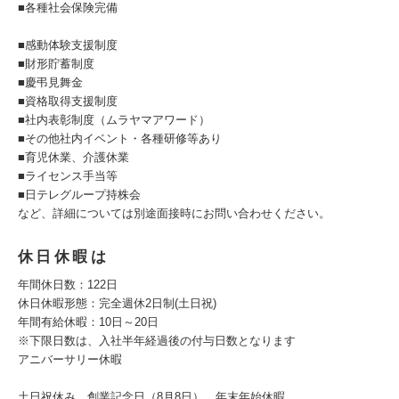
■各種社会保険完備
■感動体験支援制度
■財形貯蓄制度
■慶弔見舞金
■資格取得支援制度
■社内表彰制度（ムラヤマアワード）
■その他社内イベント・各種研修等あり
■育児休業、介護休業
■ライセンス手当等
■日テレグループ持株会
など、詳細については別途面接時にお問い合わせください。
休日休暇は
年間休日数：122日
休日休暇形態：完全週休2日制(土日祝)
年間有給休暇：10日～20日
※下限日数は、入社半年経過後の付与日数となります
アニバーサリー休暇
土日祝休み、創業記念日（8月8日）、年末年始休暇、