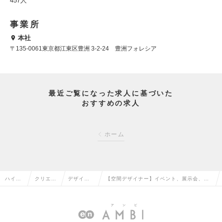
457人
事業所
本社
〒135-0061東京都江東区豊洲 3-2-24 豊洲フォレシア
最近ご覧になった求人に基づいた
おすすめの求人
ホーム
ハイク
クリエイ
デザイナ
【空間デザイナー】イベント、展示会、企
ラス求
ティブ系
ー（その
業プライベートショー等、展示空間の企
人TOP
の転職
他）の転
画・デザイン・設計の求人情報