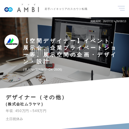
若手ハイキャリアのスカウト転職
掲載期間
26/07/31～26/08/13
【空間デザイナー】イベント、
展示会、企業プライベートショ
ー等、展示空間の企画・デザイ
ン・設計
求人No.WASHY--DK-2606
デザイナー（その他）
株式会社ムラヤマ
年収
450万円～549万円
土日祝休み