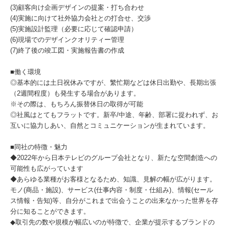
(3)顧客向け企画デザインの提案・打ち合わせ
(4)実施に向けて社外協力会社との打合せ、交渉
(5)実施設計監理（必要に応じて確認申請）
(6)現場でのデザインクオリティー管理
(7)終了後の竣工図・実施報告書の作成
■働く環境
◎基本的には土日祝休みですが、繁忙期などは休日出勤や、長期出張
（2週間程度）も発生する場合があります。
※その際は、もちろん振替休日の取得が可能
◎社風はとてもフラットです。新卒/中途、年齢、部署に捉われず、お
互いに協力しあい、自然とコミュニケーションが生まれています。
■同社の特徴・魅力
◆2022年から日本テレビのグループ会社となり、新たな空間創造への
可能性も広がっています
◆あらゆる業種がお客様となるため、知識、見解の幅が広がります。
モノ(商品・施設)、サービス(仕事内容・制度・仕組み)、情報(セール
ス情報・告知)等、自分がこれまで出会うことの出来なかった世界を存
分に知ることができます。
◆取引先の数や規模が幅広いのが特徴で、企業が提示するブランドの