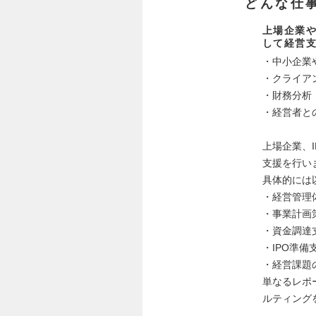
どんな仕
上場企業や
して経営
・中小企業
・クライア
・財務分析
・経営者と
上場企業、
支援を行い
具体的には
・経営管理
・事業計画
・資金調達
・IPO準備
・経営課題
単なるレポ
ルティング