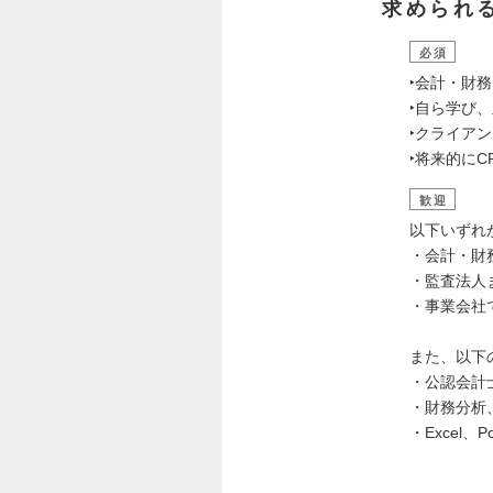
求められ
必須
‣会計・財
‣自ら学び
‣クライア
‣将来的に
歓迎
以下いずれ
・会計・財
・監査法人
・事業会社
また、以下
・公認会計
・財務分析
・Excel、