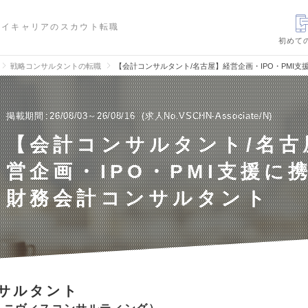
ハイキャリアのスカウト転職
初めて
戦略コンサルタントの転職
【会計コンサルタント/名古屋】経営企画・IPO・PMI
掲載期間
26/08/03～26/08/16
求人No.VSCHN-Associate/N
【会計コンサルタント/名古
営企画・IPO・PMI支援に
財務会計コンサルタント
サルタント