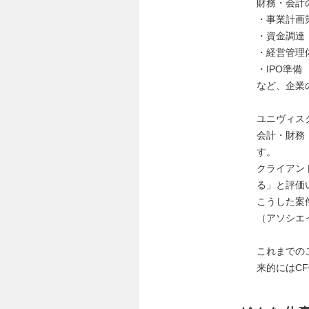
財務・会計
・事業計画
・資金調達
・経営管理
・IPO準備
など、企業
ユニヴィス
会計・財務
す。
クライアン
る」と評価
こうした案
（アソシエ
これまでの
来的にはC