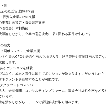
クト例
備企業の経営管理体制構築
ド投資先企業のPMI支援
の事業計画策定・資金調達支援
の管理会計体制構築
接議論しながら、企業の意思決定に深く関わる案件が中心です。
ンの魅力
経営企画ポジションで企業支援
ント企業のCFOや経営企画の立場で入り、経営管理や事業計画の策定な
支援します。
任あるポジションを経験
ではなく、成果と責任に応じてポジションが決まります。早いうちから
マネジメントを経験することが可能です。
ックグラウンドのメンバー
監査法人、金融機関、コンサルティングファーム、事業会社経営企画など多
ています。
性を活かしながら、チームで課題解決に取り組みます。