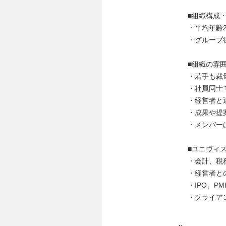
■組織構成
・平均年齢2
・グループ従
■組織の雰
・若手も裁
・社員同士
・経営者と
・成果や提
・メンバー
■ユニヴィ
・会計、税
・経営者と
・IPO、P
・クライア