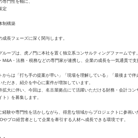
の専門性を軸に、
策定
体制構築
の成長フェーズに深く関与します。
グループは、虎ノ門に本社を置く独立系コンサルティングファームです
・M&A・法務・税務などの専門家が連携し、企業の成長を一気通貫で支
トからは「打ち手の提案が早い」「現場を理解している」「最後まで伴
いただき、紹介を中心に案件が増加しています。
件拡大に伴い、今回は、名古屋拠点にて活躍いただける財務・会計コン
イト）を募集します。
ご経験や専門性を活かしながら、得意な領域からプロジェクトに参画い
FOやプロ経営者として企業を牽引する人材へ成長できる環境です。