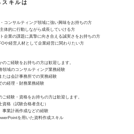
るスキルは
務・コンサルティング領域に強い興味をお持ちの方
、主体的に行動しながら成長していける方
ント企業の課題に真摯に向き合える誠実さをお持ちの方
CFOや経営人材として企業経営に関わりたい方
かのご経験をお持ちの方は歓迎します。
務領域のコンサルティング業務経験
または会計事務所での実務経験
での経理・財務業務経験
のご経験・資格をお持ちの方は歓迎します。
士資格（試験合格者含む）
、事業計画作成などの経験
PowerPointを用いた資料作成スキル