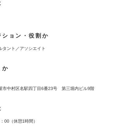
は
ジション・役割か
ルタント／アソシエイト
くか
屋市中村区名駅四丁目6番23号 第三堀内ビル9階
は
19：00（休憩1時間）