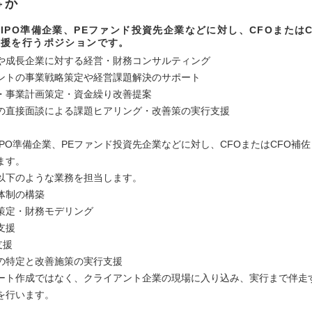
事か
IPO準備企業、PEファンド投資先企業などに対し、CFOまたは
支援を行うポジションです。
や成長企業に対する経営・財務コンサルティング
ントの事業戦略策定や経営課題解決のサポート
・事業計画策定・資金繰り改善提案
の直接面談による課題ヒアリング・改善策の実行支援
IPO準備企業、PEファンド投資先企業などに対し、CFOまたはCFO補
ます。
以下のような業務を担当します。
体制の構築
策定・財務モデリング
支援
支援
の特定と改善施策の実行支援
ート作成ではなく、クライアント企業の現場に入り込み、実行まで伴走
を行います。