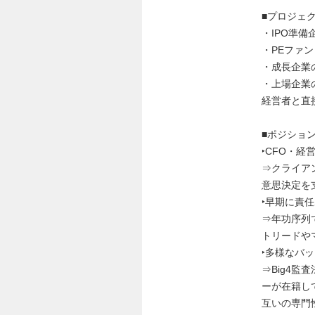
■プロジェ
・IPO準
・PEファン
・成長企業
・上場企業
経営者と直
■ポジショ
‣CFO・
⇒クライア
意思決定を
‣早期に責
⇒年功序列
トリードや
‣多様なバ
⇒Big4
ーが在籍し
互いの専門