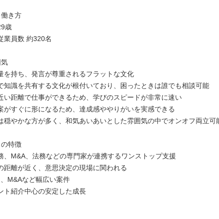
・働き方
9歳
業員数 約320名
囲気
量を持ち、発言が尊重されるフラットな文化
で知識を共有する文化が根付いており、困ったときは誰でも相談可能
近い距離で仕事ができるため、学びのスピードが非常に速い
案がすぐに形になるため、達成感ややりがいを実感できる
は穏やかな方が多く、和気あいあいとした雰囲気の中でオンオフ両立可
スの特徴
務、M&A、法務などの専門家が連携するワンストップ支援
の距離が近く、意思決定の現場に関われる
MI、M&Aなど幅広い案件
ント紹介中心の安定した成長